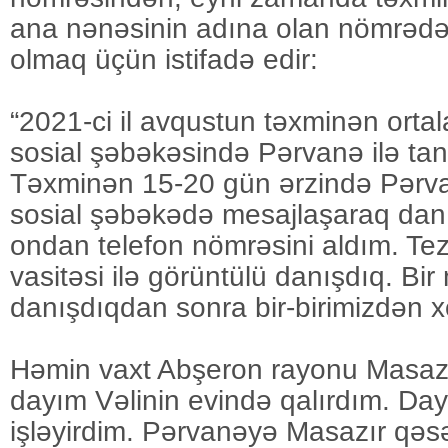
ana nənəsinin adına olan nömrədən
olmaq üçün istifadə edir:
“2021-ci il avqustun təxminən orta
sosial şəbəkəsində Pərvanə ilə tan
Təxminən 15-20 gün ərzində Pərva
sosial şəbəkədə mesajlaşaraq dan
ondan telefon nömrəsini aldım. Tez
vasitəsi ilə görüntülü danışdıq. Bir
danışdıqdan sonra bir-birimizdən 
Həmin vaxt Abşeron rayonu Masaz
dayım Vəlinin evində qalırdım. Dayı
işləyirdim. Pərvanəyə Masazır qə