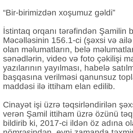
“Bir-birimizdən xoşumuz gəldi”
İstintaq orqanı tərəfindən Şamilin
Məcəlləsinin 156.1-ci (şəxsi və ailə 
olan məlumatların, belə məlumatlar
sənədlərin, video və foto çəkilişi ma
yazılarının yayılması, habelə satıl
başqasına verilməsi qanunsuz topl
maddəsi ilə ittiham elan edilib.
Cinayət işi üzrə təqsirləndirilən şə
verən Şamil ittiham üzrə özünü təqsi
bildirib ki, 2017-ci ildən öz adına o
nömrəsindən, eyni zamanda təxminən