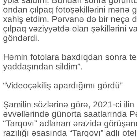
yola saldım. Bundan sonra görünt
ondan çılpaq fotoşəkillərini mənə 
xahiş etdim. Pərvanə də bir neçə 
çılpaq vəziyyətdə olan şəkillərini
göndərdi.
Həmin fotolara baxdıqdan sonra t
yaddaşından sildim”.
“Videoçəkiliş apardığımı gördü”
Şamilin sözlərinə görə, 2021-ci ili
əvvəllərində günorta saatlarında P
“Tarqovı” adlanan ərazidə görüşə
razılığı əsasında “Tarqovı” adlı ote