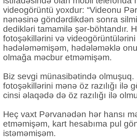
istifadəsində olan mobil telefonda
videogörüntü yoxdur: “Videonu Pər
nənəsinə göndərdikdən sonra silm
dedikləri tamamilə şər-böhtandır. 
fotoşəkillərini və videogörüntüləri
hədələməmişəm, hədələməklə onun
olmağa məcbur etməmişəm.
Biz sevgi münasibətində olmuşuq.
fotoşəkillərini mənə öz razılığı ilə
cinsi əlaqədə də öz razılığı ilə ol
Heç vaxt Pərvanədən hər hansı mə
etməmişəm, kart hesabıma pul gö
istəməmişəm.