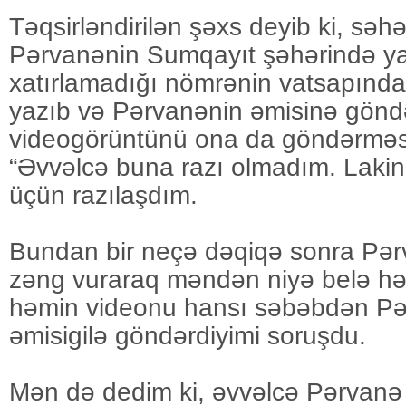
Təqsirləndirilən şəxs deyib ki, səhə
Pərvanənin Sumqayıt şəhərində ya
xatırlamadığı nömrənin vatsapınd
yazıb və Pərvanənin əmisinə göndə
videogörüntünü ona da göndərməsi
“Əvvəlcə buna razı olmadım. Lakin ç
üçün razılaşdım.
Bundan bir neçə dəqiqə sonra Pər
zəng vuraraq məndən niyə belə hər
həmin videonu hansı səbəbdən Pə
əmisigilə göndərdiyimi soruşdu.
Mən də dedim ki, əvvəlcə Pərvanə 