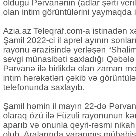
olduğu Pərvanənin (adlar şərti veril
olan intim görüntülərini yaymaqda i
Azia.az Teleqraf.com-a istinadən xə
Şamil 2022-ci il aprel ayının sonla
rayonu ərazisində yerləşən “Shalim
sevgi münasibəti saxladığı Qəbələ 
Pərvanə ilə birlikdə olan zaman mo
intim hərəkətləri çəkib və görüntülə
telefonunda saxlayıb.
Şamil həmin il mayın 22-də Pərvan
olaraq özü ilə Füzuli rayonunun kə
aparıb və onunla qeyri-rəsmi nika
olub. Aralarında yaranmış mübahi