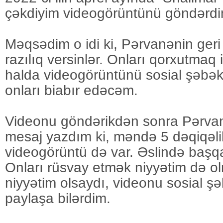
çəkdiyim videogörüntünü göndərdi
Məqsədim o idi ki, Pərvanənin ger
razılıq versinlər. Onları qorxutmaq 
halda videogörüntünü sosial şəbə
onları biabır edəcəm.
Videonu göndərikdən sonra Pərva
mesaj yazdım ki, məndə 5 dəqiqəl
videogörüntü də var. Əslində başqa
Onları rüsvay etmək niyyətim də o
niyyətim olsaydı, videonu sosial ş
paylaşa bilərdim.