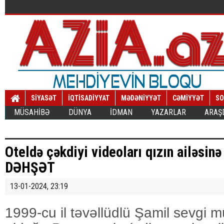
SİYASƏT
İQTİSADİYYAT
MƏDƏNİYYƏT
CƏMİYYƏT
SO
MÜSAHİBƏ
DÜNYA
İDMAN
YAZARLAR
ARAŞ
Oteldə çəkdiyi videoları qızın ailəsinə
DƏHŞƏT
13-01-2024, 23:19
1999-cu il təvəllüdlü Şamil sevgi 