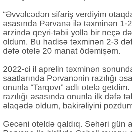
“Əvvəlcədən sifariş verdiyim otaqda
əsasında Pərvanə ilə təxminən 1-
ərzində qeyri-təbii yolla bir neçə d
oldum. Bu hadisə təxminən 2-3 dəf
dəfə otelə 20 manat ödəmişəm.
2022-ci il aprelin təxminən sonun
saatlarında Pərvanənin razılığı əs
onunla “Tarqovı” adlı otelə getdi
razılığı əsasında onunla ilk dəfə təb
əlaqədə oldum, bakirəliyini pozdu
Gecəni oteldə qaldıq. Səhəri gün 