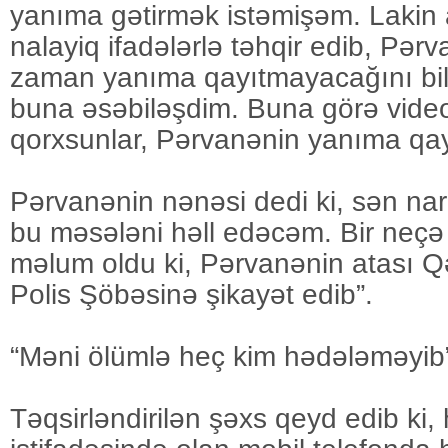
yanıma gətirmək istəmişəm. Lakin 
nalayiq ifadələrlə təhqir edib, Pər
zaman yanıma qayıtmayacağını bil
buna əsəbiləşdim. Buna görə vide
qorxsunlar, Pərvanənin yanıma qayt
Pərvanənin nənəsi dedi ki, sən na
bu məsələni həll edəcəm. Bir neçə
məlum oldu ki, Pərvanənin atası 
Polis Şöbəsinə şikayət edib”.
“Məni ölümlə heç kim hədələməyib
Təqsirləndirilən şəxs qeyd edib ki,