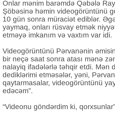
Onlar mənim barəmdə Qəbələ Ray
Şöbəsinə həmin videogörüntünü 
10 gün sonra müraciət ediblər. Əg
yaymaq, onları rüsvay etmək niyyə
etməyə imkanım və vaxtım var idi.
Videogörüntünü Pərvanənin əmisi
bir neçə saat sonra atası mənə zə
nalayiq ifadələrlə təhqir etdi. Mən 
dediklərimi etməsələr, yəni, Pərva
qaytarmasalar, videogörüntünü yayı
edəcəm”.
“Videonu göndərdim ki, qorxsunlar