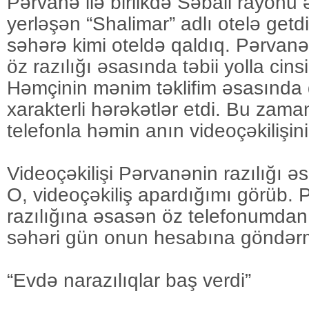
Pərvanə ilə birlikdə Səbail rayonu 
yerləşən “Shalimar” adlı otelə get
səhərə kimi oteldə qaldıq. Pərvanə 
öz razılığı əsasında təbii yolla cin
Həmçinin mənim təklifim əsasında 
xarakterli hərəkətlər etdi. Bu zaman
telefonla həmin anın videoçəkilişin
Videoçəkilişi Pərvanənin razılığı 
O, videoçəkiliş apardığımı görüb.
razılığına əsasən öz telefonumda
səhəri gün onun hesabına göndər
“Evdə narazılıqlar baş verdi”