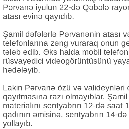
Pərvanə iyulun 22-də Qəbələ ray
atası evinə qayıdıb.
Şamil dəfələrlə Pərvanənin atası v
telefonlarına zəng vuraraq onun ge
tələb edib. Əks halda mobil telef
rüsvayedici videogörüntüsünü yayac
hədələyib.
Lakin Pərvanə özü və valideynləri 
qayıtmasına razı olmayıblar. Şamil 
materialını sentyabrın 12-də saat 
qadının əmisinə, sentyabrın 14-də
yollayıb.