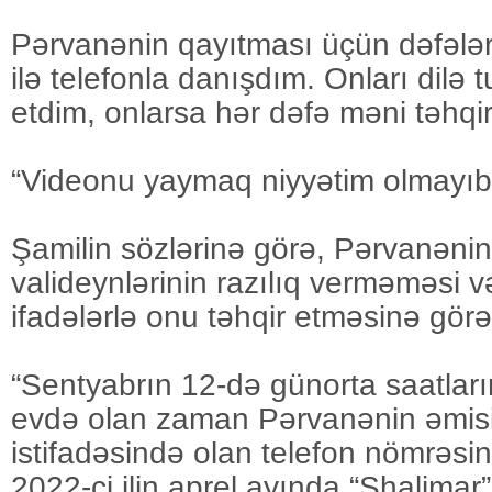
Pərvanənin qayıtması üçün dəfələrl
ilə telefonla danışdım. Onları dilə 
etdim, onlarsa hər dəfə məni təhqir 
“Videonu yaymaq niyyətim olmayıb
Şamilin sözlərinə görə, Pərvanənin
valideynlərinin razılıq verməməsi v
ifadələrlə onu təhqir etməsinə görə
“Sentyabrın 12-də günorta saatlar
evdə olan zaman Pərvanənin əmis
istifadəsində olan telefon nömrəsi
2022-ci ilin aprel ayında “Shalimar