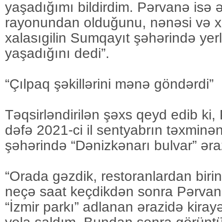
yaşadığımı bildirdim. Pərvanə isə
rayonundan olduğunu, nənəsi və xa
xalasıgilin Sumqayıt şəhərində yer
yaşadığını dedi”.
“Çılpaq şəkillərini mənə göndərdi”
Təqsirləndirilən şəxs qeyd edib ki, 
dəfə 2021-ci il sentyabrın təxminə
şəhərində “Dənizkənarı bulvar” əra
“Orada gəzdik, restoranlardan birin
neçə saat keçdikdən sonra Pərvan
“İzmir parkı” adlanan ərazidə kira