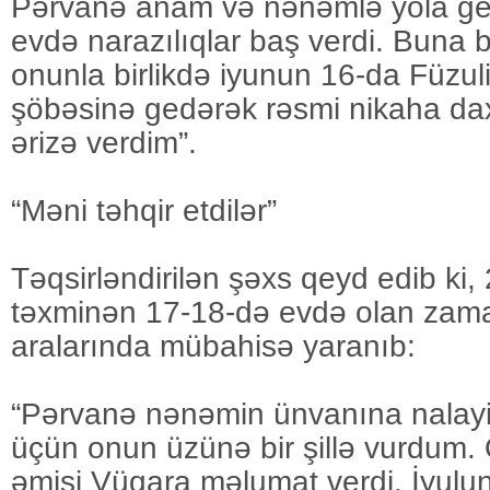
Pərvanə anam və nənəmlə yola ge
evdə narazılıqlar baş verdi. Buna
onunla birlikdə iyunun 16-da Füzul
şöbəsinə gedərək rəsmi nikaha da
ərizə verdim”.
“Məni təhqir etdilər”
Təqsirləndirilən şəxs qeyd edib ki, 
təxminən 17-18-də evdə olan zama
aralarında mübahisə yaranıb:
“Pərvanə nənəmin ünvanına nalayiq 
üçün onun üzünə bir şillə vurdum.
əmisi Vüqara məlumat verdi. İyulu