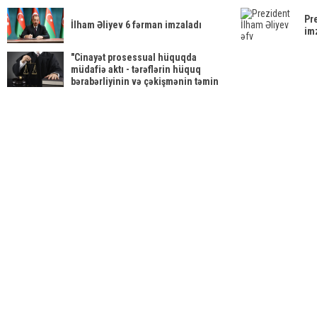
Pr
İlham Əliyev 6 fərman imzaladı
im
"Cinayət prosessual hüquqda
müdafiə aktı - tərəflərin hüquq
bərabərliyinin və çəkişmənin təmin
edilməsinin vacib elementi kimi"