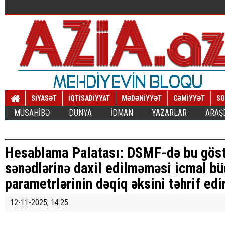
SİYASƏT
İQTİSADİYYAT
MƏDƏNİYYƏT
CƏMİYYƏT
SO
MÜSAHİBƏ
DÜNYA
İDMAN
YAZARLAR
ARAŞ
Hesablama Palatası: DSMF-də bu göstə
sənədlərinə daxil edilməməsi icmal bü
parametrlərinin dəqiq əksini təhrif edi
12-11-2025, 14:25