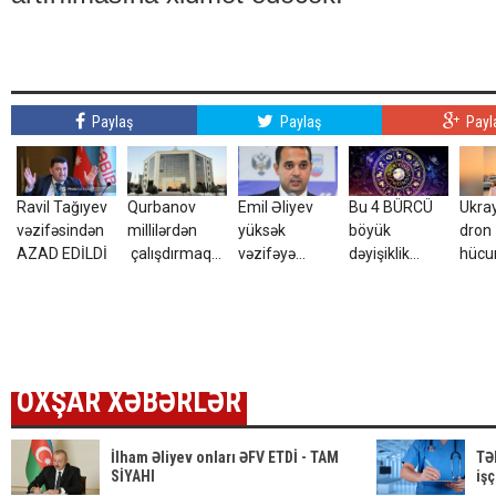
Paylaş
Paylaş
Payl
Ravil Tağıyev
Qurbanov
Emil Əliyev
Bu 4 BÜRCÜ
Ukra
vəzifəsindən
millilərdən
yüksək
böyük
dron
AZAD EDİLDİ
çalışdırmaq
vəzifəyə
dəyişiklik
hüc
istəyir - AFFA-
TƏYİN EDİLDİ
gözləyir
yara
ya sənəd verdi
azər
tələ
ETDİ
OXŞAR XƏBƏRLƏR
İlham Əliyev onları ƏFV ETDİ - TAM
TƏ
SİYAHI
işç