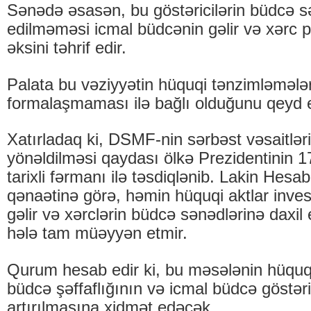
Sənədə əsasən, bu göstəricilərin büdcə sə
edilməməsi icmal büdcənin gəlir və xərc p
əksini təhrif edir.
Palata bu vəziyyətin hüquqi tənzimləmələ
formalaşmaması ilə bağlı olduğunu qeyd 
Xatırladaq ki, DSMF-nin sərbəst vəsaitləri
yönəldilməsi qaydası ölkə Prezidentinin 17
tarixli fərmanı ilə təsdiqlənib. Lakin Hes
qənaətinə görə, həmin hüquqi aktlar invest
gəlir və xərclərin büdcə sənədlərinə daxil
hələ tam müəyyən etmir.
Qurum hesab edir ki, bu məsələnin hüquq
büdcə şəffaflığının və icmal büdcə göstəric
artırılmasına xidmət edəcək.