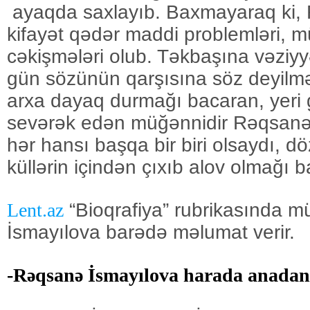
ayaqda saxlayıb. Baxmayaraq ki,
kifayət qədər maddi problemləri, 
cəkişmələri olub. Təkbaşına vəziyy
gün sözünün qarşısına söz deyilm
arxa dayaq durmağı bacaran, yeri
sevərək edən müğənnidir Rəqsanə
hər hansı başqa bir biri olsaydı, d
küllərin içindən çıxıb alov olmağı 
Lent.az
“Bioqrafiya” rubrikasında 
İsmayılova barədə məlumat verir.
-Rəqsanə İsmayılova harada anadan