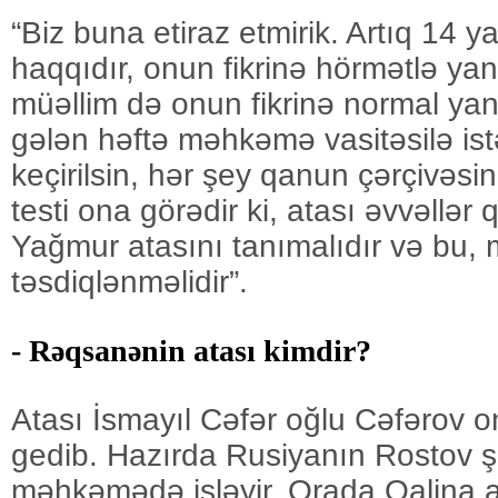
“Biz buna etiraz etmirik. Artıq 14 y
haqqıdır, onun fikrinə hörmətlə yan
müəllim də onun fikrinə normal y
gələn həftə məhkəmə vasitəsilə istəy
keçirilsin, hər şey qanun çərçivəs
testi ona görədir ki, atası əvvəllər 
Yağmur atasını tanımalıdır və bu,
təsdiqlənməlidir”.
- Rəqsanənin atası kimdir?
Atası İsmayıl Cəfər oğlu Cəfərov o
gedib. Hazırda Rusiyanın Rostov 
məhkəmədə işləyir. Orada Qalina a