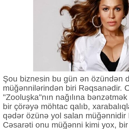
Şou biznesin bu gün ən özündən 
müğənnilərindən biri Rəqsanədir. 
"Zooluşka"nın nağılına bənzətmək 
bir çörəyə möhtac qalıb, xarabalıq
qədər özünə yol salan müğənnidir
Cəsarəti onu müğənni kimi yox, bir