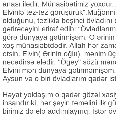
anası ilədir. Münasibətimiz yoxdur
Elvinlə tez-tez görüşürük”.Müğənni
olduğunu, tezliklə beşinci övladın
gətirəcəyini etiraf edib: “Övladları
görə dünyaya gətirmişəm. O ərinin ö
xoş münasiəbtdədir. Allah hər zam
etsin. Elvin( Ərinin oğlu) mənim ü
necədirsə elədir. "Ögey" sözü mənə
Elvini mən dünyaya gətirməmişəm
Aysun və o biri övladlarım qədər i
Həyat yoldaşım o qədər gözəl xasi
insandır ki, hər şeyin təməlini ilk
birimiz də elə addımlayırıq. İstər öv