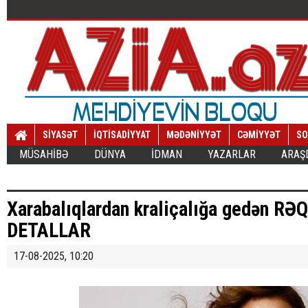
SİYASƏT
İQTİSADİYYAT
MƏDƏNİYYƏT
CƏMİYYƏT
SO
MÜSAHİBƏ
DÜNYA
İDMAN
YAZARLAR
ARAŞ
Xarabalıqlardan kraliçalığa gedən 
DETALLAR
17-08-2025, 10:20