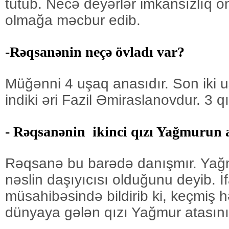
tutub. Necə deyərlər imkansızlıq 
olmağa məcbur edib.
-Rəqsanənin neçə övladı var?
Müğənni 4 uşaq anasıdır. Son iki u
indiki əri Fazil Əmiraslanovdur. 3 qı
- Rəqsanənin ikinci qızı Yağmurun 
Rəqsanə bu barədə danışmır. Yağm
nəslin daşıyıcısı olduğunu deyib. İf
müsahibəsində bildirib ki, keçmiş 
dünyaya gələn qızı Yağmur atasını 