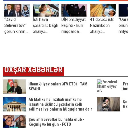
“David
İsti hava
DİN əməliyyat
41 dərəcə isti:
“Qar
Seliverstov”
şəraiti ilə bağlı
keçirdi - külli
Nazirlikdən
onun
görün kimin
əhaliyə
miqdarda
əhaliyə
mily
kürəkəni imiş?
xəbərdarlıq
maddə
xəbərdarlıq
təklif
aşkarlandı
etdi
OXŞAR XƏBƏRLƏR
İlham Əliyev onları ƏFV ETDİ - TAM
Pr
SİYAHI
im
Ali Məhkəmə inzibati məhkəmə
Şo
icraatına üçüncü şəxslərin cəlb
GE
edilməsi və onların hüquqlarına dair
qərardad qəbul etdi
Şou əhli əvvəllər bu halda olub -
Keçmiş və bu gün - FOTO