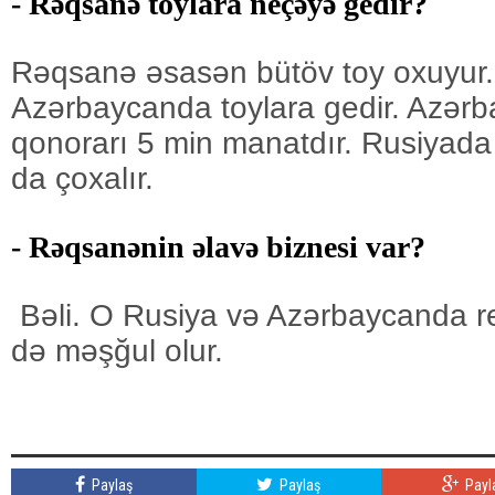
- Rəqsanə toylara neçəyə gedir?
Rəqsanə əsasən bütöv toy oxuyur.
Azərbaycanda toylara gedir. Azər
qonorarı 5 min manatdır. Rusiyad
da çoxalır.
- Rəqsanənin əlavə biznesi var?
Bəli. O Rusiya və Azərbaycanda res
də məşğul olur.
Paylaş
Paylaş
Payl