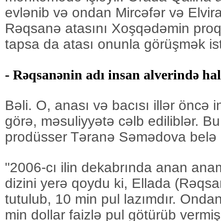
evlənib və ondan Mircəfər və Elvira 
Rəqsanə atasını Xoşqədəmin proq
tapsa da atası onunla görüşmək is
- Rəqsanənin adı insan alverində ha
Bəli. O, anası və bacısı illər öncə 
görə, məsuliyyətə cəlb ediliblər. B
prodüsser Təranə Səmədova belə 
"2006-cı ilin dekabrında anan ana
dizini yerə qoydu ki, Ellada (Rəqsa
tutulub, 10 min pul lazımdır. Ondan
min dollar faizlə pul götürüb verm