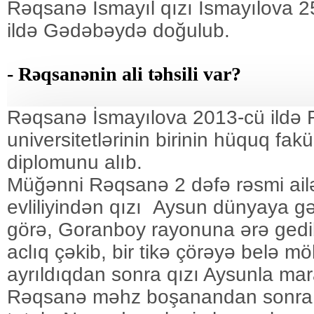
Rəqsanə İsmayıl qızı İsmayılova 
ildə Gədəbəydə doğulub.
- Rəqsanənin ali təhsili var?
Rəqsanə İsmayılova 2013-cü ildə 
universitetlərinin birinin hüquq fakü
diplomunu alıb.
Müğənni Rəqsanə 2 dəfə rəsmi ailəli
evliliyindən qızı Aysun dünyaya gə
görə, Goranboy rayonuna ərə gedi
aclıq çəkib, bir tikə çörəyə belə mö
ayrıldıqdan sonra qızı Aysunla ma
Rəqsanə məhz boşanandan sonra 