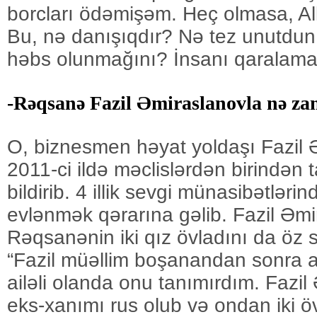
borcları ödəmişəm. Heç olmasa, Al
Bu, nə danışıqdır? Nə tez unutdun
həbs olunmağını? İnsanı qaralama
-Rəqsanə Fazil Əmiraslanovla nə za
O, biznesmen həyat yoldaşı Fazil 
2011-ci ildə məclislərdən birindən
bildirib. 4 illik sevgi münasibətləri
evlənmək qərarına gəlib. Fazil Əm
Rəqsanənin iki qız övladını da öz 
“Fazil müəllim boşanandan sonra a
ailəli olanda onu tanımırdım. Fazi
eks-xanımı rus olub və ondan iki öv