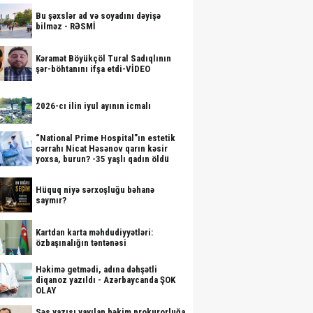
Bu şəxslər ad və soyadını dəyişə
bilməz - RƏSMİ
Kəramət Böyükçöl Tural Sadıqlının
şər-böhtanını ifşa etdi-VİDEO
2026-cı ilin iyul ayının icmalı
“National Prime Hospital”ın estetik
cərrahı Nicat Həsənov qarın kəsir
yoxsa, burun? -35 yaşlı qadın öldü
Hüquq niyə sərxoşluğu bəhanə
saymır?
Kartdan karta məhdudiyyətləri:
özbaşınalığın təntənəsi
Həkimə getmədi, adına dəhşətli
diqanoz yazıldı - Azərbaycanda ŞOK
OLAY
Səs yazısı yayılan həkim prokurorluğa