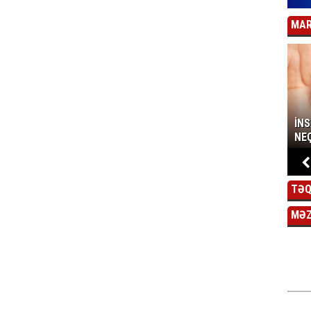
MAR
İN
NEÇ
TƏQ
MƏ