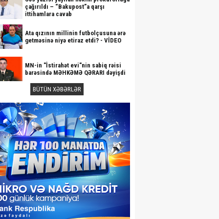
çağırıldı – “Bakupost”a qarşı
ittihamlara cavab
Ata qızının millinin futbolçusuna ərə
getməsinə niyə etiraz etdi? - VİDEO
MN-in "İstirahət evi"nin sabiq rəisi
barəsində MƏHKƏMƏ QƏRARI dəyişdi
BÜTÜN XƏBƏRLƏR