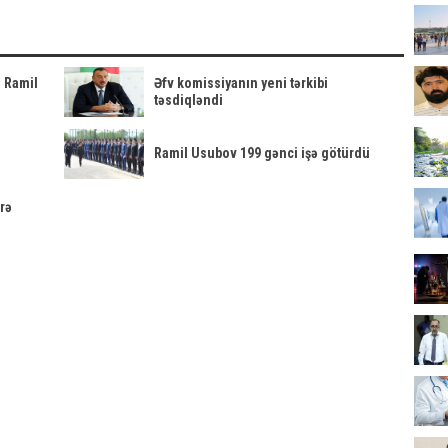
- Ramil
Əfv komissiyanın yeni tərkibi
təsdiqləndi
Ramil Usubov 199 gənci işə götürdü
arə