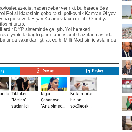
avtosfer.az-a istinadən xəbər verir ki, bu barədə Baş
Yol Polisi İdarəsinin şöbə rəisi, polkovnik Kamran Əliyev
nə polkovnik Elşən Kazımov təyin edilib. O, indiyə
fəsini tutub.
lərdir DYP sistemində çalışıb. Yol hərəkəti
 məsuliyyəti ilə bağlı qanunların işlənib hazırlanmasında
bulunda yaxından iştirak edib, Milli Məclisin iclaslarında
laş
Paylaş
Paylaş
canda
Tiktoker
Nigar
Bu kombilər
“Melisa”
Şabanova:
bir-bir
saxlanıldı
"Ana olmaq
söküləcək -
şansım
Tarix açıqlandı
AM
yoxdur" -
VİDEO