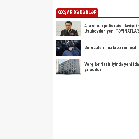
OXŞAR XƏBƏRLƏR
4 rayonun polis rəisi dəyişdi 
Usubovdan yeni TƏYİNATLAR
Sürücülərin işi lap asanlaşdı
Vergilər Nazirliyində yeni id
yaradıldı