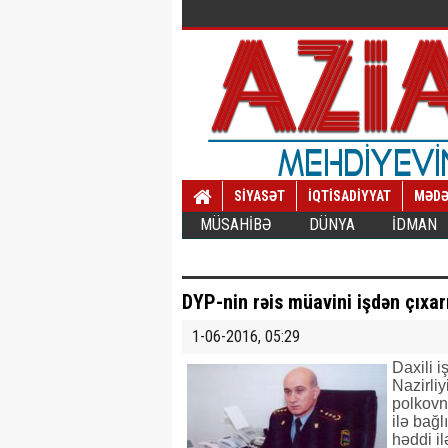
SİYASƏT
İQTİSADİYYAT
MƏDƏ
MÜSAHİBƏ
DÜNYA
İDMAN
DYP-nin rəis müavini işdən çıxarı
1-06-2016, 05:29
Daxili i
Nazirliy
polkovn
ilə bağ
həddi i