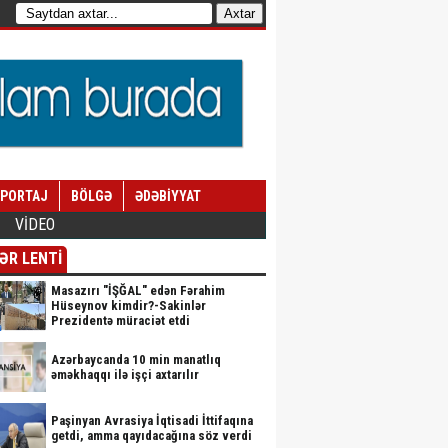
EPORTAJ
BÖLGƏ
ƏDƏBİYYAT
VİDEO
ƏR LENTİ
Masazırı "İŞĞAL" edən Fərahim
Hüseynov kimdir?-Sakinlər
Prezidentə müraciət etdi
Azərbaycanda 10 min manatlıq
əməkhaqqı ilə işçi axtarılır
Paşinyan Avrasiya İqtisadi İttifaqına
getdi, amma qayıdacağına söz verdi