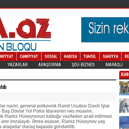
NİYYƏT
CƏMİYYƏT
SOSİAL
HADİSƏ
TƏHSİL
SƏHİYYƏ
R
YAZARLAR
ARAŞDIRMA
ŞOU-BİZNES
MARAQLI
XƏB
ldı
şlər naziri, general-polkovnik Ramil Usubov Daxili İşlər
i Baş Dövlət Yol Polisi İdarəsinin rəis müavini,
ik Ramiz Hüseynovun tutduğu vəzifədən azad edilməsi
lı əmr imzalayıb. Əmrə əsasən, Ramiz Hüseynov yaş
lə əlaqədar olaraq təqaüdə göndərilib.