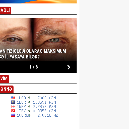
AQLI
SAN FIZIOLOJI OLARAQ MAKSIMUM
Ə IL YAŞAYA BILƏR?
1
/
6
VİM
ZƏNNƏ