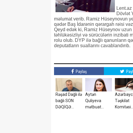
Lent.az 
Dövlət 
məlumat verib. Ramiz Hüseynovun yeri
qədər Baş İdarənin qərargah rəisi vəzi
Qeyd edək ki, Ramiz Hüseynov uzun il
təhlükəsizliyi və sürücülərin inzibati
rolu olub. DYP ilə bağlı qanunların qə
deputatların suallarını cavablandırıb.
Paylaş
Pay
Rəşad Dağlı ilə
Aytən
Azərbay
bağlı SON
Quliyeva
Təşkilat
DƏQİQƏ
mətbuat
Komitəsi
AÇIQLAMASI
katibi təyin
yaradıldı -
- Azadlığa
edildi
SƏRƏNC
çıxır?