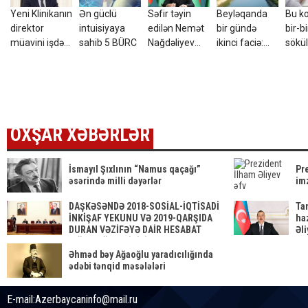
Yeni Klinikanın
Ən güclü
Səfir təyin
Beyləqanda
Bu k
direktor
intuisiyaya
edilən Nemət
bir gündə
bir-bi
müavini işdən
sahib 5 BÜRC
Nağdəliyev
ikinci faciə:
sökül
çıxarıldı -
kimdir? -
Yeniyetmə
Tarix
FOTO
DOSYE
kanalda batdı
OXŞAR XƏBƏRLƏR
İsmayıl Şıxlının “Namus qaçağı”
Pr
əsərində milli dəyərlər
im
DAŞKƏSƏNDƏ 2018-SOSİAL-İQTİSADİ
Ta
İNKİŞAF YEKUNU VƏ 2019-QARŞIDA
ha
DURAN VƏZİFƏYƏ DAİR HESABAT
Əl
YIĞINCAĞI KEÇİRİLİB
Əhməd bəy Ağaoğlu yaradıcılığında
ədəbi tənqid məsələləri
E-mail:Azerbaycaninfo@mail.ru