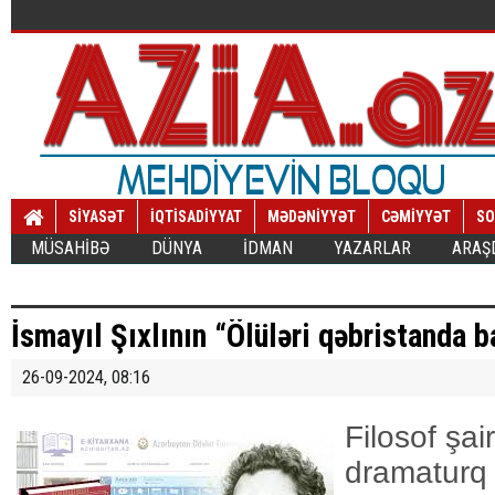
SİYASƏT
İQTİSADİYYAT
MƏDƏNİYYƏT
CƏMİYYƏT
SO
MÜSAHİBƏ
DÜNYA
İDMAN
YAZARLAR
ARAŞ
İsmayıl Şıxlının “Ölüləri qəbristanda b
26-09-2024, 08:16
Filosof şair, mütəfəkkir dramaturq İsmayıl Şıxlı 22-i mart 1919-cu ildə Qazaxın İkinci Şıxlı kəndində anadan olmuşdur. Xalq yazıçısı, alim-müəllim, millət vəkili olmuş İsmayıl Şıxlının yaradıcılığı olduqca zəngindir. Onun “Konserv qutuları”, “Həkimin nağılı”, “Səhəri gözləyirdik”, “Kerç sularında”, “Haralısan, ay oğlan?”, “Raykom katibi”, “Daşkəsən” oçerkləri Azərbaycan ədəbiyyatı nəsrinin zənginləşməsində birbaşa rol oynamışdır. Ədibin “Ayrılan yollar”, “Dəli Kür”, “Ölən dünyam” romanları həm məzmun, həm də forma gözəlliyinə malikdir. İsmayıl Şıxlı Azərbaycan nəsrinin uğur qazanmasında əvəzsiz rola malikdir. İsmayıl Şıxlı 26 iyul 1995-ci ildə Bakıda vəfat etmişdir. Ədib Fəxri xiyabanda dəfn olunmuşdur. Azərbaycan Respublikası Milli Məclisinin deputatı kimi ictimai fəaliyyət göstərən böyük insan, istedadlı yazıçı, gözəl natiq-pedaqoq, alovlu vətənpərvər-soydaş olan İsmayıl Şıxlı “Namus qaçağı”, “Namərd gülləsi”, “Ölüləri qəbristanda basdırın” hekayələri ilə milli ədəbiyyatımızın inkişafına çox böyük dəyər qatmışdır. Qüdrətli nasir, müdrik dramaturq İsmayıl Şıxlının “Ölüləri qəbristanda basdırın” əsəri Azərbaycan ədəbiyyatında dəyərli nümunələrdəndir. Ədib əsərdə cəmiyyəti düşündürən problemləri, ictimai-əxlaqi məsələləri yüksək bədii sənətkarlıqla əks etdirmişdir. Yazıçı "Ölüləri qəbristanda basdırın” hekayəsini 1990-cı ildə yazmışdır. Əsər hekayə janrında yazılmasına baxmayaraq, obrazların talelərinin, əməllərinin timsalında xalq həyatının bütöv mərhələlərini əks etdirə bilmişdir. İsmayıl Şıxlı “Ölüləri qəbristanda basdırın” əsərində Həcər obrazı vasitəsilə ədəbiyyatda əyilməzlik, mərdlik, ləyaqət, namus, cəsarət kimi milli kökdən gələn dəyərləri ümumiləşdirmişdir. “Ölüləri qəbristanlıqda basdırın” hekayəsi yazıçının yazmış olduğu sonuncu əsəridir. Əsərdə obrazların çoxluğu olmasa da, hər bir obraz bitkin, tam xarakterdə canlandırılmışdır. Əsər şəhərin mərkəzində, dörd yolun kəsişdiyi və bütün küçələrin birləşdiyi, həmişə qış-yay adamla dolu olan bağda kooperativ restoran açmaq istəyən Rəşidin istəyi ilə başlayır. Restoran ikimərtəbəli olacaqdı. Ümumi salonu, ayrıca otaqları xüsusi planda tikiləcəkdi. O istəyirdi ki, həm də yeməkxana açsın, orada nisbətən ucuz xörəklər satsın. Tənəffüsə çıxanlar, işə tələsənlər, yol adamları vaxt itirmədən nahar etsinlər. İkinci mərtəbədə xüsusi kabinələrdə isə ayrı dəmdəsgah olsun. Hətta rayonlarına yeni bir dəb də salmaq istəyirdi. Arvad-uşaqları ilə gələnlərə gözdən uzaq yerdə ayrıca otaqlar düzəldəcəkdi. İçərisini lap ev kimi sahmana salacaqdı. Rəşidin bağı gəzərkən bağın ortasında köhnə bir qəbir tapması ilə hadisələrin nəqli başlanılır. Bu qəbrin baxımsız vəziyyətdə olması ilə yazıçı oxucuya xəyanətkarın sonluğunu göstərir. “Vaxtilə bu qəbrin ətrafına dəmir mühəccər çəkiblərmiş. Sonradan paslanıb çürümüş, yağışın-qarın altında qalıb ovxalanmış, bağ-bəndi qırılıb yerə tökülmüşdü. O da hiss olunurdu ki, qəbrin dörd yanında qızılgül kolları əkilibmiş. İllər keçdikcə baxımsızlıqdan quruyub solmuş, tapdalanmış və yerlə-yeksan edilmişdi. Qəbrin özü də dağılmışdı. Nə sinədaşı vardı, nə də başdaşı. Suvağı tökülmüş, ağ daşları isə ovxalanmışdı. Bir-iki il də keçsəydi, bu sahibsiz qəbir torpağın altında qalıb tamam itəcəkdi”. İsmayıl Şıxlı “Ölüləri qəbristanda basdırın” əsərində Cavanşirin qəbrinə elin-obanın laqeyd münasibətinin təsviri ilə göstərir ki, insanlar əhdinə vəfa etməyənə nə qədər də xidmətləri olsa da dəyər vermirlər. Bağa gəlib-geden insanlar bu qəbrin kimin olduğunu bildiyi üçün bu qəbrə laqeyd yanaşırdılar. Rayon mərkəzlərində, bağda basdırılan vaxtı ilə on doqquz yaşlı, qaşları çatma, gözləri ala, kürəyi enli, yol ilə gedəndə çəpərlərin dibindən boylanan qızların sayı bilinməyən, kəndlərində ad çıxarmış, igid, pəhləvan, yaraşıqlı, cavan bir oğlan idi. Kəndin subay qızları onun gözəlliyinə, yaraşığına aşıq idilər. Kəndin gözəl qızlarından olan yəhərli-yüyənli atla gəzən Şəmistan ağanın qızı Həcərdə gözəlliyini, igidliyini eşidib, gördüyü Cavanşirə aşiq olmuşdu. Şəmistan ağanın qızı Həcər xanımın Cavanşirdən çox xoşu gəlməsinə baxmayaraq, onunla görüşlərdən imtina edib, el adəti ilə elçi göndərməsini tələb edir. Cavanşir anası ilə danışıb, el dağdan arana enəndə Həcər xanıma elçi göndərib, nişan taxırlar. Cavanşiri dövlət qulluğuna qəbul edə bilmək üçün Qəza Firqə özəyinə çağırırlar və ikiillik firqə məktəbinə oxumağa göndərirlər. Bu iki il Həcər xanım səbirsizliklə və namusla nişanlısının yolunu gözləyir. Lakin Həcər xanımın atası Şəmistan ağanın Cavanşirin boylu-buxunlu, yaraşıqlı bir oğlan olmasından xoşu gəlsə də, - Yəni deyirsən dul arvad oğlundan kişi çıxar? – deyib, tərəddüd keçirirdi. Şəmistan ağanın fikirləri özünü doğrutmuşdu. Belə ki, ikiillik firqə məktəbini oxuyub, geri qayıdandan sonra Cavanşiri tanımaq olmadı. Özü də dəyişmişdi, əyin-başı da. Ayağında uzunboğaz çəkmə, 