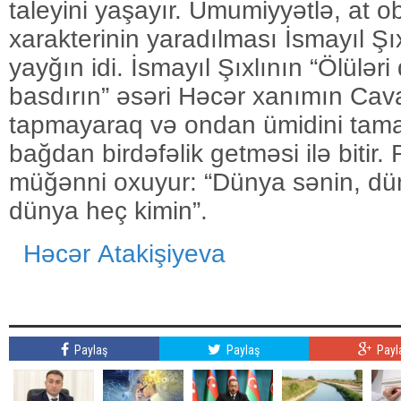
Həcər
Atakişiyeva
Paylaş
Paylaş
Payl