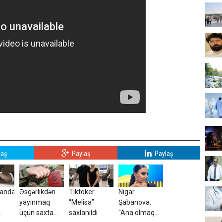
laş
Paylaş
Paylaş
canda
Əsgərlikdən
Tiktoker
Nigar
yayınmaq
“Melisa”
Şabanova:
üçün saxta
saxlanıldı
"Ana olmaq