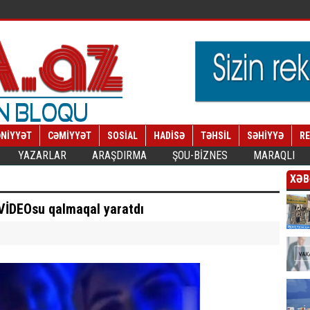
NİYYƏT
CƏMİYYƏT
SOSİAL
HADİSƏ
TƏHSİL
SƏHİYYƏ
R
YAZARLAR
ARAŞDIRMA
ŞOU-BİZNES
MARAQLI
XƏB
 VİDEOsu qalmaqal yaratdı