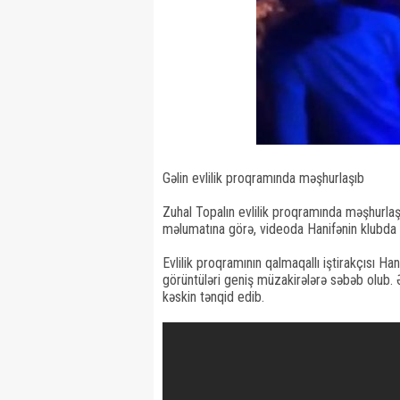
Gəlin evlilik proqramında məşhurlaşıb
Zuhal Topalın evlilik proqramında məşhurlaş
məlumatına görə, videoda Hanifənin klubda m
Evlilik proqramının qalmaqallı iştirakçısı H
görüntüləri geniş müzakirələrə səbəb olub. Ə
kəskin tənqid edib.