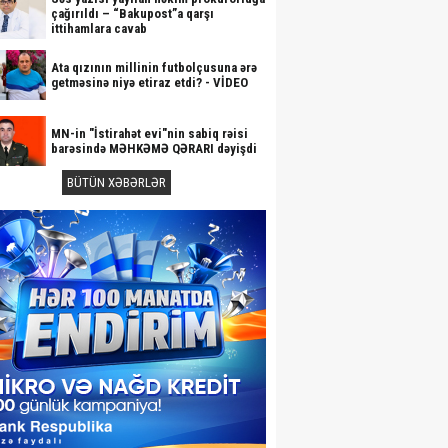
çağırıldı – “Bakupost”a qarşı
ittihamlara cavab
Ata qızının millinin futbolçusuna ərə
getməsinə niyə etiraz etdi? - VİDEO
MN-in "İstirahət evi"nin sabiq rəisi
barəsində MƏHKƏMƏ QƏRARI dəyişdi
BÜTÜN XƏBƏRLƏR