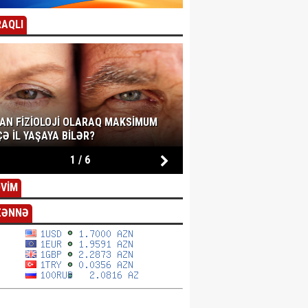
AQLI
SAN FIZIOLOJI OLARAQ MAKSIMUM
Ə IL YAŞAYA BILƏR?
1
/
6
VİM
ZƏNNƏ