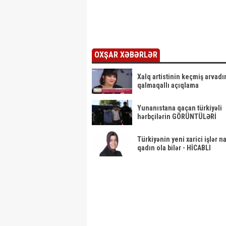
AÇIQLAMASI
katibi təyin
yaradıldı -
- Azadlığa
edildi
SƏRƏNC
çıxır?
OXŞAR XƏBƏRLƏR
Xalq artistinin keçmiş arvad
qalmaqallı açıqlama
Yunanıstana qaçan türkiyəli
hərbçilərin GÖRÜNTÜLƏRİ
Türkiyənin yeni xarici işlər na
qadın ola bilər - HİCABLI