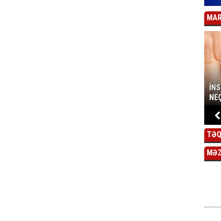
MAR
İN
NEÇ
TƏQ
MƏ