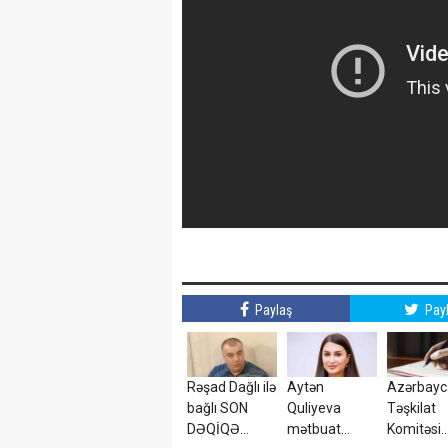
Paylaş
Pay
Rəşad Dağlı ilə
Aytən
Azərbay
bağlı SON
Quliyeva
Təşkilat
DƏQİQƏ
mətbuat
Komitəsi