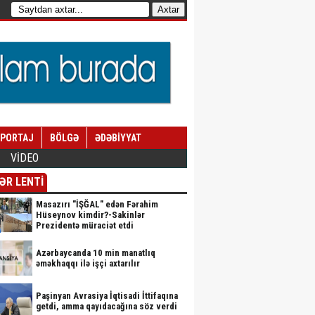
EPORTAJ
BÖLGƏ
ƏDƏBİYYAT
VİDEO
ƏR LENTİ
Masazırı "İŞĞAL" edən Fərahim
Hüseynov kimdir?-Sakinlər
Prezidentə müraciət etdi
Azərbaycanda 10 min manatlıq
əməkhaqqı ilə işçi axtarılır
Paşinyan Avrasiya İqtisadi İttifaqına
getdi, amma qayıdacağına söz verdi