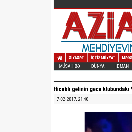
SİYASƏT
İQTİSADİYYAT
MƏDƏ
MÜSAHİBƏ
DÜNYA
İDMAN
Hicablı gəlinin gecə klubundakı
7-02-2017, 21:40