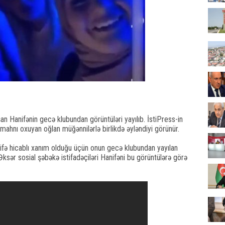
an Hanifənin gecə klubundan görüntüləri yayılıb. İstiPress-in
ahnı oxuyan oğlan müğənnilərlə birlikdə əyləndiyi görünür.
anifə hicablı xanım olduğu üçün onun gecə klubundan yayılan
ksər sosial şəbəkə istifadəçiləri Hanifəni bu görüntülərə görə