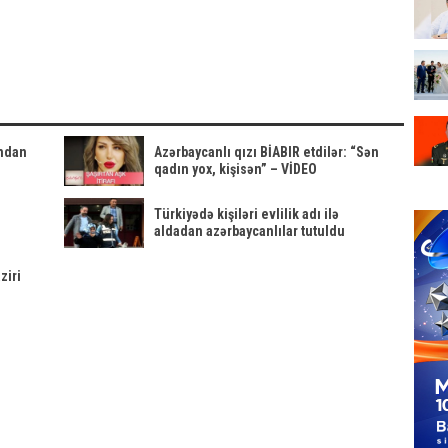
xaricdə təhsil
şansım
AM
sənədi
yoxdur" -
verdilər, həbs
VİDEO
edildilər
ından
Azərbaycanlı qızı BİABIR etdilər: “Sən
qadın yox, kişisən” – VİDEO
Türkiyədə kişiləri evlilik adı ilə
aldadan azərbaycanlılar tutuldu
ziri