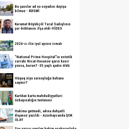
Bu şəxslər ad və soyadını dəyişə
bilməz - RƏSMİ
Kəramət Böyükçöl Tural Sadıqlının
şər-böhtanını ifşa etdi-VİDEO
2026-cı ilin iyul ayının icmalı
“National Prime Hospital”ın estetik
cərrahı Nicat Həsənov qarın kəsir
yoxsa, burun? -35 yaşlı qadın öldü
Hüquq niyə sərxoşluğu bəhanə
saymır?
Kartdan karta məhdudiyyətləri:
özbaşınalığın təntənəsi
Həkimə getmədi, adına dəhşətli
diqanoz yazıldı - Azərbaycanda ŞOK
OLAY
Səs yazısı yayılan həkim prokurorluğa