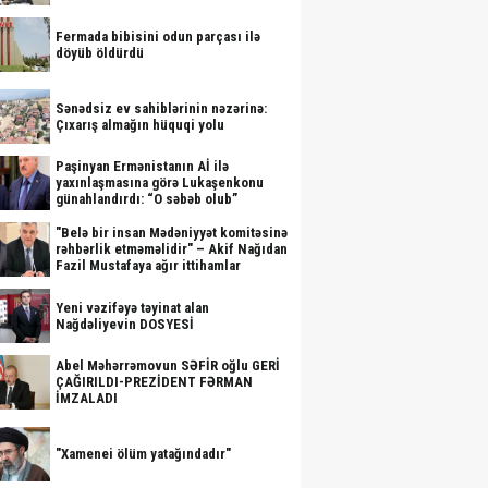
Fermada bibisini odun parçası ilə
döyüb öldürdü
Sənədsiz ev sahiblərinin nəzərinə:
Çıxarış almağın hüquqi yolu
Paşinyan Ermənistanın Aİ ilə
yaxınlaşmasına görə Lukaşenkonu
günahlandırdı: “O səbəb olub”
"Belə bir insan Mədəniyyət komitəsinə
rəhbərlik etməməlidir" – Akif Nağıdan
Fazil Mustafaya ağır ittihamlar
Yeni vəzifəyə təyinat alan
Nağdəliyevin DOSYESİ
Abel Məhərrəmovun SƏFİR oğlu GERİ
ÇAĞIRILDI-PREZİDENT FƏRMAN
İMZALADI
"Xamenei ölüm yatağındadır"