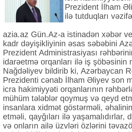
Prezident İlham Əl
ilə tutduqları vəzif
azia.az Gün.Az-a istinadən xəbər ve
kadr dəyişikliyinin əsas səbəbini Az
Prezident Administrasiyası rəhbərini
idarəetmə orqanları ilə iş şöbəsinin
Nağdəliyev bildirib ki, Azərbaycan 
Prezidenti cənab İlham Əliyev son m
icra hakimiyyəti orqanlarının rəhbərl
mühüm tələblər qoymuş və qeyd etmiş
insanlara xidmət göstərməli, əhalinin
etməli, qayğıları ilə yaşamalıdırlar,
və onların ailə üzvləri özlərini təvaz