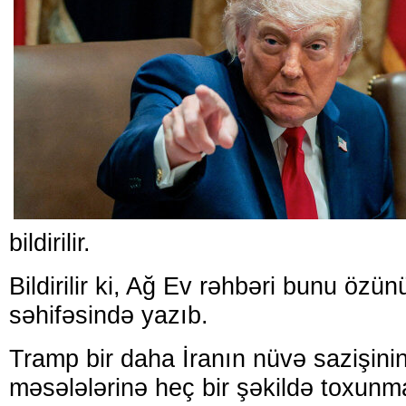
bildirilir.
Bildirilir ki, Ağ Ev rəhbəri bunu özü
səhifəsində yazıb.
Tramp bir daha İranın nüvə sazişini
məsələlərinə heç bir şəkildə toxunm