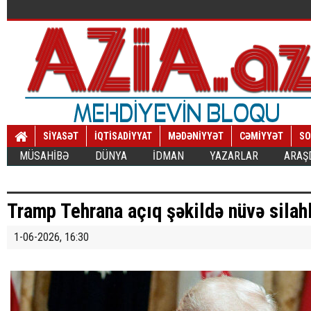
SİYASƏT
İQTİSADİYYAT
MƏDƏNİYYƏT
CƏMİYYƏT
SO
MÜSAHİBƏ
DÜNYA
İDMAN
YAZARLAR
ARAŞ
Tramp Tehrana açıq şəkildə nüvə silahla
1-06-2026, 16:30