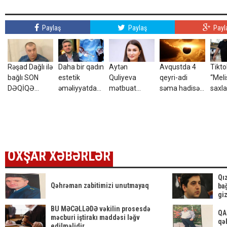
Paylaş
Paylaş
Payl
Rəşad Dağlı ilə
Daha bir qadın
Aytən
Avqustda 4
Tikto
bağlı SON
estetik
Quliyeva
qeyri-adi
“Meli
DƏQİQƏ
əməliyyatdan
mətbuat
səma hadisəsi
saxla
AÇIQLAMASI
sonra öldü
katibi təyin
olacaq –
- Azadlığa
edildi
Tarixlər
çıxır?
OXŞAR XƏBƏRLƏR
Qı
Qəhrəman zabitimizi unutmayaq
bağ
giz
BU MƏCƏLLƏDƏ vəkilin prosesdə
QA
məcburi iştirakı maddəsi ləğv
qə
edilməlidir