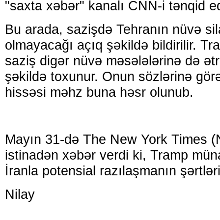
"saxta xəbər" kanalı CNN-i tənqid e
Bu arada, sazişdə Tehranın nüvə sil
olmayacağı açıq şəkildə bildirilir. Tr
saziş digər nüvə məsələlərinə də ətra
şəkildə toxunur. Onun sözlərinə gör
hissəsi məhz buna həsr olunub.
Mayın 31-də The New York Times (
istinadən xəbər verdi ki, Tramp müna
İranla potensial razılaşmanın şərtləri
Nilay