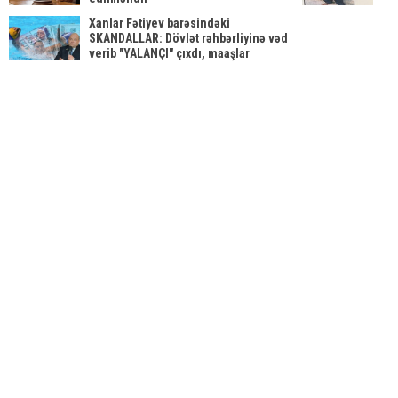
Xanlar Fətiyev barəsindəki
SKANDALLAR: Dövlət rəhbərliyinə vəd
verib "YALANÇI" çıxdı, maaşlar
gecikdirdi, "Kəpəz"i "kor" qoydu +
XARİCDƏKİ BİZNESİ