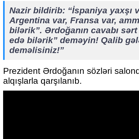
Nazir bildirib: “İspaniya yaxşı 
Argentina var, Fransa var, amm
bilərik”. Ərdoğanın cavabı sərt
edə bilərik” deməyin! Qalib gə
deməlisiniz!”
Prezident Ərdoğanın sözləri salond
alqışlarla qarşılanıb.