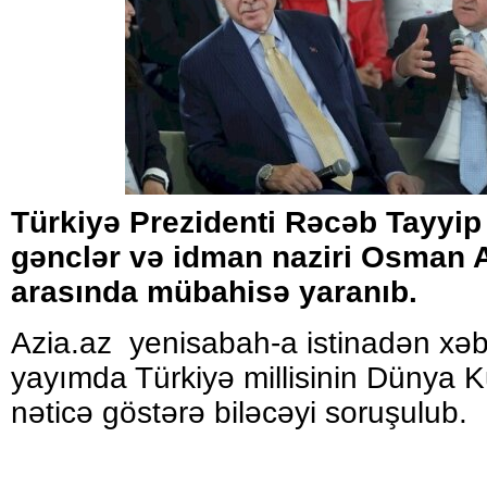
Türkiyə Prezidenti Rəcəb Tayyip
gənclər və idman naziri Osman 
arasında mübahisə yaranıb.
Azia.az yenisabah-a istinadən xəbər
yayımda Türkiyə millisinin Dünya
nəticə göstərə biləcəyi soruşulub.