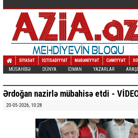
SİYASƏT
İQTİSADİYYAT
MƏDƏNİYYƏT
CƏMİYYƏT
SO
MÜSAHİBƏ
DÜNYA
İDMAN
YAZARLAR
ARAŞ
Ərdoğan nazirlə mübahisə etdi - VİDE
20-05-2026, 10:28