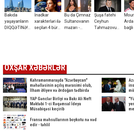
Bakıda
İnadkar
Bu da Çimnaz
Şuşa fatehi
Mour
yaşayanların
xarakterləri ilə
Sultanovanın
Ceyhun
Arda 
DİQQƏTİNƏ!7
seçilən 4 bürc:
məzarı -
Təhməzovun
bağlı
avqust 2026-
Onları
VİDEO
atası
qərar
cı il saat
fikrindən
dünyasını
00:00-dan
döndərmək
dəyişdi
etibarən...
çətindir
OXŞAR XƏBƏRLƏR
Kahramanmaraşda "Azərbaycan"
Az
məhəlləsinin açılış mərasimi olub,
in
İlham Əliyev və Ərdoğan tədbirdə
mö
iştirak ediblər - YENİLƏNİB-5
YAP Gənclər Birliyi və Bakı Ali Neft
"Yü
Məktəbi 1-ci Rəqəmsal İdeya
ye
Müsabiqəsi keçirib
me
Fransa məhsullarının boykotu nə vəd
edir - təhlil