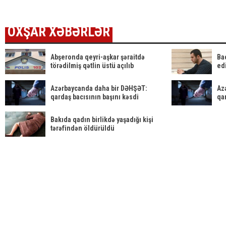
saxlayıb
OXŞAR XƏBƏRLƏR
Abşeronda qeyri-aşkar şəraitdə
Ba
törədilmiş qətlin üstü açılıb
ed
Azərbaycanda daha bir DƏHŞƏT:
Az
qardaş bacısının başını kəsdi
qa
Bakıda qadın birlikdə yaşadığı kişi
tərəfindən öldürüldü