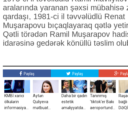
aralarında yaranan şəxsi mübahisə
qardaşı, 1981-ci il təvvəlüdlü Renat 
Muşarapovu bıçaqlayaraq qətlə yetir
Qətli törədən Ramil Muşarapov hadi
idarəsinə gedərək könüllü təslim olu
Paylaş
Paylaş
Payl
KMBİ xarici
Aytən
Daha bir qadın
Tanınmış
Rəşad
ölkələrin
Quliyeva
estetik
'tiktok'er Bakı
bağl
informasiya
mətbuat
əməliyyatdan
aeroportunda
DƏQ
şəbəkələrinə
katibi təyin
sonra öldü
saxlanıldı -
AÇI
hücumlar
edildi
FOTO
- Aza
edən şəxsləri
çıxır?