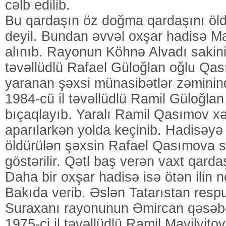
cəlb edilib.
Bu qardaşın öz doğma qardaşını öldü
deyil. Bundan əvvəl oxşar hadisə M
alınıb. Rayonun Köhnə Alvadı sakini,
təvəllüdlü Rafael Güloğlan oğlu Qas
yaranan şəxsi münasibətlər zəminind
1984-cü il təvəllüdlü Ramil Güloğla
bıçaqlayıb. Yaralı Ramil Qasımov x
aparılarkən yolda keçinib. Hadisəyə
öldürülən şəxsin Rafael Qasımova 
göstərilir. Qətl baş verən vaxt qarda
Daha bir oxşar hadisə isə ötən ilin 
Bakıda verib. Əslən Tatarıstan resp
Suraxanı rayonunun Əmircan qəsəb
1975-ci il təvəllüdlü Ramil Mavilyit