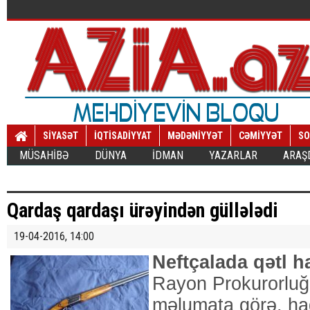
SİYASƏT
İQTİSADİYYAT
MƏDƏNİYYƏT
CƏMİYYƏT
SO
MÜSAHİBƏ
DÜNYA
İDMAN
YAZARLAR
ARAŞ
Qardaş qardaşı ürəyindən güllələdi
19-04-2016, 14:00
Neftçalada qətl h
Rayon Prokurorluğ
məlumata görə, ha