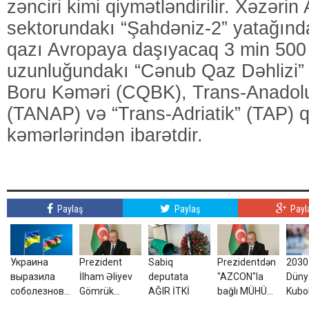
zənciri kimi qiymətləndirilir. Xəzəri
sektorundakı “Şahdəniz-2” yatağınd
qazı Avropaya daşıyacaq 3 min 500 
uzunluğundakı “Cənub Qaz Dəhlizi”
Boru Kəməri (CQBK), Trans-Anadolu
(TANAP) və “Trans-Adriatik” (TAP) 
kəmərlərindən ibarətdir.
Paylaş
Paylaş
Payl
Украина
Prezident
Sabiq
Prezidentdən
2030-
выразила
İlham Əliyev
deputata
"AZCON"la
Düny
соболезнования
Gömrük
AĞIR İTKİ
bağlı MÜHÜM
Kubo
в связи с
Məcəlləsində
FƏRMAN
final