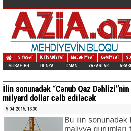
SİYASƏT
İQTİSADİYYAT
MƏDƏNİYYƏT
CƏMİYYƏT
SO
MÜSAHİBƏ
DÜNYA
İDMAN
YAZARLAR
ARAŞ
İlin sonunadək “Cənub Qaz Dəhlizi”nin
milyard dollar cəlb ediləcək
5-04-2016, 13:00
Bu ilin sonunadək 
maliyyə qurumları 