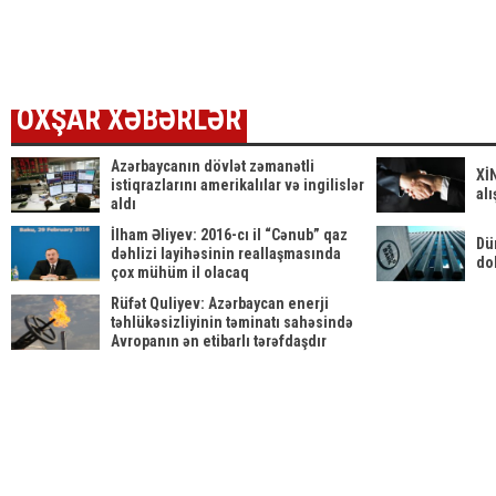
гибелью
dəyişikliyi
ölkəd
граждан
təsdiqlədi
– Sür
Азербайджана
в Черном
море
OXŞAR XƏBƏRLƏR
Azərbaycanın dövlət zəmanətli
Xİ
istiqrazlarını amerikalılar və ingilislər
alı
aldı
İlham Əliyev: 2016-cı il “Cənub” qaz
Dü
dəhlizi layihəsinin reallaşmasında
dol
çox mühüm il olacaq
Rüfət Quliyev: Azərbaycan enerji
təhlükəsizliyinin təminatı sahəsində
Avropanın ən etibarlı tərəfdaşdır