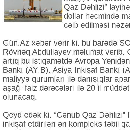
Qaz Dəhlizi” layihə
dollar həcmində ma
cəlb edilməsi nəzər
Gün.Az xəbər verir ki, bu barədə S
Rövnəq Abdullayev məlumat verib. O
artıq bu istiqamətdə Avropa Yenidə
Bankı (AYİB), Asiya İnkişaf Bankı (A
maliyyə qurumları ilə danışıqlar aparı
aşağı faiz dərəcələri ilə 20 il müddə
olunacaq.
Qeyd edək ki, “Cənub Qaz Dəhlizi” 
inkişaf etdirilən ən kompleks təbii q