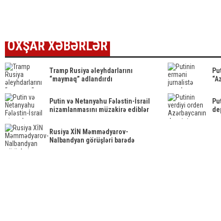
Görüntülər
AçıqlamaVİDEO
səhv təqdim
MƏH
narahatlıq
edildi - FOTO
QƏR
yaratdı /
dəyiş
FOTO
OXŞAR XƏBƏRLƏR
Tramp Rusiya əleyhdarlarını
Put
“maymaq” adlandırdı
“Az
Putin və Netanyahu Fələstin-İsrail
Pu
nizamlanmasını müzakirə ediblər
de
Rusiya XİN Məmmədyarov-
Nalbandyan görüşləri barədə