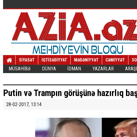
SİYASƏT
İQTİSADİYYAT
MƏDƏNİYYƏT
CƏMİYYƏT
SO
MÜSAHİBƏ
DÜNYA
İDMAN
YAZARLAR
ARAŞ
Putin və Trampın görüşünə hazırlıq baş
28-02-2017, 13:14