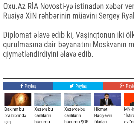
Oxu.Az RİA Novosti-yə istinadən xəbər ver
Rusiya XİN rəhbərinin müavini Sergey Ryab
Diplomat əlavə edib ki, Vaşinqtonun iki ö
qurulmasına dair bəyanatını Moskvanın 
qiymətləndirdiyini əlavə edib.
Paylaş
Paylaş
Payl
Bakının bu
Xəzərə bu
Xəzərdə bu
Hikmət
MN-i
ərazilərində
canlıların
canlıların
Hacıyevin
"İsti
işıq
hücumu
hücumu ŞOK
fikirləri
evi"n
olmayacaq
başlayıb? –
yaratdı -
Türkiyədə
rəisi