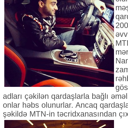
məş
qar
2000
əvv
MTN
mər
Nam
za
rəh
gös
adları çəkilən qardaşlarla bağlı əməli
onlar həbs olunurlar. Ancaq qardaş
şəkildə MTN-in təcridxanasından çıx