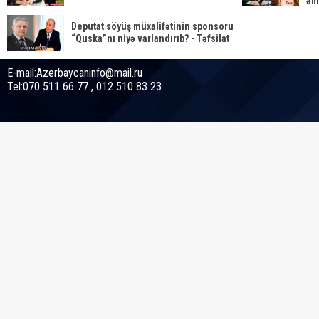
əm
Deputat söyüş müxalifətinin sponsoru
“Quska”nı niyə varlandırıb? - Təfsilat
E-mail:Azerbaycaninfo@mail.ru
Tel:070 511 66 77 , 012 510 83 23