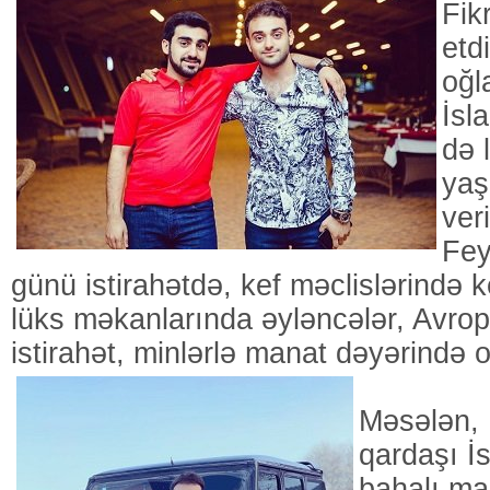
Fik
etd
oğl
İsl
də 
yaş
ver
Fey
günü istirahətdə, kef məclislərində k
lüks məkanlarında əyləncələr, Avr
istirahət, minlərlə manat dəyərində 
Məsələn, 
qardaşı İ
bahalı ma