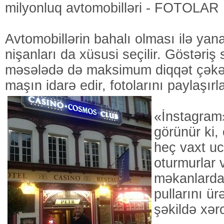
milyonluq avtomobilləri - FOTOLAR
Avtomobillərin bahalı olması ilə yan
nişanları da xüsusi seçilir. Göstəriş
məsələdə də maksimum diqqət çəkə
maşın idarə edir, fotolarını paylaşırla
«İnstagram»
görünür ki,
heç vaxt u
oturmurlar 
məkanlarda 
pullarını ür
şəkildə xərc