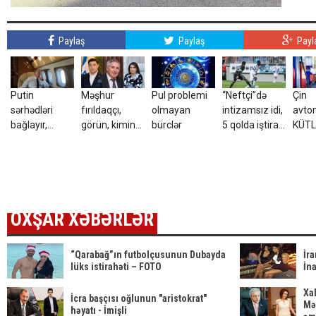
Paylaş
Paylaş
Payl
Putin
Məşhur
Pul problemi
“Neftçi”də
Çin
sərhədləri
fırıldaqçı,
olmayan
intizamsız idi,
avtom
bağlayır,
görün, kimin
bürclər
5 qolda iştirak
KÜTL
səfərbərliyə
kürəkəni imiş?
etdi, 3 illik
sırad
hazırlaşır -
müqavilə
ŞOK
İDDİA
bağladı
OXŞAR XƏBƏRLƏR
“Qarabağ”ın futbolçusunun Dubayda
İra
lüks istirahəti – FOTO
İn
Xal
İcra başçısı oğlunun "aristokrat"
Mə
həyatı - İmişli