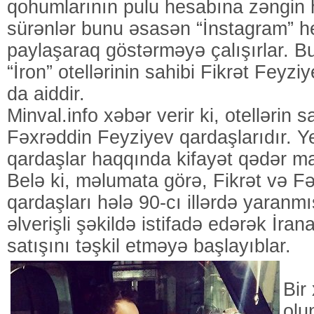
qohumlarının pulu hesabına zəngin h
sürənlər bunu əsasən “İnstagram” h
paylaşaraq göstərməyə çalışırlar. Bu
“İron” otellərinin sahibi Fikrət Feyzi
da aiddir.
Minval.info xəbər verir ki, otellərin s
Fəxrəddin Feyziyev qardaşlarıdır. Y
qardaşlar haqqında kifayət qədər mat
Belə ki, məlumata görə, Fikrət və F
qardaşları hələ 90-cı illərdə yaranm
əlverişli şəkildə istifadə edərək İran
satışını təşkil etməyə başlayıblar.
Bir
olu