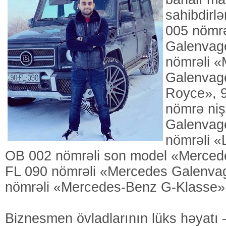
sahibdirl
005 nömr
Galenvag
nömrəli 
Galenvage
Royce», 9
nömrə niş
Galenvag
nömrəli «
OB 002 nömrəli son model «Merced
FL 090 nömrəli «Mercedes Galenva
nömrəli «Mercedes-Benz G-Klasse» d
Biznesmen övladlarının lüks həyatı 