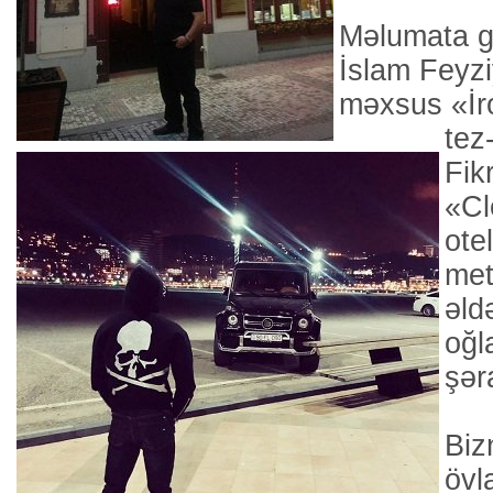
Məlumata gö
İslam Feyzi
məxsus «İr
tez
Fik
«Cl
ote
met
əldə
oğl
şər
Bi
övl