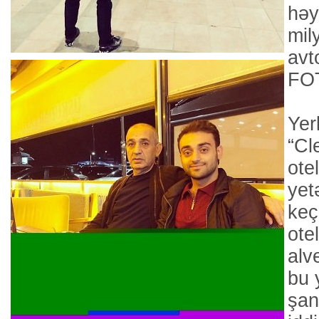
həy
mil
avt
FO
Yer
“Cl
ote
yet
keç
ote
alv
bu 
şan