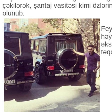
çəkilərək, şantaj vasitəsi kimi özləri
olunub.
Fey
həy
əks
təq