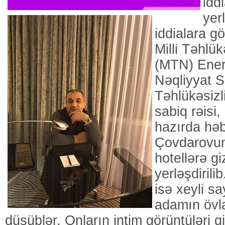
iddi
yer
iddialara gö
Milli Təhlük
(MTN) Ener
Nəqliyyat S
Təhlükəsizl
sabiq rəisi
hazırda həb
Çovdarovun 
hotellərə g
yerləşdiril
isə xeyli s
adamın övla
düşüblər. Onların intim görüntüləri gi