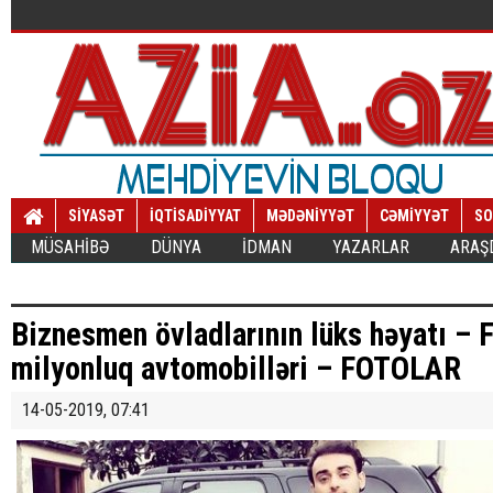
SİYASƏT
İQTİSADİYYAT
MƏDƏNİYYƏT
CƏMİYYƏT
SO
MÜSAHİBƏ
DÜNYA
İDMAN
YAZARLAR
ARAŞ
Biznesmen övladlarının lüks həyatı – 
milyonluq avtomobilləri – FOTOLAR
14-05-2019, 07:41