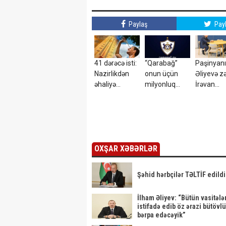
Paylaş
Pay
41 dərəcə isti:
“Qarabağ”
Paşinyan
Nazirlikdən
onun üçün
Əliyevə zə
əhaliyə
milyonluq
İrəvan
xəbərdarlıq
təklifləri rədd
Bakıdan 
etdi
istəyir?
OXŞAR XƏBƏRLƏR
Şəhid hərbçilər TƏLTİF edildi
İlham Əliyev: “Bütün vasitəl
istifadə edib öz ərazi bütöv
bərpa edəcəyik”