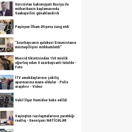
Gürcüstan hakimiyyəti Rusiya ilə
müharibənin başlamasında
Saakaşvilini günahlandırıb
Paşinyan İlham Əliyevə zəng etdi
“Azərbaycanın qələbəsi Ermənistanın
müstəqilliyini möhkəmlətdi”
Məscid tikintisindən 150 minlik
oğurluq edən 4 azərbaycanlı tutuldu -
Foto
İTV əməkdaşlarının çəkiliş
aparmasına mane oldular - Polis
araşdırır - Video
Vəkil İlqar Həmidov həbs edildi
Vaşinqton razılaşmalarının yaratdığı
reallıq - Geosiyasi NƏTİCƏLƏR