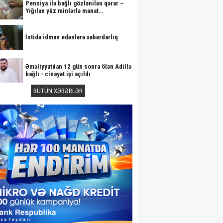
Pensiya ilə bağlı gözlənilən qərar –
Yığılan yüz minlərlə manat…
İstidə idman edənlərə xəbərdarlıq
Əməliyyatdan 12 gün sonra ölən Adillə
bağlı - cinayət işi açıldı
BÜTÜN XƏBƏRLƏR