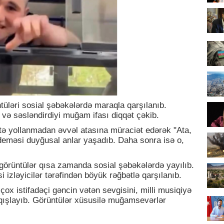
tüləri sosial şəbəkələrdə maraqla qarşılanıb.
 və səsləndirdiyi muğam ifası diqqət çəkib.
tə yollanmadan əvvəl atasına müraciət edərək "Ata,
deməsi duyğusal anlar yaşadıb. Daha sonra isə o,
n görüntülər qısa zamanda sosial şəbəkələrdə yayılıb.
izləyicilər tərəfindən böyük rəğbətlə qarşılanıb.
 çox istifadəçi gəncin vətən sevgisini, milli musiqiyə
lqışlayıb. Görüntülər xüsusilə muğamsevərlər