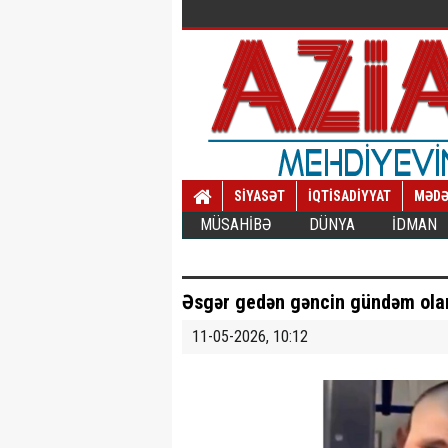
SİYASƏT
İQTİSADİYYAT
MƏDƏ
MÜSAHİBƏ
DÜNYA
İDMAN
Əsgər gedən gəncin gündəm ol
11-05-2026, 10:12