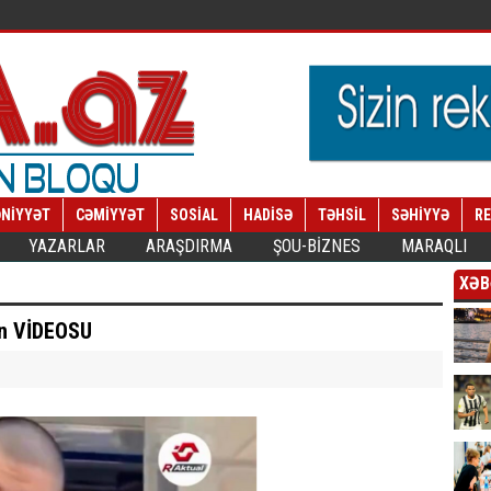
NİYYƏT
CƏMİYYƏT
SOSİAL
HADİSƏ
TƏHSİL
SƏHİYYƏ
R
YAZARLAR
ARAŞDIRMA
ŞOU-BİZNES
MARAQLI
XƏB
an VİDEOSU