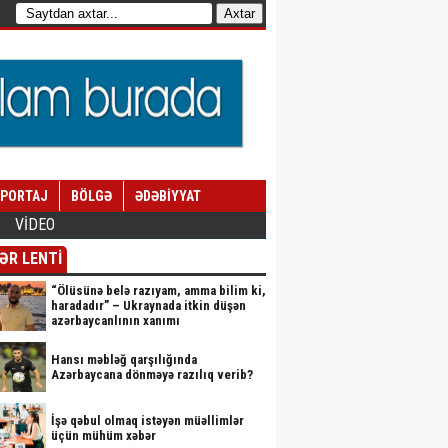
EPORTAJ
BÖLGƏ
ƏDƏBİYYAT
VİDEO
ƏR LENTİ
“Ölüsünə belə razıyam, amma bilim ki,
haradadır” – Ukraynada itkin düşən
azərbaycanlının xanımı
Hansı məbləğ qarşılığında
Azərbaycana dönməyə razılıq verib?
İşə qəbul olmaq istəyən müəllimlər
üçün mühüm xəbər