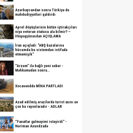
Azərbaycandan sonra Türkiyə də
məhdudiyyətləri qaldırdı
Aprel döyüşlərinin bütün iştirakçıları
niyə veteran statusu ala bilmir? –
Hüquqşünasdan AÇIQLAMA
İran açıqladı: "ABŞ bazalarına
hücumda bu sistemdən istifadə
etməmişik"
“Arzum” ilə bağlı yeni xəbər -
Məhkəmədən sonra…
Xocavənddə MİNA PARTLADI
Azad edilmiş ərazilərdə turist axını ən
çox bu rayonlaradır - ADLAR
“Fanatlar gəlməyimi istəyirdi” -
Nəriman Axundzadə