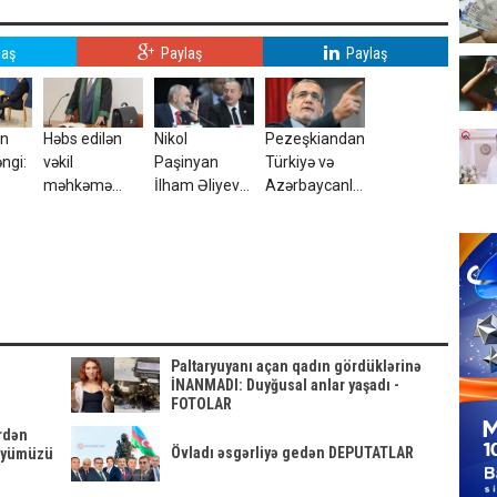
laş
Paylaş
Paylaş
ın
Həbs edilən
Nikol
Pezeşkiandan
ngi:
vəkil
Paşinyan
Türkiyə və
məhkəmə
İlham Əliyevə
Azərbaycanla
nə
sədrinin
zəng etdi
bağlı
qayınıdır
sensasiyalı
sözlər
Paltaryuyanı açan qadın gördüklərinə
İNANMADI: Duyğusal anlar yaşadı -
FOTOLAR
ərdən
Övladı əsgərliyə gedən DEPUTATLAR
lüyümüzü