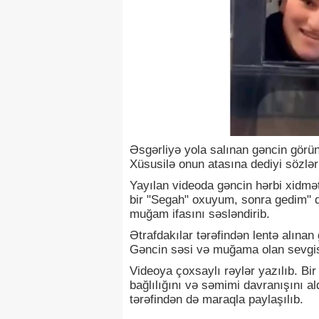
Əsgərliyə yola salınan gəncin görün
Xüsusilə onun atasına dediyi sözlər
Yayılan videoda gəncin hərbi xidmə
bir "Segah" oxuyum, sonra gedim" 
muğam ifasını səsləndirib.
Ətrafdakılar tərəfindən lentə alına
Gəncin səsi və muğama olan sevgisi 
Videoya çoxsaylı rəylər yazılıb. Bir
bağlılığını və səmimi davranışını a
tərəfindən də maraqla paylaşılıb.