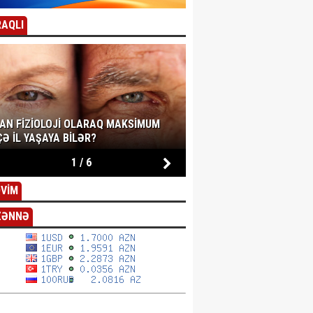
AQLI
SAN FIZIOLOJI OLARAQ MAKSIMUM
Ə IL YAŞAYA BILƏR?
1
/
6
VİM
ZƏNNƏ