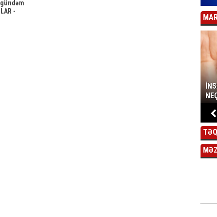
ə gündəm
LAR -
MAR
İN
NEÇ
TƏQ
MƏ