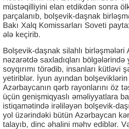
müstəqilliyini elan etdikdən sonra ölk
parçalanıb, bolşevik-daşnak birləşm
Bakı Xalq Komissarları Soveti payta
ələ keçirib.
Bolşevik-daşnak silahlı birləşmələr
nəzarətdə saxladıqları bölgələrində y
soyqırımı törədib, insanları kütləvi ş
yetiriblər. İyun ayından bolşeviklərin 
Azərbaycanın qərb rayonlarını öz təs
üçün genişmiqyaslı əməliyyatlara b
istiqamətində irəliləyən bolşevik-daş
yol üzərindəki bütün Azərbaycan kən
talayıb, dinc əhalini məhv ediblər. V