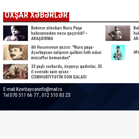
OXŞAR XƏBƏRLƏR
Bakının xilaskarı Nuru Paşa
Ba
həbsxanadan necə qaçırılıb? –
hə
ARAŞDIRMA
AR
Əli Həsənovun yazısı: "Nuru paşa-
Əf
Azərbaycan xalqının qəlbini fəth edən
müzəffər komandan"
32 yaşlı sərkərdə, üsyançı qadınlar, 35
il sonrakı xain qisas -
CÜMHURİYYƏTİN SON QALASI
E-mail:Azerbaycaninfo@mail.ru
Tel:070 511 66 77 , 012 510 83 23