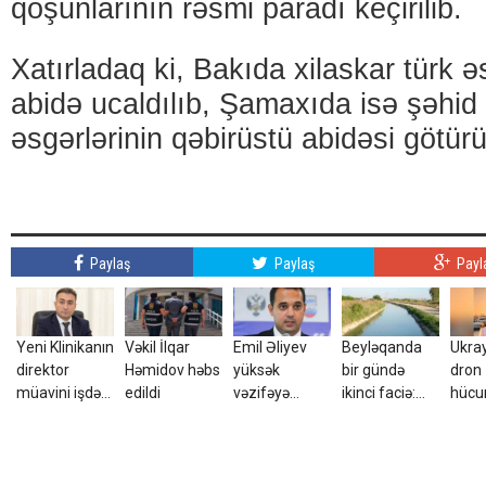
qoşunlarının rəsmi paradı keçirilib.
Xatırladaq ki, Bakıda xilaskar türk ə
abidə ucaldılıb, Şamaxıda isə şəhid
əsgərlərinin qəbirüstü abidəsi götürü
Paylaş
Paylaş
Payl
Yeni Klinikanın
Vəkil İlqar
Emil Əliyev
Beyləqanda
Ukra
direktor
Həmidov həbs
yüksək
bir gündə
dron
müavini işdən
edildi
vəzifəyə
ikinci faciə:
hüc
çıxarıldı -
TƏYİN EDİLDİ
Yeniyetmə
yara
FOTO
kanalda batdı
azər
tələ
ETDİ