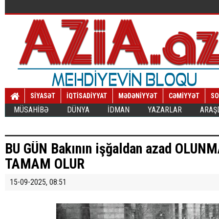
SİYASƏT
İQTİSADİYYAT
MƏDƏNİYYƏT
CƏMİYYƏT
SO
MÜSAHİBƏ
DÜNYA
İDMAN
YAZARLAR
ARAŞ
BU GÜN Bakının işğaldan azad OLUNM
TAMAM OLUR
15-09-2025, 08:51