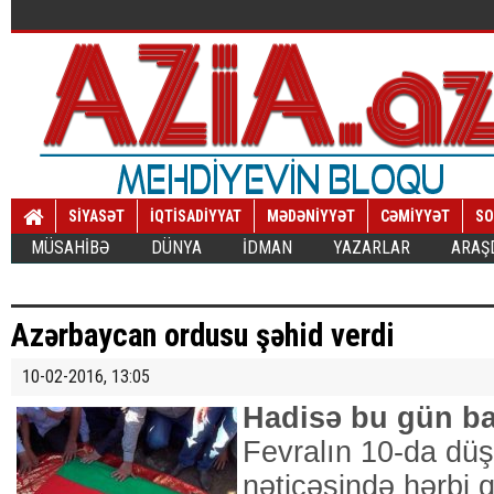
SİYASƏT
İQTİSADİYYAT
MƏDƏNİYYƏT
CƏMİYYƏT
SO
MÜSAHİBƏ
DÜNYA
İDMAN
YAZARLAR
ARAŞ
Azərbaycan ordusu şəhid verdi
10-02-2016, 13:05
Hadisə bu gün ba
Fevralın 10-da düş
nəticəsində hərbi 