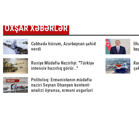
OXŞAR XƏBƏRLƏR
Cəbhədə hücum, Azərbaycan şəhid
İl
verdi
baş
Rusiya Müdafiə Nazirliyi: "Türkiyə
Ka
intensiv hazırlıq görür..."
çək
Politoloq: Ermənistanın müdafiə
naziri Seyran Ohanyan kontent-
analizi öyrənsə, erməni əsgərləri
məhv olmayacaq