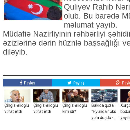
Quliyev Rahib Nər
olub. Bu barədə Mü
məlumat yayıb.
Müdafiə Nazirliyinin rəhbərliyi şəhid
əzizlərinə dərin hüznlə başsağlığı v
diləyib.
Paylaş
Paylaş
Payl
Çingiz Əlioğlu
Çingiz Əlioğlu
Çingiz Əlioğlu
Bakıda qəza:
Xərç
vəfat etdi
vəfat etdi
kim idi?
"Hyundai" əks
bədə
yola düşdü -
yayılı
VİDEO
danış