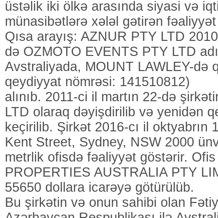
üstəlik iki ölkə arasında siyasi və iqt
münasibətlərə xələl gətirən fəaliyyət
Qısa arayış: AZNUR PTY LTD 2010-c
də OZMOTO EVENTS PTY LTD adı i
Avstraliyada, MOUNT LAWLEY-də qe
qeydiyyat nömrəsi: 141510812)
alınıb. 2011-ci il martın 22-də şirk
LTD olaraq dəyişdirilib və yenidən 
keçirilib. Şirkət 2016-cı il oktyabrı
Kent Street, Sydney, NSW 2000 ün
metrlik ofisdə fəaliyyət göstərir. Ofis
PROPERTIES AUSTRALIA PTY LIMI
55650 dollara icarəyə götürülüb.
Bu şirkətin və onun sahibi olan Fəti
Azərbaycan Respublikası ilə Avstraliy