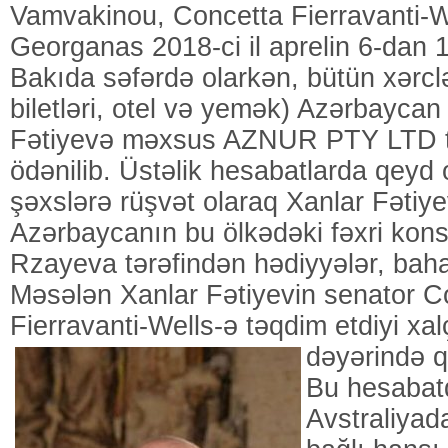
Vamvakinou, Concetta Fierravanti-W
Georganas 2018-ci il aprelin 6-dan 
Bakıda səfərdə olarkən, bütün xərcl
biletləri, otel və yemək) Azərbayca
Fətiyevə məxsus AZNUR PTY LTD t
ödənilib. Üstəlik hesabatlarda qeyd 
şəxslərə rüşvət olaraq Xanlar Fətiy
Azərbaycanın bu ölkədəki fəxri kon
Rzayeva tərəfindən hədiyyələr, bahalı
Məsələn Xanlar Fətiyevin senator C
Fierravanti-Wells-ə təqdim etdiyi xal
dəyərində qi
Bu hesabat
Avstraliyad