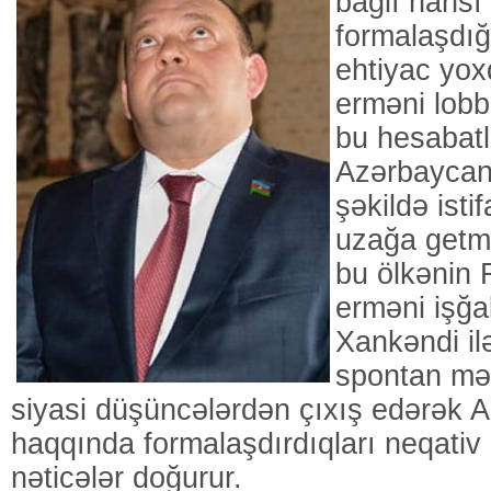
bağlı hansı
formalaşdı
ehtiyac yox
erməni lobb
bu hesabat
Azərbaycana
şəkildə isti
uzağa getm
bu ölkənin 
erməni işğal
Xankəndi il
spontan məs
siyasi düşüncələrdən çıxış edərək 
haqqında formalaşdırdıqları neqativ 
nəticələr doğurur.