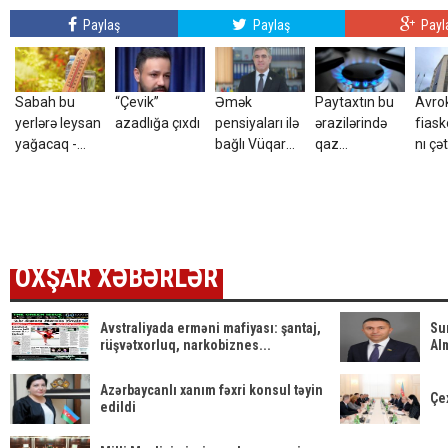
Paylaş
Paylaş
Payl
Sabah bu
“Çevik”
Əmək
Paytaxtın bu
Avro
yerlərə leysan
azadlığa çıxdı
pensiyaları ilə
ərazilərində
fias
yağacaq -
bağlı Vüqar
qaz
nı çət
hava
Bayramovdan
olmayacaq
durum
PROQNOZU
açıqlama
Bəs b
niyə 
OXŞAR XƏBƏRLƏR
Avstraliyada erməni mafiyası: şantaj,
Sum
rüşvətxorluq, narkobiznes...
Al
Azərbaycanlı xanım fəxri konsul təyin
Çe
edildi