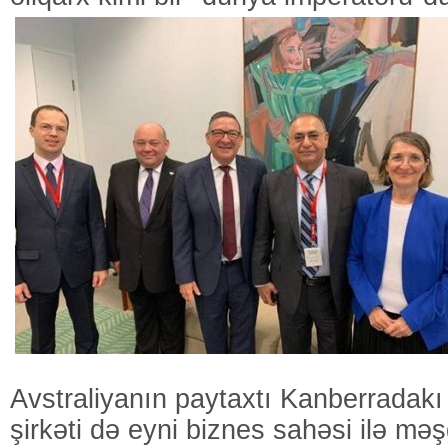
Avstraliyanın paytaxtı Kanberrad
şirkəti də eyni biznes sahəsi ilə məş