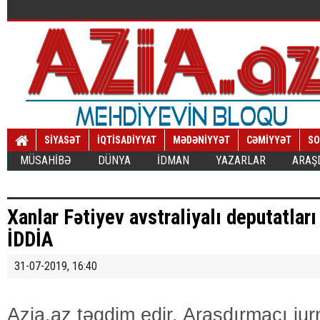
SİYASƏT
İQTİSADİYYAT
MƏDƏNİYYƏT
CƏMİYYƏT
SO
MÜSAHİBƏ
DÜNYA
İDMAN
YAZARLAR
ARAŞ
Xanlar Fətiyev avstraliyalı deputatları
İDDİA
31-07-2019, 16:40
Azia.az təqdim edir. Araşdırmaçı jur