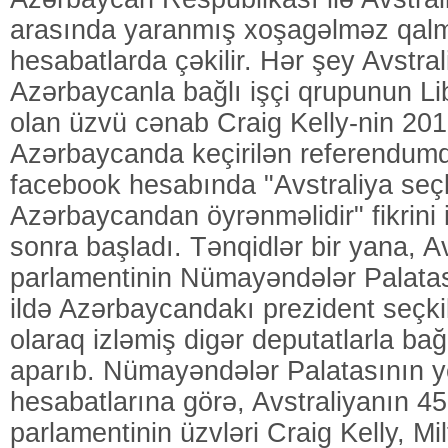
arasında yaranmış xoşagəlməz qalm
hesabatlarda çəkilir. Hər şey Avstra
Azərbaycanla bağlı işçi qrupunun Li
olan üzvü cənab Craig Kelly-nin 2016
Azərbaycanda keçirilən referendum
facebook hesabında "Avstraliya seçk
Azərbaycandan öyrənməlidir" fikrini
sonra başladı. Tənqidlər bir yana, Av
parlamentinin Nümayəndələr Palatas
ildə Azərbaycandakı prezident seçki
olaraq izləmiş digər deputatlarla bağ
aparıb. Nümayəndələr Palatasının 
hesabatlarına görə, Avstraliyanın 45
parlamentinin üzvləri Craig Kelly, Mi