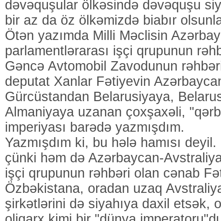
dəvəquşular ölkəsində dəvəquşu siy
bir az da öz ölkəmizdə biabır olsunla
Ötən yazımda Milli Məclisin Azərba
parlamentlərarası işçi qrupunun rəh
Gəncə Avtomobil Zavodunun rəhbərid
deputat Xanlar Fətiyevin Azərbayc
Gürcüstandan Belarusiyaya, Belaru
Almaniyaya uzanan çoxşaxəli, "qər
imperiyası barədə yazmışdım.
Yazmışdım ki, bu hələ hamısı deyil. 
çünki həm də Azərbaycan-Avstraliya
işçi qrupunun rəhbəri olan cənab Fə
Özbəkistana, oradan uzaq Avstraliy
şirkətlərini də siyahıya daxil etsək, 
oliqarx kimi bir "dünya imperatoru"du