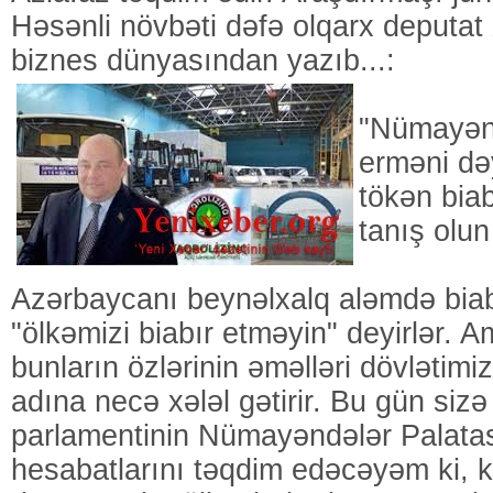
Həsənli növbəti dəfə olqarx deputat
biznes dünyasından yazıb...:
"Nümayənd
erməni də
tökən biab
tanış olun
Azərbaycanı beynəlxalq aləmdə biabı
"ölkəmizi biabır etməyin" deyirlər. 
bunların özlərinin əməlləri dövlətimi
adına necə xələl gətirir. Bu gün sizə
parlamentinin Nümayəndələr Palatas
hesabatlarını təqdim edəcəyəm ki, 