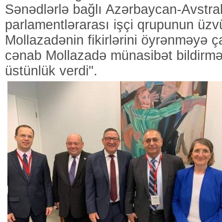
Sənədlərlə bağlı Azərbaycan-Avstral
parlamentlərarası işçi qrupunun üzv
Mollazadənin fikirlərini öyrənməyə 
cənab Mollazadə münasibət bildirm
üstünlük verdi".