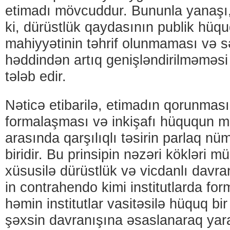
etimadı mövcuddur. Bununla yanaşı,
ki, dürüstlük qaydasının publik hüq
mahiyyətinin təhrif olunmaması və s
həddindən artıq genişləndirilməməsi
tələb edir.
Nəticə etibarilə, etimadın qorunması 
formalaşması və inkişafı hüququn mü
arasında qarşılıqlı təsirin parlaq n
biridir. Bu prinsipin nəzəri kökləri m
xüsusilə dürüstlük və vicdanlı davra
in contrahendo kimi institutlarda fo
həmin institutlar vasitəsilə hüquq bir
şəxsin davranışına əsaslanaraq yara