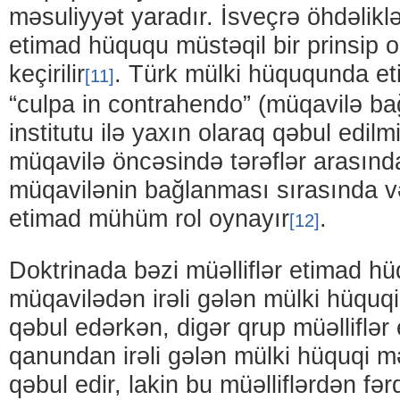
məsuliyyət yaradır. İsveçrə öhdəlik
etimad hüququ müstəqil bir prinsip 
keçirilir
. Türk mülki hüququnda e
[11]
“culpa in contrahendo” (müqavilə ba
institutu ilə yaxın olaraq qəbul edilm
müqavilə öncəsində tərəflər arasınd
müqavilənin bağlanması sırasında v
etimad mühüm rol oynayır
.
[12]
Doktrinada bəzi müəlliflər etimad h
müqavilədən irəli gələn mülki hüquqi
qəbul edərkən, digər qrup müəlliflə
qanundan irəli gələn mülki hüquqi m
qəbul edir, lakin bu müəlliflərdən fə