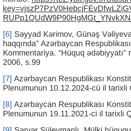
key=vjszP7PzV0HebcjFEvDfwLZiG
RUPp1QUdW9P90HgMGt_YNvkXN
[6]
Səyyad Kərimov, Günəş Vəliyeva. 
haqqında” Azərbaycan Respublikas
Kommentariya. “Hüquq ədəbiyyatı” n
2006, s.99
[7]
Azərbaycan Respublikası Konsti
Plenumunun 10.12.2024-cü il tarixli
[8]
Azərbaycan Respublikası Konsti
Plenumunun 19.11.2021-ci il tarixli 
[9]
Sərvər Süleymanlı. Mülki hüququn