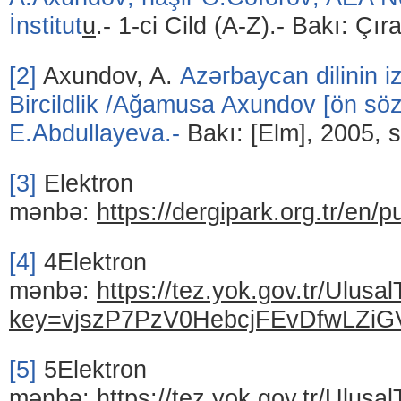
İnstitut
u
.- 1-ci Cild (A-Z).- Bakı: Çı
[2]
Axundov, A.
Azərbaycan dilinin iz
Bircildlik /Ağamusa Axundov [ön söz]
E.Abdullayeva.
-
Bakı: [Elm], 2005, s
[3]
Elektron
mənbə:
https://dergipark.org.tr/en/
[4]
4Elektron
mənbə:
https://tez.yok.gov.tr/Ulus
key=vjszP7PzV0HebcjFEvDfwLZ
[5]
5Elektron
mənbə:
https://tez.yok.gov.tr/Ulus