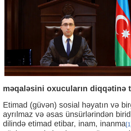
məqaləsini oxucuların diqqətinə 
Etimad (güvən) sosial həyatın və bi
ayrılmaz və əsas ünsürlərindən biri
dilində etimad etibar, inam, inanma
[1