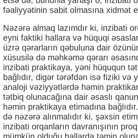
etsə də, bununla yanaşı o, inzibati 
fəaliyyətinin sabit olmasına xidmət e
Nəzərə almaq lazımdır ki, inzibati or
eyni faktiki hallara və hüquqi əsasla
üzrə qərarların qəbuluna dair özün
xüsusilə də məhkəmə qərarı əsasınd
inzibati praktikaya, yəni hüququn tət
bağlıdır, digər tərəfdən isə fiziki və
analoji vəziyyətlərdə həmin praktika
tətbiq olunacağına dair əsaslı qanuni
həmin praktikaya etimadına bağlıdı
də nəzərə alınmalıdır ki, şəxsin et
inzibati orqanların davranışının pro
mümkün olduğu hallarda təmin oluna 