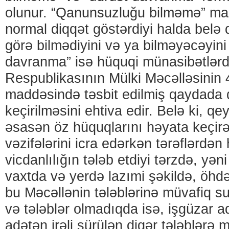
olunur. “Qanunsuzluğu bilməmə” mar
normal diqqət göstərdiyi halda belə
görə bilmədiyini və ya bilməyəcəyini 
davranma” isə hüquqi münasibətlər
Respublikasının Mülki Məcəlləsinin 
maddəsində təsbit edilmiş qaydada 
keçirilməsini ehtiva edir. Belə ki, q
əsasən öz hüquqlarını həyata keçir
vəzifələrini icra edərkən tərəflərdən h
vicdanlılığın tələb etdiyi tərzdə, yəni
vaxtda və yerdə lazımi şəkildə, öhdəl
bu Məcəllənin tələblərinə müvafiq su
və tələblər olmadıqda isə, işgüzar a
adətən irəli sürülən digər tələblərə 