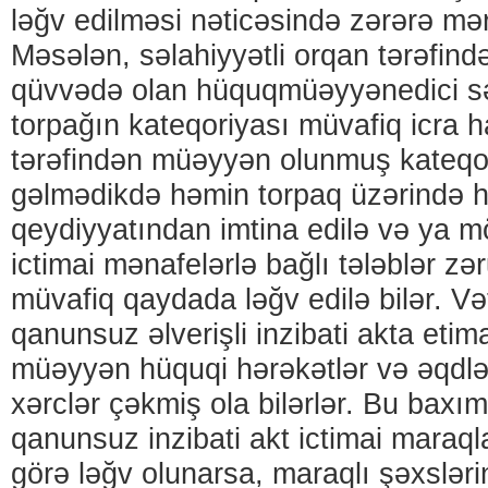
ləğv edilməsi nəticəsində zərərə məru
Məsələn, səlahiyyətli orqan tərəfind
qüvvədə olan hüquqmüəyyənedici s
torpağın kateqoriyası müvafiq icra h
tərəfindən müəyyən olunmuş kateqo
gəlmədikdə həmin torpaq üzərində h
qeydiyyatından imtina edilə və ya 
ictimai mənafelərlə bağlı tələblər zər
müvafiq qaydada ləğv edilə bilər. Və
qanunsuz əlverişli inzibati akta eti
müəyyən hüquqi hərəkətlər və əqdlə
xərclər çəkmiş ola bilərlər. Bu baxım
qanunsuz inzibati akt ictimai maraq
görə ləğv olunarsa, maraqlı şəxsləri