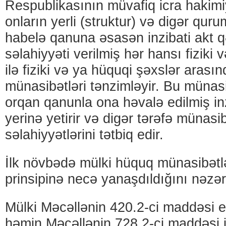
Respublikasının müvafiq icra hakimiy
onların yerli (struktur) və digər quru
habelə qanuna əsasən inzibati akt 
səlahiyyəti verilmiş hər hansı fiziki
ilə fiziki və ya hüquqi şəxslər arası
münasibətləri tənzimləyir. Bu münasi
orqan qanunla ona həvalə edilmiş inz
yerinə yetirir və digər tərəfə münas
səlahiyyətlərini tətbiq edir.
İlk növbədə mülki hüquq münasibətl
prinsipinə necə yanaşdıldığını nəzə
Mülki Məcəllənin 420.2-ci maddəsi e
həmin Məcəllənin 728.2-ci maddəsi is