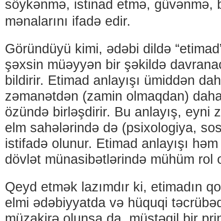
söykənmə, istinad etmə, güvənmə, 
mənalarını ifadə edir.
Göründüyü kimi, ədəbi dildə “etimad”
şəxsin müəyyən bir şəkildə davranac
bildirir. Etimad anlayışı ümiddən da
zəmanətdən (zamin olmaqdan) daha z
özündə birləşdirir. Bu anlayış, eyni
elm sahələrində də (psixologiya, sos
istifadə olunur. Etimad anlayışı hə
dövlət münasibətlərində mühüm rol 
Qeyd etmək lazımdır ki, etimadın 
elmi ədəbiyyatda və hüquqi təcrübə
müzakirə olunsa da, müstəqil bir prin