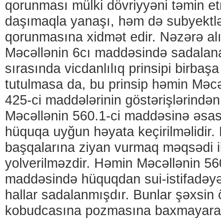
qorunması mülki dövriyyəni təmin 
daşımaqla yanaşı, həm də subyektlə
qorunmasına xidmət edir. Nəzərə alın
Məcəllənin 6cı maddəsində sadalana
sırasında vicdanlılıq prinsipi birbaş
tutulmasa da, bu prinsip həmin Məcə
425-ci maddələrinin göstərişlərindən i
Məcəllənin 560.1-ci maddəsinə əsas
hüquqa uyğun həyata keçirilməlidir
başqalarına ziyan vurmaq məqsədi il
yolverilməzdir. Həmin Məcəllənin 56
maddəsində hüquqdan sui-istifadəyə
hallar sadalanmışdır. Bunlar şəxsin ö
kobudcasına pozmasına baxmayaraq