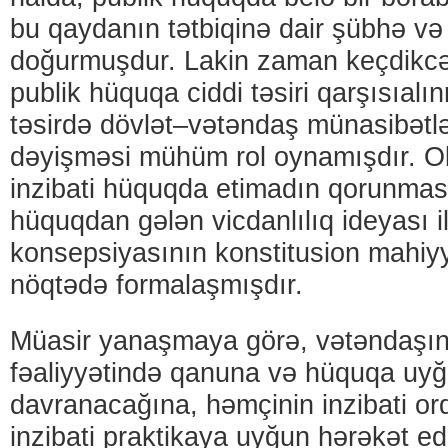
bu qaydanın tətbiqinə dair şübhə və 
doğurmuşdur. Lakin zaman keçdikc
publik hüquqa ciddi təsiri qarşısıal
təsirdə dövlət–vətəndaş münasibətl
dəyişməsi mühüm rol oynamışdır. Ob
inzibati hüquqda etimadın qorunması
hüquqdan gələn vicdanlılıq ideyası i
konsepsiyasının konstitusion mahiyy
nöqtədə formalaşmışdır.
Müasir yanaşmaya görə, vətəndaşın 
fəaliyyətində qanuna və hüquqa uy
davranacağına, həmçinin inzibati o
inzibati praktikaya uyğun hərəkət ed