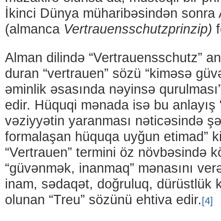
İkinci Dünya müharibəsindən sonra
(almanca
Vertrauensschutzprinzip)
Alman dilində “Vertrauensschutz” a
duran “vertrauen” sözü “kiməsə güv
əminlik əsasında nəyinsə qurulması
edir. Hüquqi mənada isə bu anlayış
vəziyyətin yaranması nəticəsində ş
formalaşan hüquqa uyğun etimad” kimi
“Vertrauen” termini öz növbəsində 
“güvənmək, inanmaq” mənasını verə
inam, sədaqət, doğruluq, dürüstlük 
olunan “Treu” sözünü ehtiva edir.
[4]