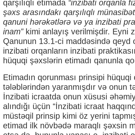
qarşılıqlı etimada
“inzibati orqanla fi
şəxs arasındakı qarşılıqlı münasib
qanuni hərəkətlərə və ya inzibati pr
inam”
kimi anlayış verilmişdir. Eyn
Qanunun 13.1-ci maddəsində qeyd o
inzibati orqanların inzibati praktikası
hüquqi şəxslərin etimadı qanunla qo
Etimadın qorunması prinsipi hüquqi d
tələblərindən yaranmışdır və onun tə
İnzibati icraatda onun xüsusi əhəmi
alındığı üçün “İnzibati icraat haqq
müstəqil prinsip kimi öz yerini tapmış
etimad ilk növbədə maraqlı şəxsin 