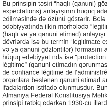
Bu prinsipin təsiri “haqlı (qanuni) göz
expectations) anlayışının hüquq ədə
edilməsində də özünü göstərir. Belə k
ədəbiyyatında ilkin mərhələdə “legit
(haqlı və ya qanuni etimad) anlayışı 
dövrlərdə isə bu termin “legitimate e
və ya qanuni gözləntilər) formasını 
hüquq ədəbiyyatında isə “protection
légitime” (qanuni etimadın qorunması
de confiance légitime de l’administré”
orqanlara bəslənən qanuni etimad an
ifadələrdən istifadə olunmuşdur. Bu
Almaniya Federal Konstitusiya Məh
prinsipi tətbiq edərkən 1930-cu illər