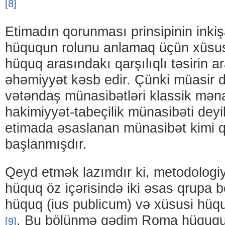
[8]
Etimadın qorunması prinsipinin inkiş
hüququn rolunu anlamaq üçün xüsus
hüquq arasındakı qarşılıqlı təsirin a
əhəmiyyət kəsb edir. Çünki müasir d
vətəndaş münasibətləri klassik mən
hakimiyyət-tabeçilik münasibəti deyil
etimada əsaslanan münasibət kimi 
başlanmışdır.
Qeyd etmək lazımdır ki, metodolog
hüquq öz içərisində iki əsas qrupa 
hüquq (ius publicum) və xüsusi hüqu
. Bu bölünmə qədim Roma hüququn
[9]