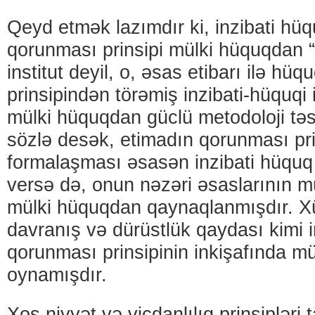
Qeyd etmək lazımdır ki, inzibati hü
qorunması prinsipi mülki hüquqdan 
institut deyil, o, əsas etibarı ilə hüq
prinsipindən törəmiş inzibati-hüquqi i
mülki hüquqdan güclü metodoloji təs
sözlə desək, etimadın qorunması pri
formalaşması əsasən inzibati hüquq
versə də, onun nəzəri əsaslarının 
mülki hüquqdan qaynaqlanmışdır. Xü
davranış və dürüstlük qaydası kimi in
qorunması prinsipinin inkişafında m
oynamışdır.
Xoş niyyət və vicdanlılıq prinsipləri t