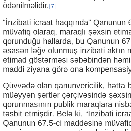
ödənilməlidir.
[7]
“İnzibati icraat haqqında” Qanunun
müvafiq olaraq, maraqlı şəxsin etim
qorunduğu hallarda, bu Qanunun 67
əsasən ləğv olunmuş inzibati aktı
etimad göstərməsi səbəbindən həmi
maddi ziyana görə ona kompensasiya
Qüvvədə olan qanunvericilik, hətta b
müəyyən şərtlər çərçivəsində şəxsin
qorunmasının publik maraqlara nisb
təsbit etmişdir. Belə ki, “İnzibati icr
Qanunun 67.5-ci maddəsinə müvafiq