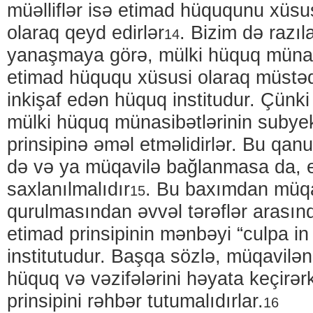
müəlliflər isə etimad hüququnu xüsu
olaraq qeyd edirlər
. Bizim də razı
14
yanaşmaya görə, mülki hüquq münas
etimad hüququ xüsusi olaraq müstəq
inkişaf edən hüquq institudur. Çünki 
mülki hüquq münasibətlərinin subyek
prinsipinə əməl etməlidirlər. Bu qan
də və ya müqavilə bağlanmasa da, 
saxlanılmalıdır
. Bu baxımdan müqa
15
qurulmasından əvvəl tərəflər arasın
etimad prinsipinin mənbəyi “culpa i
institutudur. Başqa sözlə, müqaviləni
hüquq və vəzifələrini həyata keçirə
prinsipini rəhbər tutumalıdırlar.
16