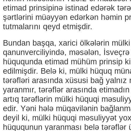
etimad prinsipinə istinad edərək tərə
şərtlərini müəyyən edərkən həmin pri
tutmalarını qeyd etmişdir.
Bundan başqa, xarici ölkələrin mülki
qanunverciliyində, məsələn, İsveçrə
hüququnda etimad mühüm prinsip kim
edilmişdir. Belə ki, mülki hüquq müna
tərəfləri arasında xüsusi bağ yalnız 
yaranmır, tərəflər arasında etimadı
artıq tərəflərin mülki hüquqi məsuli
edir. Yəni hələ müqavilənin bağla
deyil ki, mülki hüquqi məsuliyyət y
hüququnun yaranması belə tərəflər 