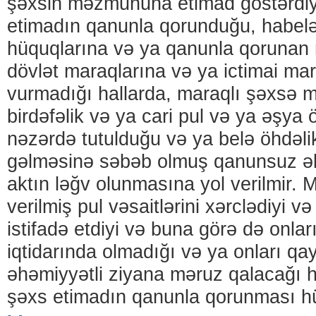
şəxsin məzmununa etimad göstərdiy
etimadın qanunla qorunduğu, habelə
hüquqlarına və ya qanunla qorunan 
dövlət maraqlarına və ya ictimai ma
vurmadığı hallarda, maraqlı şəxsə 
birdəfəlik və ya cari pul və ya əşya ö
nəzərdə tutulduğu və ya belə öhdəli
gəlməsinə səbəb olmuş qanunsuz əlve
aktın ləğv olunmasına yol verilmir. 
verilmiş pul vəsaitlərini xərclədiyi 
istifadə etdiyi və buna görə də onla
iqtidarında olmadığı və ya onları qay
əhəmiyyətli ziyana məruz qalacağı h
şəxs etimadın qanunla qorunması h