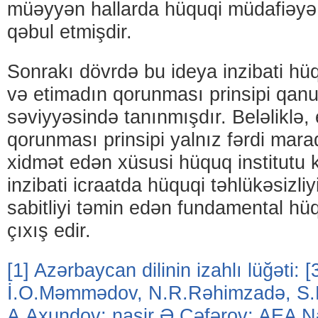
müəyyən hallarda hüquqi müdafiəyə
qəbul etmişdir.
Sonrakı dövrdə bu ideya inzibati hü
və etimadın qorunması prinsipi qanu
səviyyəsində tanınmışdır. Beləliklə,
qorunması prinsipi yalnız fərdi mara
xidmət edən xüsusi hüquq institutu 
inzibati icraatda hüquqi təhlükəsizli
sabitliyi təmin edən fundamental hüq
çıxış edir.
[1]
Azərbaycan dilinin izahlı lüğəti: [3
İ.O.Məmmədov, N.R.Rəhimzadə
,
S.
A.Axundov; naşir Ə.Cəfərov; AEA Nəs