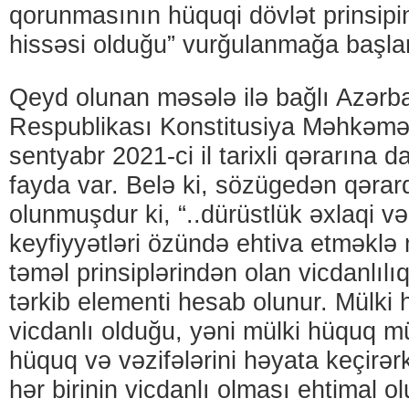
qorunmasının hüquqi dövlət prinsipin
hissəsi olduğu” vurğulanmağa başla
Qeyd olunan məsələ ilə bağlı Azərb
Respublikası Konstitusiya Məhkəm
sentyabr 2021-ci il
tarixli qərarına 
fayda var. Belə ki, sözügedən qəra
olunmuşdur ki, “..dürüstlük əxlaqi v
keyfiyyətləri özündə ehtiva etməklə
təməl prinsiplərindən olan vicdanlılıq
tərkib elementi hesab olunur. Mülki
vicdanlı olduğu, yəni mülki hüquq m
hüquq və vəzifələrini həyata keçirər
hər birinin vicdanlı olması ehtimal ol