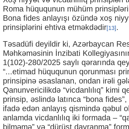
Roma hüququnun mühüm prinsiplərin
Bona fides anlayışı özündə xoş niyyə
prinsiplərini ehtiva etməkdədir
.
[13]
Təsadüfi deyildir ki, Azərbaycan Res
Məhkəməsinin İnzibati Kollegiyasını
1(102)-280/2025 saylı qərarında qe
“...etimad hüququnun qorunması prin
prinsipinə əsaslanan, ondan irəli gələ
Qanunvericilikdə “vicdanlılıq” kimi 
prinsip, əslində latınca “bona fides”,
ifadə edən anlayış qismində qəbul o
anlamda vicdanlılıq iki formada – “
bilməmə” və “dürüst davranma” form