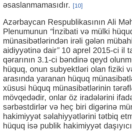
əsaslanmamasıdır.
[10]
Azərbaycan Respublikasının Ali Mə
Plenumunun
“
İnzibati və mülki hüqu
münasibətlərindən irəli gələn müba
aidiyyətinə dair
”
10 aprel 2015-ci il t
qərarının 3.1-ci bəndinə qeyd olunm
hüquq, onun subyektləri olan fiziki 
arasında yaranan hüquq münasibətlər
xüsusi hüquq münasibətlərinin tərəfl
mövqedədir, onlar öz iradələrini ifa
sərbəstdirlər və heç biri digərinə m
hakimiyyət səlahiyyətlərini tətbiq et
hüquq isə publik hakimiyyət daşıyıc