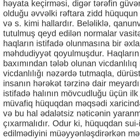
həyata keçirməsi, digər tərəfin güv
olduğu əvvəlki rəftara zidd hüququn 
və s. kimi hallardır. Beləliklə, qanun
tutulmuş qeyd edilən normalar vasitə
haqların istifadə olunmasına bir əxl
məhdudiyyət qoyulmuşdur. Haqların i
baxımından tələb olunan vicdanlılıq
vicdanlılığı nəzərdə tutmaqla, dürüst,
insanın hərəkət tərzinə dair meyard
istifadə halının mövcudluğu üçün il
müvafiq hüquqdan məqsədi xaricində 
və bu hal ədalətsiz nəticənin yaranm
çıxarmalıdır. Odur ki, hüquqdan sui-i
edilmədiyini müəyyənləşdirərkən mə