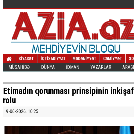
SİYASƏT
İQTİSADİYYAT
MƏDƏNİYYƏT
CƏMİYYƏT
SO
MÜSAHİBƏ
DÜNYA
İDMAN
YAZARLAR
ARAŞ
Etimadın qorunması prinsipinin inkişa
rolu
9-06-2026, 10:25