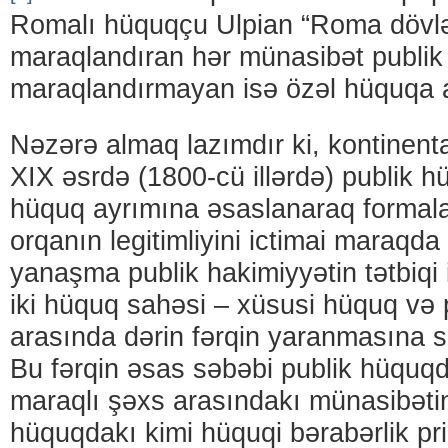
Romalı hüquqçu Ulpian “Roma dövlə
maraqlandıran hər münasibət publik
maraqlandırmayan isə özəl hüquqa ai
Nəzərə almaq lazımdır ki, kontinent
XIX əsrdə (1800-cü illərdə) publik 
hüquq ayrımına əsaslanaraq formalaş
orqanın legitimliyini ictimai maraqd
yanaşma publik hakimiyyətin tətbiqi 
iki hüquq sahəsi – xüsusi hüquq və 
arasında dərin fərqin yaranmasına 
Bu fərqin əsas səbəbi publik hüquqd
maraqlı şəxs arasındakı münasibəti
hüquqdakı kimi hüquqi bərabərlik pri