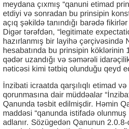
meydana çıxmış “qanuni etimad prins
etdiyi və sonradan bu prinsipin kons
açıq şəkildə tanındığı barədə fikirl
Digər tərəfdən, “legitimate expecta
hazırlanmış bir layihə çərçivəsində 
hesabatında bu prinsipin köklərinin 1
qədər uzandığı və səmərəli idarəçilik
nəticəsi kimi tətbiq olunduğu qeyd ed
İnzibati icraatda qarşılıqlı etimad v
qorunmasına dair müddəalar “İnzibat
Qanunda təsbit edilmişdir. Həmin Q
maddəsi “qanunda istifadə olunmuş 
adlanır. Sözügedən Qanunun 2.0.8-