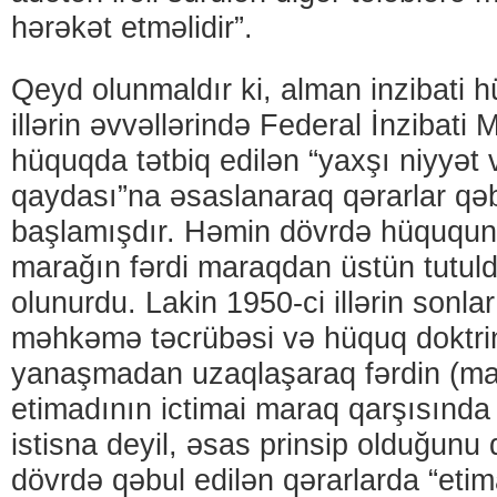
hərəkət etməlidir”.
Qeyd olunmaldır ki, alman inzibati 
illərin əvvəllərində Federal İnzibat
hüquqda tətbiq edilən “yaxşı niyyət 
qaydası”na əsaslanaraq qərarlar qə
başlamışdır. Həmin dövrdə hüququn t
marağın fərdi maraqdan üstün tutu
olunurdu. Lakin 1950-ci illərin sonl
məhkəmə təcrübəsi və hüquq doktri
yanaşmadan uzaqlaşaraq fərdin (mar
etimadının ictimai maraq qarşısınd
istisna deyil, əsas prinsip olduğunu 
dövrdə qəbul edilən qərarlarda “eti