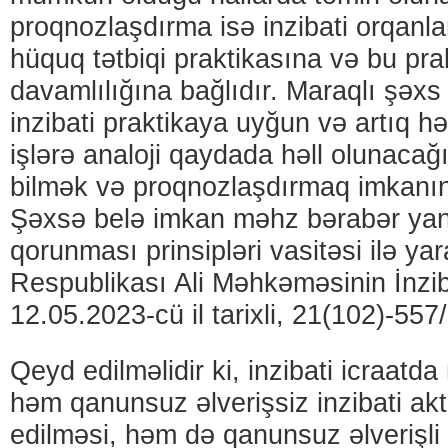
proqnozlaşdırma isə inzibati orqanlar
hüquq tətbiqi praktikasına və bu pra
davamlılığına bağlıdır. Maraqlı şəxs
inzibati praktikaya uyğun və artıq hə
işlərə analoji qaydada həll olunacağ
bilmək və proqnozlaşdırmaq imkanına
Şəxsə belə imkan məhz bərabər ya
qorunması prinsipləri vasitəsi ilə ya
Respublikası Ali Məhkəməsinin İnzib
12.05.2023-cü il tarixli, 21(102)-557
Qeyd edilməlidir ki, inzibati icraatda
həm qanunsuz əlverişsiz inzibati akt
edilməsi, həm də qanunsuz əlverişli i