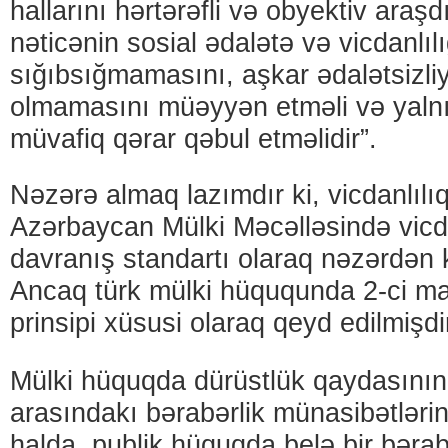
hallarını hərtərəfli və obyektiv araş
nəticənin sosial ədalətə və vicdanlıl
sığıbsığmamasını, aşkar ədalətsizli
olmamasını müəyyən etməli və yaln
müvafiq qərar qəbul etməlidir”.
Nəzərə almaq lazımdır ki, vicdanlılıq
Azərbaycan Mülki Məcəlləsində vicd
davranış standartı olaraq nəzərdən k
Ancaq türk mülki hüququnda 2-ci ma
prinsipi xüsusi olaraq qeyd edilmişdi
Mülki hüquqda dürüstlük qaydasının t
arasındakı bərabərlik münasibətləri
halda, publik hüquqda belə bir bəra