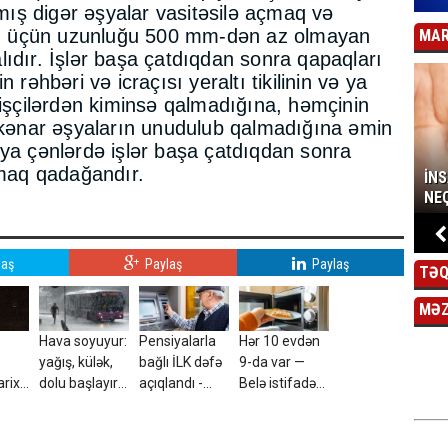
ış digər əşyalar vasitəsilə açmaq və
n üçün uzunluğu 500 mm-dən az olmayan
MAR
ıdır. İşlər başa çatdıqdan sonra qapaqları
 rəhbəri və icraçısı yeraltı tikilinin və ya
 işçilərdən kiminsə qalmadığına, həmçinin
r kənar əşyaların unudulub qalmadığına əmin
və ya çənlərdə işlər başa çatdıqdan sonra
amaq qadağandır.
İN
NEÇ
laş
Paylaş
Paylaş
TƏQ
MƏ
Hava soyuyur:
Pensiyalarla
Hər 10 evdən
yağış, külək,
bağlı İLK dəfə
9-da var —
arixə
dolu başlayır
açıqlandı -
Belə istifadə
– Tarix
Dəyişiklik
ediləndə ağır
açıqlandı
edilir?
xəstəlik
yarada bilər