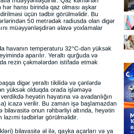
matla müəyyənləşdirilir. Qaz kəmərləri
in hər hansı birində qaz olması aşkar
dirilməsi üçün tədbir görülməlidir. Bu
rlərindən 50 metrədək radiusda olan digər
masını müəyyənləşdirən əlavə yoxlamalar
rda havanın temperaturu 32°C-dən yüksək
geyimində aparılır. Yeraltı qurğuda və
da rezin çəkmələrdən istifadə etmək
şqa digər yeraltı tikilidə və çənlərdə
ən yüksək olduqda orada işləməyə
verdikdə heyətin həyatına və avadanlığın
a) icazə verilir. Bu zaman işə başlamazdan
ə bilavasitə onun rəhbərliyi altında, heyətin
lazımi tədbirlər görülməlidir.
ləri) bilavasitə əl ilə, qayka açarları və ya