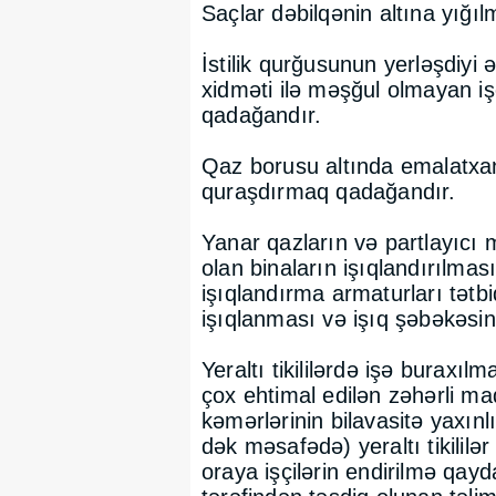
Saçlar dəbilqənin altına yığılm
İstilik qurğusunun yerləşdiyi 
xidməti ilə məşğul olmayan iş
qadağandır.
Qaz borusu altında emalatxana,
quraşdırmaq qadağandır.
Yanar qazların və partlayıcı 
olan binaların işıqlandırılma
işıqlandırma armaturları tətbi
işıqlanması və işıq şəbəkəsin
Yeraltı tikililərdə işə burax
çox ehtimal edilən zəhərli mad
kəmərlərinin bilavasitə yaxın
dək məsafədə) yeraltı tikilil
oraya işçilərin endirilmə qayda