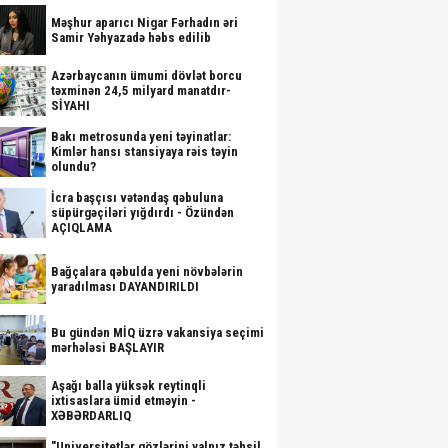
Məşhur aparıcı Nigar Fərhadın əri
Samir Yəhyazadə həbs edilib
Azərbaycanın ümumi dövlət borcu
təxminən 24,5 milyard manatdır-
SİYAHI
Bakı metrosunda yeni təyinatlar:
Kimlər hansı stansiyaya rəis təyin
olundu?
İcra başçısı vətəndaş qəbuluna
süpürgəçiləri yığdırdı - Özündən
AÇIQLAMA
Bağçalara qəbulda yeni növbələrin
yaradılması DAYANDIRILDI
Bu gündən MİQ üzrə vakansiya seçimi
mərhələsi BAŞLAYIR
Aşağı balla yüksək reytinqli
ixtisaslara ümid etməyin -
XƏBƏRDARLIQ
"Universitetlər gözlərini yalnız təhsil