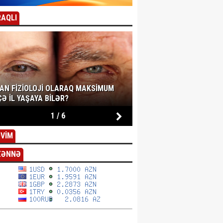
AQLI
SAN FIZIOLOJI OLARAQ MAKSIMUM
Ə IL YAŞAYA BILƏR?
1
/
6
VİM
ZƏNNƏ