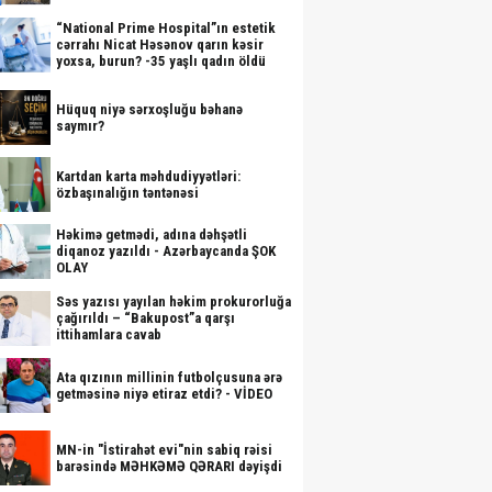
“National Prime Hospital”ın estetik
cərrahı Nicat Həsənov qarın kəsir
yoxsa, burun? -35 yaşlı qadın öldü
Hüquq niyə sərxoşluğu bəhanə
saymır?
Kartdan karta məhdudiyyətləri:
özbaşınalığın təntənəsi
Həkimə getmədi, adına dəhşətli
diqanoz yazıldı - Azərbaycanda ŞOK
OLAY
Səs yazısı yayılan həkim prokurorluğa
çağırıldı – “Bakupost”a qarşı
ittihamlara cavab
Ata qızının millinin futbolçusuna ərə
getməsinə niyə etiraz etdi? - VİDEO
MN-in "İstirahət evi"nin sabiq rəisi
barəsində MƏHKƏMƏ QƏRARI dəyişdi