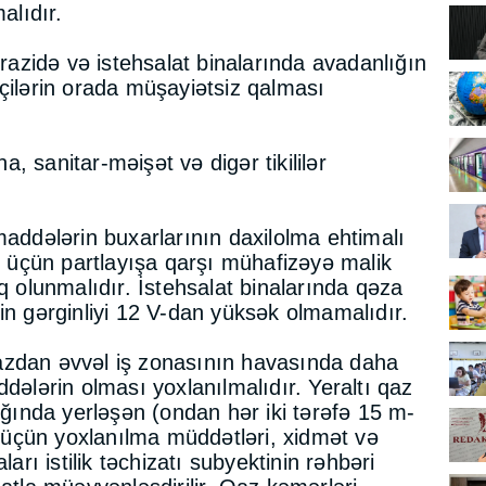
alıdır.
ərazidə və istehsalat binalarında avadanlığın
çilərin orada müşayiətsiz qalması
 sanitar-məişət və digər tikililər
maddələrin buxarlarının daxilolma ehtimalı
sı üçün partlayışa qarşı mühafizəyə malik
q olunmalıdır. İstehsalat binalarında qəza
in gərginliyi 12 V-dan yüksək olmamalıdır.
ılmazdan əvvəl iş zonasının havasında daha
dələrin olması yoxlanılmalıdır. Yeraltı qaz
lığında yerləşən (ondan hər iki tərəfə 15 m-
ər üçün yoxlanılma müddətləri, xidmət və
ları istilik təchizatı subyektinin rəhbəri