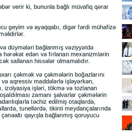
əbər verir ki, bununla bağlı müvafiq qərar
ucu geyim və ayaqqabı, digər fərdi mühafizə
məlidirlər.
 və düymələri bağlanmış vəziyyətdə
ə hərəkət edən və fırlanan mexanizmlərin
ləcək sallanan hissələr olmamalıdır.
uxarı çəkmək və çəkmələrin boğazlarını
 və aqressiv maddələrlə işləyərkən,
, izolyasiya işləri, tökmə və tozlanan
boşaldılması zamanı şalvarlar çəkmələrin
danlıqlarla təchiz edilmiş otaqlarda,
larda, tunellərdə, tikinti meydançalarında
t çənəaltı qayışla bağlanmış qoruyucu