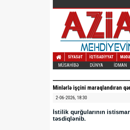
SİYASƏT
İQTİSADİYYAT
MƏDƏ
MÜSAHİBƏ
DÜNYA
İDMAN
Minlərlə işçini maraqlandıran qə
2-06-2026, 18:30
İstilik qurğularının istisma
təsdiqlənib.