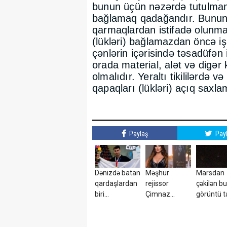
bunun üçün nəzərdə tutulmam
bağlamaq qadağandır. Bunu
qarmaqlardan istifadə olunmal
(lükləri) bağlamazdan öncə işin
çənlərin içərisində təsadüfən
orada material, alət və digə
olmalıdır. Yeraltı tikililərdə 
qapaqları (lükləri) açıq saxl
Paylaş
Pay
Dənizdə batan
Məşhur
Marsdan
qardaşlardan
rejissor
çəkilən bu
biri
Çimnaz
görüntü t
Azərbaycan
Sultanovanın
düşdü
çempionu
məzarından
imiş
video paylaşdı