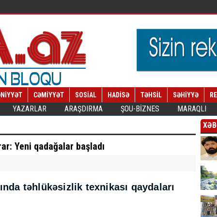
NİYYƏT
CƏMİYYƏT
SOSİAL
HADİSƏ
TƏHSİL
SƏHİYYƏ
R
YAZARLAR
ARAŞDIRMA
ŞOU-BİZNES
MARAQLI
XƏB
rar: Yeni qadağalar başladı
rında təhlükəsizlik texnikası qaydaları