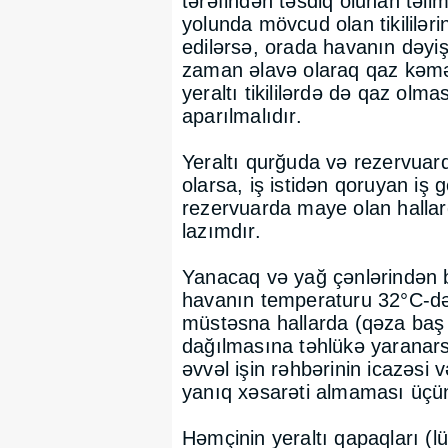
tərəfindən təsdiq olunan təli
yolunda mövcud olan tikililər
edilərsə, orada havanın dəyiş
zaman əlavə olaraq qaz kəmə
yeraltı tikililərdə də qaz ol
aparılmalıdır.
Yeraltı qurğuda və rezervua
olarsa, iş istidən qoruyan iş 
rezervuarda maye olan hallar
lazımdır.
Yanacaq və yağ çənlərindən ba
havanın temperaturu 32°C-d
müstəsna hallarda (qəza baş 
dağılmasına təhlükə yaranars
əvvəl işin rəhbərinin icazəsi v
yanıq xəsarəti almaması üçün 
Həmçinin yeraltı qapaqları (lük