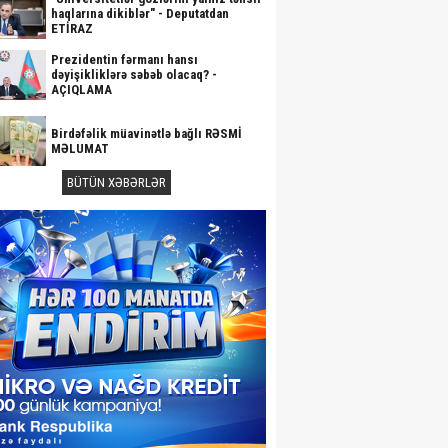
haqlarına dikiblər" - Deputatdan
ETİRAZ
Prezidentin fərmanı hansı
dəyişikliklərə səbəb olacaq? -
AÇIQLAMA
Birdəfəlik müavinətlə bağlı RƏSMİ
MƏLUMAT
BÜTÜN XƏBƏRLƏR