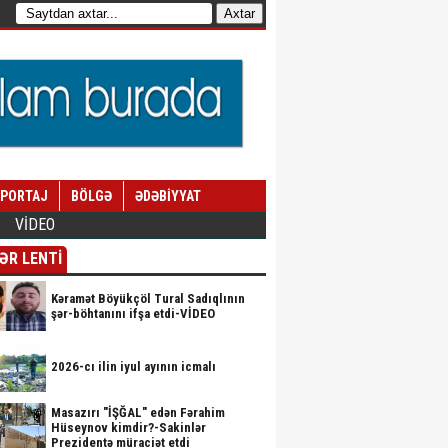
EPORTAJ
BÖLGƏ
ƏDƏBİYYAT
VİDEO
ƏR LENTİ
Kəramət Böyükçöl Tural Sadıqlının
şər-böhtanını ifşa etdi-VİDEO
2026-cı ilin iyul ayının icmalı
Masazırı "İŞĞAL" edən Fərahim
Hüseynov kimdir?-Sakinlər
Prezidentə müraciət etdi