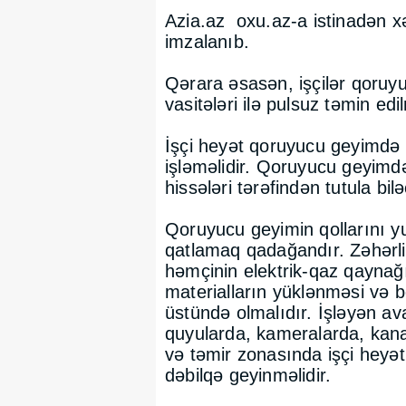
Azia.az
oxu.az-a istinadən x
imzalanıb.
Qərara əsasən, işçilər qoruy
vasitələri ilə pulsuz təmin edil
İşçi heyət qoruyucu geyimdə
işləməlidir. Qoruyucu geyimd
hissələri tərəfindən tutula bi
Qoruyucu geyimin qollarını y
qatlamaq qadağandır. Zəhərli
həmçinin elektrik-qaz qaynağı
materialların yüklənməsi və 
üstündə olmalıdır. İşləyən ava
quyularda, kameralarda, kanal
və təmir zonasında işçi heyə
dəbilqə geyinməlidir.