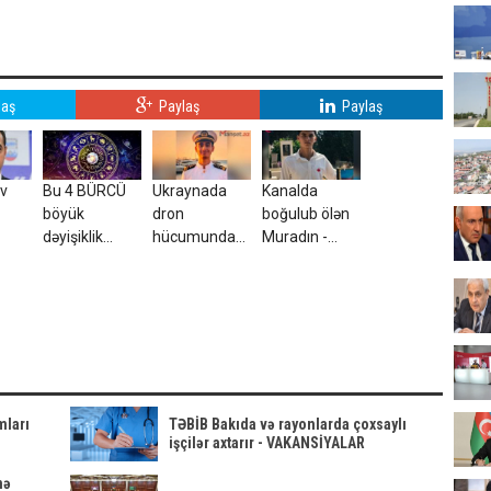
laş
Paylaş
Paylaş
ev
Bu 4 BÜRCÜ
Ukraynada
Kanalda
böyük
dron
boğulub ölən
dəyişiklik
hücumunda
Muradın -
İLDİ
gözləyir
yaralanan
Fotosu
azərbaycanlı
tələbə VƏFAT
ETDİ
mları
TƏBİB Bakıda və rayonlarda çoxsaylı
işçilər axtarır - VAKANSİYALAR
mə