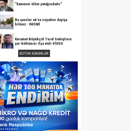
"Xamenei ölüm yatağındadır"
Bu şəxslər ad və soyadını dəyişə
bilməz - RƏSMİ
Kəramət Böyükçöl Tural Sadıqlının
şər-böhtanını ifşa etdi-VİDEO
BÜTÜN XƏBƏRLƏR