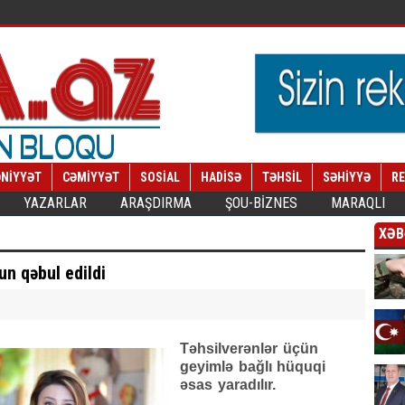
NİYYƏT
CƏMİYYƏT
SOSİAL
HADİSƏ
TƏHSİL
SƏHİYYƏ
R
YAZARLAR
ARAŞDIRMA
ŞOU-BİZNES
MARAQLI
XƏB
un qəbul edildi
Təhsilverənlər üçün
geyimlə bağlı hüquqi
əsas yaradılır.