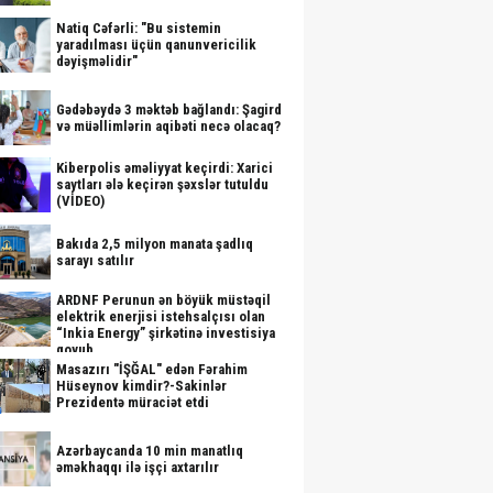
Natiq Cəfərli: "Bu sistemin
yaradılması üçün qanunvericilik
dəyişməlidir"
Gədəbəydə 3 məktəb bağlandı: Şagird
və müəllimlərin aqibəti necə olacaq?
Kiberpolis əməliyyat keçirdi: Xarici
saytları ələ keçirən şəxslər tutuldu
(VİDEO)
Bakıda 2,5 milyon manata şadlıq
sarayı satılır
ARDNF Perunun ən böyük müstəqil
elektrik enerjisi istehsalçısı olan
“Inkia Energy” şirkətinə investisiya
qoyub
Masazırı "İŞĞAL" edən Fərahim
Hüseynov kimdir?-Sakinlər
Prezidentə müraciət etdi
Azərbaycanda 10 min manatlıq
əməkhaqqı ilə işçi axtarılır