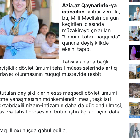
Azia.az Qaynarinfo-ya
istinadən
xəbər verir ki,
bu, Milli Məclisin bu gün
keçirilən iclasında
müzakirəyə çıxarılan
"Ümumi təhsil haqqında”
qanuna dəyişiklikdə
əksini tapıb.
Təhsilalanlarla bağlı
yişiklik dövlət ümumi təhsil müəssisələrində artıq
riayət olunmasının hüquqi müstəvidə təsbit
 tutulan dəyişikliklərin əsas məqsədi dövlət ümumi
etmə yanaşmasının möhkəmləndirilməsi, təşkilati
əktəbdaxili nizam-intizamın daha da gücləndirilməsi,
sı və təhsil prosesinin bütün iştirakçıları üçün daha
aq III oxunuşda qəbul edilib.