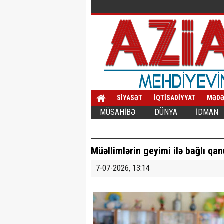
SİYASƏT
İQTİSADİYYAT
MƏDƏ
MÜSAHİBƏ
DÜNYA
İDMAN
Müəllimlərin geyimi ilə bağlı qan
7-07-2026, 13:14