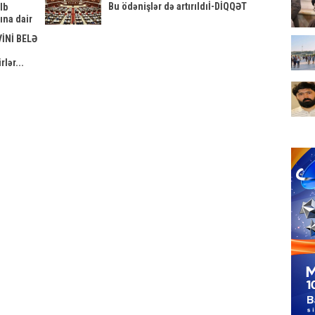
Bu ödənişlər də artırıldıİ-DİQQƏT
lb
ına dair
VİNİ BELƏ
lər...