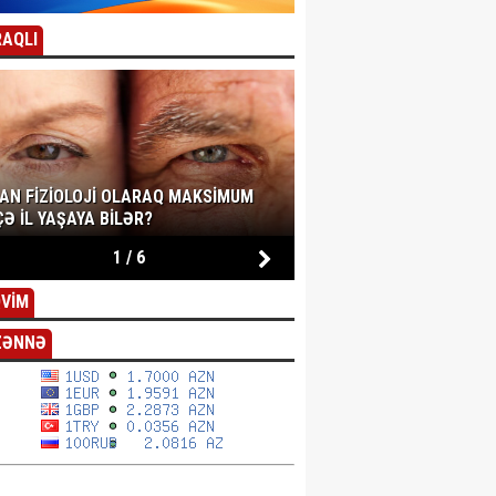
AQLI
SAN FIZIOLOJI OLARAQ MAKSIMUM
Ə IL YAŞAYA BILƏR?
1
/
6
VİM
ZƏNNƏ