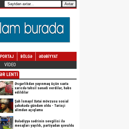
EPORTAJ
BÖLGƏ
ƏDƏBİYYAT
VİDEO
ƏR LENTİ
Əsgərlikdən yayınmaq üçün saxta
xaricdə təhsil sənədi verdilər, həbs
edildilər
Şah İsmayıl Xətai mövzusu sosial
şəbəkədə gündəm oldu - Tarixçi
alimdən açıqlama
Bələdiyyə sədrinin sevgilisi ilə
mesajları yayıldı, partiyadan qovuldu