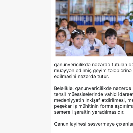
qanunvericilikdə nəzərdə tutulan də
müəyyən edilmiş geyim tələblərinə 
edilməsini nəzərdə tutur.
Beləliklə, qanunvericilikdə nəzərdə
təhsil müəssisələrində vahid idarə
mədəniyyətin inkişaf etdirilməsi, m
peşəkar iş mühitinin formalaşdırılma
səmərəli şəraitin yaradılmasıdır.
Qanun layihəsi səsverməyə çıxarılar