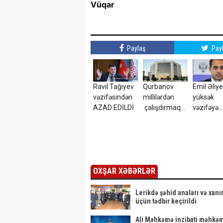
Vüqar
Paylaş
Pay
Ravil Tağıyev
Qurbanov
Emil Əliy
vəzifəsindən
millilərdən
yüksək
AZAD EDİLDİ
çalışdırmaq
vəzifəyə
istəyir - AFFA-
TƏYİN ED
ya sənəd verdi
OXŞAR XƏBƏRLƏR
Lerikdə şəhid anaları və xanı
üçün tədbir keçirildi
Ali Məhkəmə inzibati məhkə