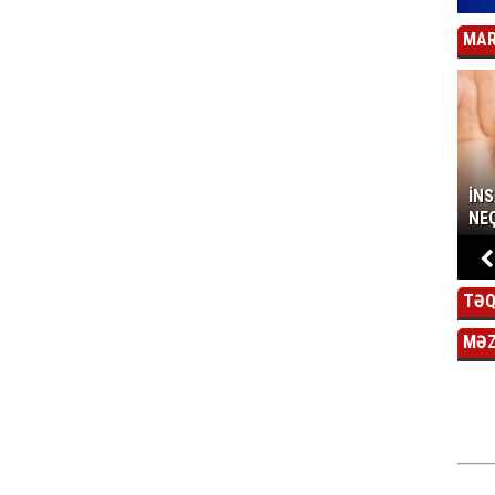
MAR
İN
NEÇ
TƏQ
MƏ