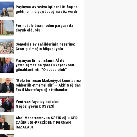
Paşinyan Avrasiya İqtisadi İttifaqına
getdi, amma qayıdacağına söz verdi
Fermada bibisini odun parçası ilə
döyüb öldürdü
Sənədsiz ev sahiblərinin nəzərinə:
Çıxarış almağın hüquqi yolu
Paşinyan Ermənistanın Aİ ilə
yaxınlaşmasına görə Lukaşenkonu
günahlandırdı: “O səbəb olub”
"Belə bir insan Mədəniyyət komitəsinə
rəhbərlik etməməlidir" – Akif Nağıdan
Fazil Mustafaya ağır ittihamlar
Yeni vəzifəyə təyinat alan
Nağdəliyevin DOSYESİ
Abel Məhərrəmovun SƏFİR oğlu GERİ
ÇAĞIRILDI-PREZİDENT FƏRMAN
İMZALADI