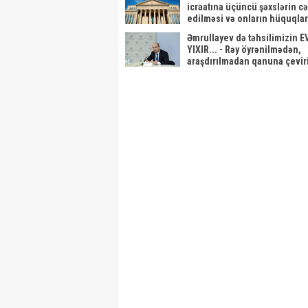
icraatına üçüncü şəxslərin cə
edilməsi və onların hüquqlar
qərardad qəbul etdi
Əmrullayev də təhsilimizin E
YIXIR... - Rəy öyrənilmədən,
araşdırılmadan qanuna çevirir