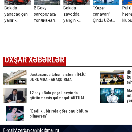
Bakıda
В Баку
Bakıda
“Xəzər
Pul 
yanacaq çəni
загорелась
zavodda
canavarı”
həsrə
yanır -
топливная
yanğın -
Çində ÜZƏ
klub
FOTO+VİDEO
цистерна -
VİDEO
ÇIXDI - ABŞ
Şeyd
ВИДЕО
kəşfiyyatı
verə
ŞOKDA
OXŞAR XƏBƏRLƏR
İl
Daşkəsəndə təhsil sistemi İFLİC
Rus
DURUMDA - ARAŞDIRMA
rəh
Mə
12 saylı Bakı peşə liseyində
int
görünməmiş qalmaqal-AKTUAL
ye
“Dedi ki, bir rola görə onu öldürə
bilmərəm”
E-mail:Azerbaycaninfo@mail.ru