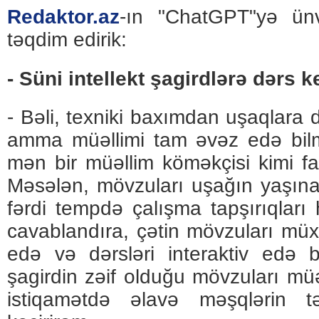
Redaktor.az
-ın "ChatGPT"yə ünva
təqdim edirik:
- Süni intellekt şagirdlərə dərs k
- Bəli, texniki baxımdan uşaqlara 
amma müəllimi tam əvəz edə bi
mən bir müəllim köməkçisi kimi fa
Məsələn, mövzuları uşağın yaşın
fərdi tempdə çalışma tapşırıqları h
cavablandıra, çətin mövzuları müxtə
edə və dərsləri interaktiv edə 
şagirdin zəif olduğu mövzuları m
istiqamətdə əlavə məşqlərin tə