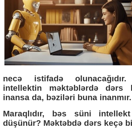
necə istifadə olunacağıdır.
intellektin məktəblərdə dərs 
inansa da, bəziləri buna inanmır.
Maraqlıdır, bəs süni intell
düşünür? Məktəbdə dərs keçə bi