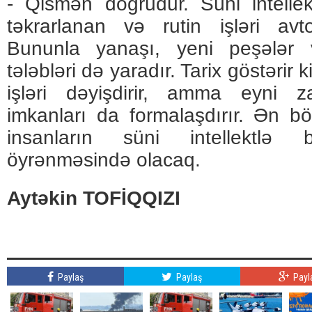
- Qismən doğrudur. Süni intelle
təkrarlanan və rutin işləri avto
Bununla yanaşı, yeni peşələr 
tələbləri də yaradır. Tarix göstərir 
işləri dəyişdirir, amma eyni 
imkanları da formalaşdırır. Ən bö
insanların süni intellektlə b
öyrənməsində olacaq.
Aytəkin TOFİQQIZI
Paylaş
Paylaş
Payl