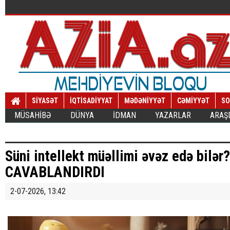
SİYASƏT
İQTİSADİYYAT
MƏDƏNİYYƏT
CƏMİYYƏT
SO
MÜSAHİBƏ
DÜNYA
İDMAN
YAZARLAR
ARAŞ
Süni intellekt müəllimi əvəz edə bilər
CAVABLANDIRDI
2-07-2026, 13:42