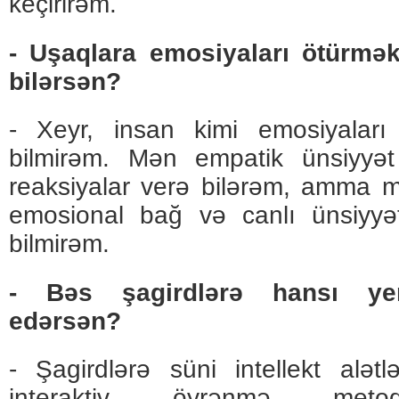
keçirirəm.
- Uşaqlara emosiyaları ötürmək
bilərsən?
- Xeyr, insan kimi emosiyaları
bilmirəm. Mən empatik ünsiyyə
reaksiyalar verə bilərəm, amma mü
emosional bağ və canlı ünsiyy
bilmirəm.
- Bəs şagirdlərə hansı yeni
edərsən?
- Şagirdlərə süni intellekt alətlə
interaktiv öyrənmə metodl