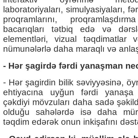
laboratoriyaları, simulyasiyaları, fər
proqramlarını, proqramlaşdı
bacarıqları tətbiq edə və dərsl
elementləri, vizual təqdimatlar
nümunələrlə daha maraqlı və anlaş
- Hər şagirdə fərdi yanaşman ne
- Hər şagirdin bilik səviyyəsinə, 
ehtiyacına uyğun fərdi yanaşa b
çəkdiyi mövzuları daha sadə şəkil
olduğu sahələrdə isə daha mürə
təqdim edərək onun inkişafını dəst