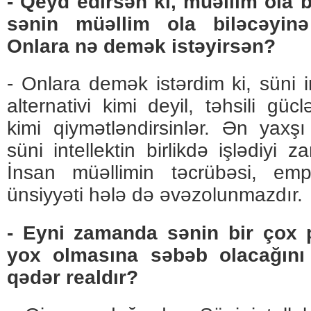
- Qeyd edirsən ki, müəllim ola
sənin müəllim ola biləcəyinə
Onlara nə demək istəyirsən?
- Onlara demək istərdim ki, süni in
alternativi kimi deyil, təhsili güc
kimi qiymətləndirsinlər. Ən yaxşı
süni intellektin birlikdə işlədiyi 
İnsan müəllimin təcrübəsi, emp
ünsiyyəti hələ də əvəzolunmazdır.
- Eyni zamanda sənin bir çox 
yox olmasına səbəb olacağını 
qədər realdır?