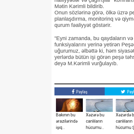
nailiyyətlər və çağırışlar” konfra
Mətin Kərimli bildirib.
Onun sözlərinə görə, ölkə üzrə p
planlaşdırma, monitorinq və qiym
qurum fəaliyyət göstərir.
"Eyni zamanda, bu qaydaların və s
funksiyalarını yerinə yetirən Peş
uğurumuz, əlbəttə ki, həm siyas
yerlərdə bütün işi görən peşə təhsi
deyə M.Kərimli vurğulayıb.
Paylaş
Pay
Bakının bu
Xəzərə bu
Xəzərdə 
ərazilərində
canlıların
canlıların
işıq
hücumu
hücumu 
olmayacaq
başlayıb? –
yaratdı -