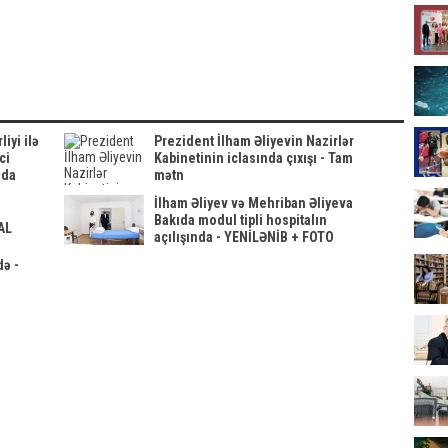
aVİDEO
səhv təqdim
MƏHKƏMƏ
səhv təqdim
edildi - FOTO
QƏRARI
edildi - FOTO
dəyişdi
iyi ilə
Prezident İlham Əliyevin Nazirlər
ci
Kabinetinin iclasında çıxışı - Tam
ıda
mətn
iclası
İlham Əliyev və Mehriban Əliyeva
Bakıda modul tipli hospitalın
AL
açılışında - YENİLƏNİB + FOTO
də -