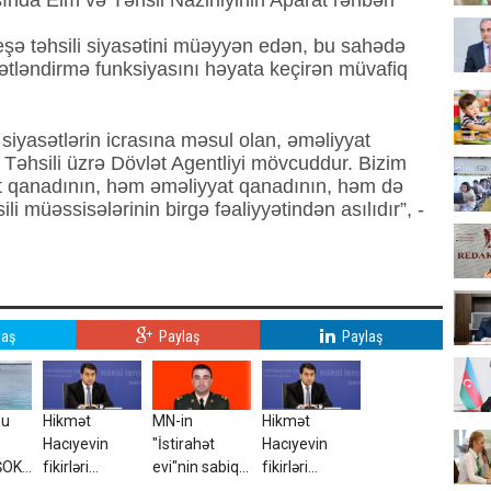
nsında Elm və Təhsil Nazirliyinin Aparat rəhbəri
eşə təhsili siyasətini müəyyən edən, bu sahədə
ətləndirmə funksiyasını həyata keçirən müvafiq
iyasətlərin icrasına məsul olan, əməliyyat
ə Təhsili üzrə Dövlət Agentliyi mövcuddur.
Bizim
ət qanadının, həm əməliyyat qanadının, həm də
li müəssisələrinin birgə fəaliyyətindən asılıdır”, -
laş
Paylaş
Paylaş
bu
Hikmət
MN-in
Hikmət
Hacıyevin
"İstirahət
Hacıyevin
ŞOK
fikirləri
evi"nin sabiq
fikirləri
Türkiyədə
rəisi barəsində
Türkiyədə