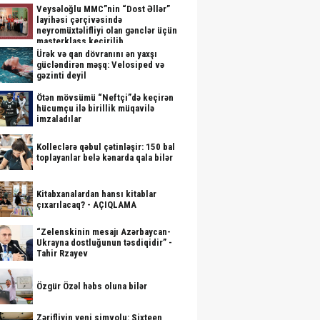
Veysəloğlu MMC”nin “Dost Əllər”
layihəsi çərçivəsində
neyromüxtəlifliyi olan gənclər üçün
masterklass keçirilib
Ürək və qan dövranını ən yaxşı
gücləndirən məşq: Velosiped və
gəzinti deyil
Ötən mövsümü “Neftçi”də keçirən
hücumçu ilə birillik müqavilə
imzaladılar
Kolleclərə qəbul çətinləşir: 150 bal
toplayanlar belə kənarda qala bilər
Kitabxanalardan hansı kitablar
çıxarılacaq? - AÇIQLAMA
“Zelenskinin mesajı Azərbaycan-
Ukrayna dostluğunun təsdiqidir” -
Tahir Rzayev
Özgür Özəl həbs oluna bilər
Zərifliyin yeni simvolu: Sixteen