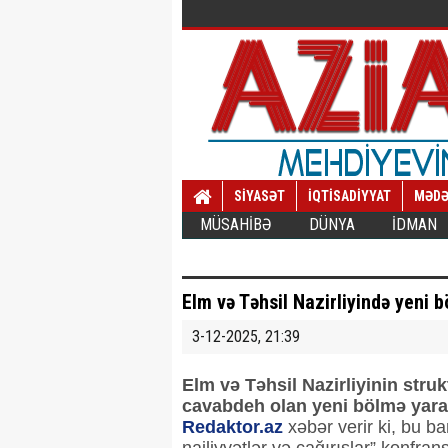
SİYASƏT
İQTİSADİYYAT
MƏDƏ
MÜSAHİBƏ
DÜNYA
İDMAN
Elm və Təhsil Nazirliyində yeni
3-12-2025, 21:39
Elm və Təhsil Nazirliyinin struk
cavabdeh olan yeni bölmə yarad
Redaktor.az
xəbər verir ki, bu ba