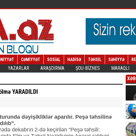
NİYYƏT
CƏMİYYƏT
SOSİAL
HADİSƏ
TƏHSİL
SƏHİYYƏ
R
YAZARLAR
ARAŞDIRMA
ŞOU-BİZNES
MARAQLI
XƏB
 bölmə YARADILDI
turunda dəyişikliklər aparılır. Peşə təhsilinə
ılıb”.
rədə dekabrın 2-də keçirilən “Peşə təhsili: