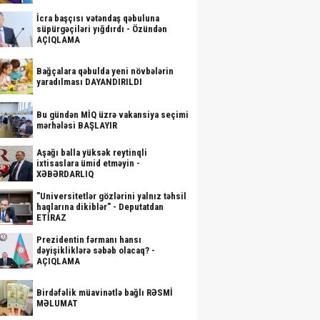
İcra başçısı vətəndaş qəbuluna
süpürgəçiləri yığdırdı - Özündən
AÇIQLAMA
Bağçalara qəbulda yeni növbələrin
yaradılması DAYANDIRILDI
Bu gündən MİQ üzrə vakansiya seçimi
mərhələsi BAŞLAYIR
Aşağı balla yüksək reytinqli
ixtisaslara ümid etməyin -
XƏBƏRDARLIQ
"Universitetlər gözlərini yalnız təhsil
haqlarına dikiblər" - Deputatdan
ETİRAZ
Prezidentin fərmanı hansı
dəyişikliklərə səbəb olacaq? -
AÇIQLAMA
Birdəfəlik müavinətlə bağlı RƏSMİ
MƏLUMAT