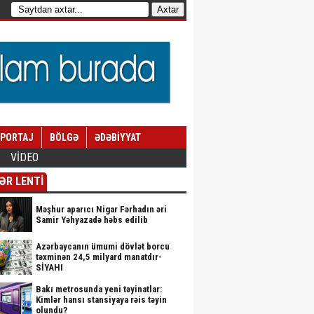
EPORTAJ
BÖLGƏ
ƏDƏBİYYAT
VİDEO
ƏR LENTİ
Məşhur aparıcı Nigar Fərhadın əri
Samir Yəhyazadə həbs edilib
Azərbaycanın ümumi dövlət borcu
təxminən 24,5 milyard manatdır-
SİYAHI
Bakı metrosunda yeni təyinatlar:
Kimlər hansı stansiyaya rəis təyin
olundu?