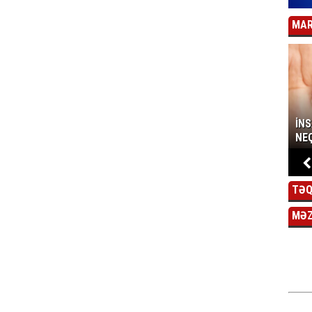
MAR
İN
NEÇ
TƏQ
MƏ