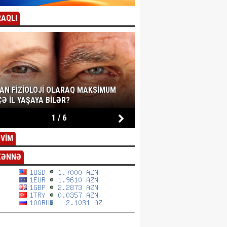
AQLI
SAN FIZIOLOJI OLARAQ MAKSIMUM
Ə IL YAŞAYA BILƏR?
1
/
6
VİM
ZƏNNƏ