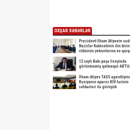
Görüntülər
Açıqlam
narahatlıq
yaratdı /
FOTO
OXŞAR XƏBƏRLƏR
Prezident İlham Əliyevin sədrl
Nazirlər Kabinetinin ilin birin
rübünün yekunlarına və qarş
duran vəzifələrə həsr olunan 
keçirilib
12 saylı Bakı peşə liseyində
görünməmiş qalmaqal-AKTU
İlham Əliyev TASS agentliyin
Rusiyanın aparıcı KİV-lərinin
rəhbərləri ilə görüşüb