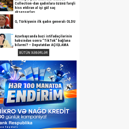
Collection-dan qadınlara özünü fərqli
hiss etdirən əl işi gül saç
aksesuarları
O, Türkiyənin ilk qadın generalı OLDU
Azərbaycanda bəzi istifadəçilərinin
həbsindən sonra “TikTok” bağlana
bilərmi? – Deputatdan AÇIQLAMA
BÜTÜN XƏBƏRLƏR