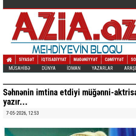
SİYASƏT
İQTİSADİYYAT
MƏDƏNİYYƏT
CƏMİYYƏT
SO
MÜSAHİBƏ
DÜNYA
İDMAN
YAZARLAR
ARAŞ
Səhnənin imtina etdiyi müğənni-aktris
yazır...
7-05-2026, 12:53