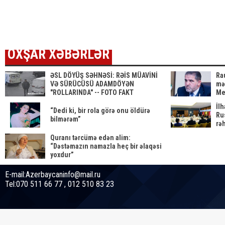
ya sənəd verdi
azər
tələ
ETDİ
OXŞAR XƏBƏRLƏR
ƏSL DÖYÜŞ SƏHNƏSİ: RƏİS MÜAVİNİ
Rau
VƏ SÜRÜCÜSÜ ADAMDÖYƏN
mə
"ROLLARINDA" -- FOTO FAKT
Me
İl
“Dedi ki, bir rola görə onu öldürə
Rus
bilmərəm”
rəh
Quranı tərcümə edən alim:
“Dəstəmazın namazla heç bir əlaqəsi
yoxdur”
E-mail:Azerbaycaninfo@mail.ru
Tel:070 511 66 77 , 012 510 83 23