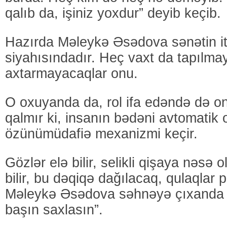
qalıb da, işiniz yoxdur” deyib keçib.
Hazırda Məleykə Əsədova sənətin it
siyahısındadır. Heç vaxt da tapılm
axtarmayacaqlar onu.
O oxuyanda da, rol ifa edəndə də o
qalmır ki, insanın bədəni avtomatik 
özünümüdafiə mexanizmi keçir.
Gözlər elə bilir, selikli qişaya nəsə 
bilir, bu dəqiqə dağılacaq, qulaqlar
Məleykə Əsədova səhnəyə çıxanda de
başın saxlasın”.