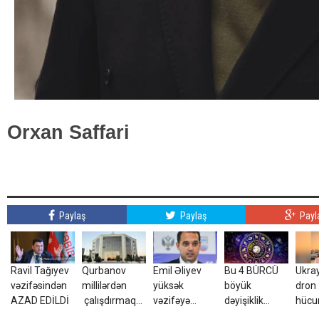
Orxan Saffari
Paylaş
Paylaş
Payl
Ravil Tağıyev
Qurbanov
Emil Əliyev
Bu 4 BÜRCÜ
Ukra
vəzifəsindən
millilərdən
yüksək
böyük
dron
AZAD EDİLDİ
çalışdırmaq
vəzifəyə
dəyişiklik
hüc
istəyir - AFFA-
TƏYİN EDİLDİ
gözləyir
yara