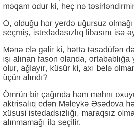
məqam odur ki, heç nə təsirləndirmir
O, olduğu hər yerdə uğursuz olmağ
seçmiş, istedadasızlıq libasını isə ə
Mənə elə gəlir ki, hətta təsadüfən d
işi alınan fason olanda, ortabablığa
olur, ağlayır, küsür ki, axı belə olm
üçün alındı?
Ömrün bir çağında həm mahnı oxuy
aktrisalıq edən Məleykə Əsədova hə
xüsusi istedadsızlığı, maraqsız olma
alınmamağı ilə seçilir.