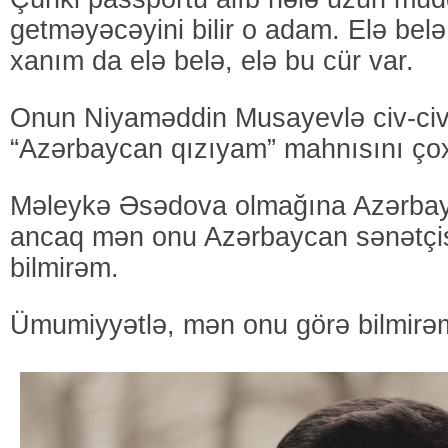
getməyəcəyini bilir o adam. Elə belə
xanım da elə belə, elə bu cür var.
Onun Niyaməddin Musayevlə civ-civ
“Azərbaycan qızıyam” mahnısını ço
Məleykə Əsədova olmağına Azərbayc
ancaq mən onu Azərbaycan sənətçis
bilmirəm.
Ümumiyyətlə, mən onu görə bilmirə