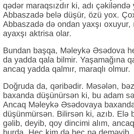
qədər maraqsızdır ki, adı çəkilənd
Abbaszadə belə düşür, özü yox. Ço
Abbaszadə də ondan yaxşı oxuyur, r
ayaxşı aktrisa olar.
Bundan başqa, Məleykə Əsədova he
da yadda qala bilmir. Yaşamağına q
ancaq yadda qalmır, maraqlı olmur.
Doğruda da, qəribədir. Məsələn, bə
baxanda düşünürsən ki, bu adam sə
Ancaq Məleykə Əsədovaya baxanda
düşünmürsən. Bilirsən ki, azıb. Elə 
gəlib, deyib, qoy dincimi alım, anca
burda. Heç kim də heç nə deməyib. 