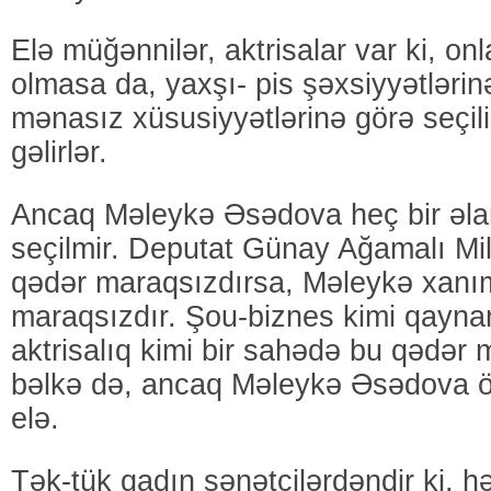
Elə müğənnilər, aktrisalar var ki, on
olmasa da, yaxşı- pis şəxsiyyətlərin
mənasız xüsusiyyətlərinə görə seçil
gəlirlər.
Ancaq Məleykə Əsədova heç bir əla
seçilmir. Deputat Günay Ağamalı Mil
qədər maraqsızdırsa, Məleykə xanı
maraqsızdır. Şou-biznes kimi qayna
aktrisalıq kimi bir sahədə bu qədər
bəlkə də, ancaq Məleykə Əsədova ö
elə.
Tək-tük qadın sənətçilərdəndir ki, 