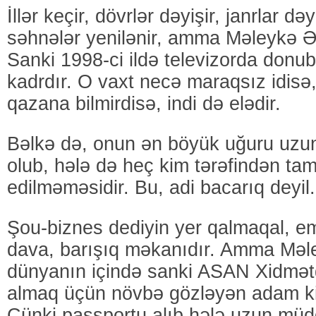
İllər keçir, dövrlər dəyişir, janrlar dəy
səhnələr yenilənir, amma Məleykə Ə
Sanki 1998-ci ildə televizorda donub
kadrdır. O vaxt necə maraqsız idisə
qazana bilmirdisə, indi də elədir.
Bəlkə də, onun ən böyük uğuru uzun 
olub, hələ də heç kim tərəfindən ta
edilməməsidir. Bu, adi bacarıq deyil.
Şou-biznes dediyin yer qalmaqal, em
dava, barışıq məkanıdır. Amma Mə
dünyanın içində sanki ASAN Xidmətd
almaq üçün növbə gözləyən adam ki
Çünki passportu alıb hələ uzun müd