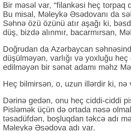
Bir məsəl var, “filankəsi heç torpaq 
Bu misal, Məleykə Əsədovanı da səh
Səhnə özü özünü atır aşağı ki, bəsd
düş, bizdə alınmır, bacarmırsan, Mə
Doğrudan da Azərbaycan səhnəsin
düşülməyən, varlığı və yoxluğu heç 
edilməyən bir sənət adamı məhz Mə
Heç bilmirsən, o, uzun illərdir ki, n
Dərinə gedən, onu heç ciddi-ciddi p
Pisləmək üçün də ortada nəsə olmal
təsadüfdən, boşluqdan təkcə adı mə
Məleykə Əsədova adı var.