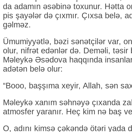
da adamın əsəbinə toxunur. Hətta o
pis şayələr də çıxmır. Çıxsa belə, 
gəlməz.
Ümumiyyətlə, bəzi sənətçilər var, on
olur, nifrət edənlər də. Deməli, təsi
Məleykə Əsədova haqqında insanlar
adətən belə olur:
“Booo, başşıma xeyir, Allah, sən sax
Məleykə xanım səhnəyə çıxanda zald
atmosfer yaranır. Heç kim nə baş ver
O, adını kimsə çəkəndə ötəri yada 