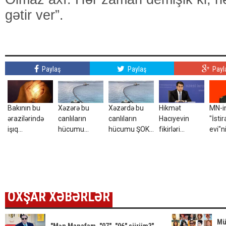
gətir ver”.
Paylaş
Paylaş
Payl
Bakının bu
Xəzərə bu
Xəzərdə bu
Hikmət
MN-i
ərazilərində
canlıların
canlıların
Hacıyevin
"İsti
işıq
hücumu
hücumu ŞOK
fikirləri
evi"n
olmayacaq
başlayıb? –
yaratdı -
Türkiyədə
rəisi
Görüntülər
AçıqlamaVİDEO
səhv təqdim
MƏH
narahatlıq
edildi - FOTO
QƏR
yaratdı /
dəyiş
FOTO
OXŞAR XƏBƏRLƏR
Mü