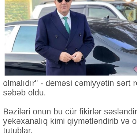
olmalıdır" - deməsi cəmiyyətin sərt 
səbəb oldu.
Bəziləri onun bu cür fikirlər səsləndi
yekəxanalıq kimi qiymətləndirib və 
tutublar.