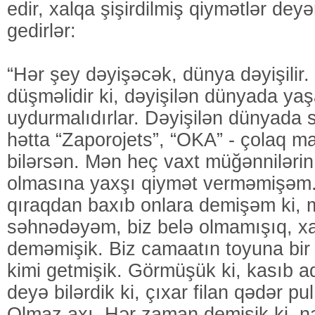
edir, xalqa şişirdilmiş qiymətlər deyə
gedirlər:
“Hər şey dəyişəcək, dünya dəyişilir
düşməlidir ki, dəyişilən dünyada yaş
uydurmalıdırlar. Dəyişilən dünyada s
hətta “Zaporojets”, “OKA” - çolaq m
bilərsən. Mən heç vaxt müğənniləri
olmasına yaxşı qiymət verməmişəm
qıraqdan baxıb onlara demişəm ki, mə
səhnədəyəm, biz belə olmamışıq, xa
deməmişik. Biz camaatın toyuna bir
kimi getmişik. Görmüşük ki, kasıb 
deyə bilərdik ki, çıxar filan qədər p
Olmaz axı. Hər zaman demişik ki, n