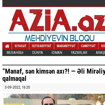
SİYASƏT
İQTİSADİYYAT
MƏDƏNİYYƏT
CƏMİYYƏT
SO
MÜSAHİBƏ
DÜNYA
İDMAN
YAZARLAR
ARAŞ
“Manaf, sən kimsən axı?! — Əli Mirəli
qalmaqal
3-09-2022, 16:20