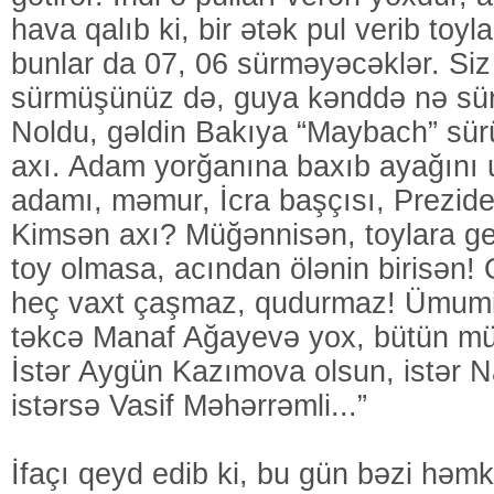
hava qalıb ki, bir ətək pul verib toyl
bunlar da 07, 06 sürməyəcəklər. Siz
sürmüşünüz də, guya kənddə nə sü
Noldu, gəldin Bakıya “Maybach” sür
axı. Adam yorğanına baxıb ayağını 
adamı, məmur, İcra başçısı, Prezide
Kimsən axı? Müğənnisən, toylara g
toy olmasa, acından ölənin birisən
heç vaxt çaşmaz, qudurmaz! Ümumi
təkcə Manaf Ağayevə yox, bütün müğ
İstər Aygün Kazımova olsun, istər N
istərsə Vasif Məhərrəmli...”
İfaçı qeyd edib ki, bu gün bəzi həmk