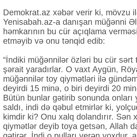
Demokrat.az xəbər verir ki, mövzu il
Yenisabah.az-a danışan müğənni Əli
həmkarının bu cür açıqlama verməs
etməyib və onu tənqid edib:
“İndiki müğənnilər özləri bu cür sər
şərait yaradırlar. O vaxt Aygün, Rö
müğənnilər toy qiymətləri ilə gündəmə 
deyirdi 15 minə, o biri deyirdi 20 mi
Bütün bunlar gətirib sonunda onları
saldı, indi də qəbul etmirlər ki, yolç
kimdir ki? Onu xalq dolandırır. Sən x
qiymətlər deyib toya getsən, Allah 
gətirər. İndi o pulları verən yoxdur