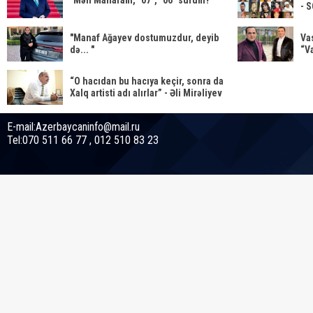
"Mən Manafam, "07", "06" sürüm?"
- 
"Manaf Ağayev dostumuzdur, deyib
Va
də... "
“Va
“O hacıdan bu hacıya keçir, sonra da
Xalq artisti adı alırlar” - Əli Mirəliyev
E-mail:Azerbaycaninfo@mail.ru
Tel:070 511 66 77 , 012 510 83 23