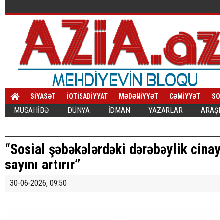
SİYASƏT
İQTİSADİYYAT
MƏDƏNİYYƏT
CƏMİYYƏT
SO
MÜSAHİBƏ
DÜNYA
İDMAN
YAZARLAR
ARAŞ
“Sosial şəbəkələrdəki dərəbəylik cinay
sayını artırır”
30-06-2026, 09:50