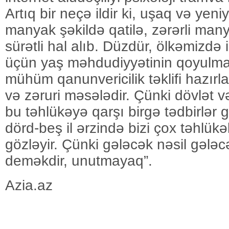
Artıq bir neçə ildir ki, uşaq və yeni
manyak şəkildə qatilə, zərərli man
sürətli hal alıb. Düzdür, ölkəmizdə i
üçün yaş məhdudiyyətinin qoyulma
mühüm qanunvericilik təklifi hazırla
və zəruri məsələdir. Çünki dövlət 
bu təhlükəyə qarşı birgə tədbirlər
dörd-beş il ərzində bizi çox təhlükəl
gözləyir. Çünki gələcək nəsil gələ
deməkdir, unutmayaq”.
Azia.az