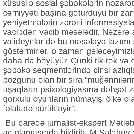
xüsusilə sosial şəbəkələrin nəzarət
cəmiyyəti başına götürdüyü bir z
yeniyetmələrin zərərli informasiya
vacibdən vacib məsələdir. Nəzərə a
valideynlər də bu məsələyə lazımı 
göstərmirlər, o zaman gələcəyimizl
daha da böyüyür. Çünki tik-tok və d
şəbəkə seqmentlərində cinsi azlıql
pozğunu olan bir sıra “müğənniləri
uşaqların psixologiyasına dəhşət 
qorxulu oyunların nümayişi ölkə ola
fəlakətə sürükləyir”.
Bu barədə jurnalist-ekspert Mətlə
açıqlamasında bildirib. M.Salahov 