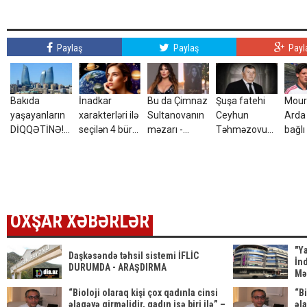
Paylaş
Paylaş
Payl
Bakıda
İnadkar
Bu da Çimnaz
Şuşa fatehi
Mour
yaşayanların
xarakterləri ilə
Sultanovanın
Ceyhun
Arda 
DİQQƏTİNƏ!7
seçilən 4 bürc:
məzarı -
Təhməzovun
bağlı
avqust 2026-
Onları
VİDEO
atası
qərar
cı il saat
fikrindən
dünyasını
00:00-dan
döndərmək
dəyişdi
etibarən...
çətindir
OXŞAR XƏBƏRLƏR
"Y
Daşkəsəndə təhsil sistemi İFLİC
İnd
DURUMDA - ARAŞDIRMA
Mər
oby
“Bioloji olaraq kişi çox qadınla cinsi
“Bi
baş
əlaqəyə girməlidir, qadın isə biri ilə” –
əla