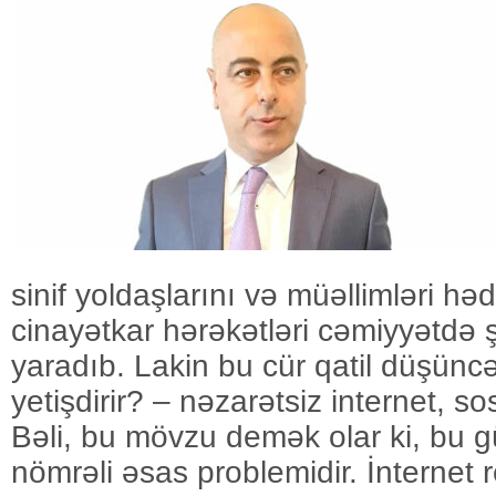
sinif yoldaşlarını və müəllimləri hə
cinayətkar hərəkətləri cəmiyyətdə ş
yaradıb. Lakin bu cür qatil düşüncə
yetişdirir? – nəzarətsiz internet, so
Bəli, bu mövzu demək olar ki, bu g
nömrəli əsas problemidir. İnternet r