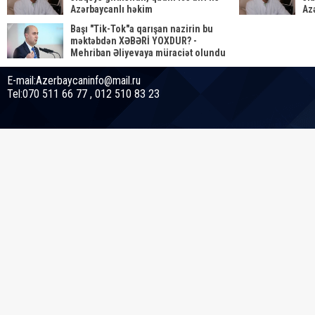
Azərbaycanlı həkim
Az
Başı "Tik-Tok"a qarışan nazirin bu
məktəbdən XƏBƏRİ YOXDUR? -
Mehriban Əliyevaya müraciət olundu
E-mail:Azerbaycaninfo@mail.ru
Tel:070 511 66 77 , 012 510 83 23