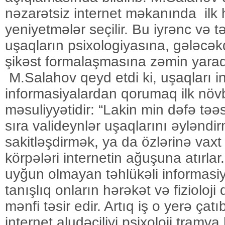
nəzarətsiz internet məkanında ilk
yeniyetmələr seçilir. Bu iyrənc və t
uşaqların psixologiyasına, gələcək
şikəst formalaşmasına zəmin yarad
M.Salahov qeyd etdi ki, uşaqları in
informasiyalardan qorumaq ilk növ
məsuliyyətidir: “Lakin min dəfə təəsü
sıra valideynlər uşaqlarını əyləndi
sakitləşdirmək, ya da özlərinə vax
körpələri internetin ağuşuna atırla
uyğun olmayan təhlükəli informasiy
tanışlıq onların hərəkət və fizioloj
mənfi təsir edir. Artıq iş o yerə çatı
internet aludəçiliyi psixoloji tramva 