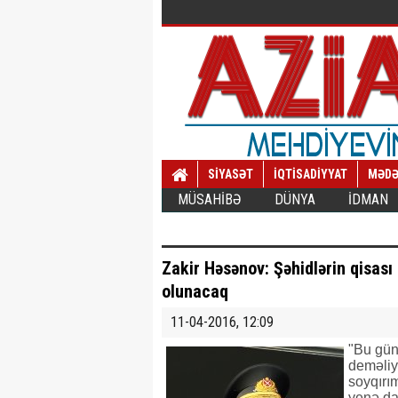
SİYASƏT
İQTİSADİYYAT
MƏDƏ
MÜSAHİBƏ
DÜNYA
İDMAN
Zakir Həsənov: Şəhidlərin qisası
olunacaq
11-04-2016, 12:09
"Bu gün
deməliyi
soyqırım
yenə da