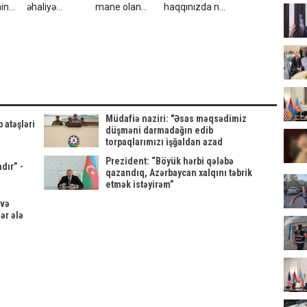
in
əhaliyə
mane olan
haqqınızda nə
imiş?
xəbərdarlıq
bürclər
deyir? – 1-dən
31-ə qədər
rəqəmlərin
mənası
Müdafiə naziri: "Əsas məqsədimiz
 atəşləri
düşməni darmadağın edib
torpaqlarımızı işğaldan azad
etməkdir"
Prezident: “Böyük hərbi qələbə
dır” -
qazandıq, Azərbaycan xalqını təbrik
etmək istəyirəm”
 və
ər ələ