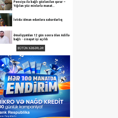
Pensiya ilə bağlı gözlənilən qərar –
Yığılan yüz minlərlə manat…
İstidə idman edənlərə xəbərdarlıq
Əməliyyatdan 12 gün sonra ölən Adillə
bağlı - cinayət işi açıldı
BÜTÜN XƏBƏRLƏR