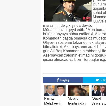
Bunu mü
qoşunla
şəhid o
Məmmədz
Qüvvələ
mərasimində çıxışında deyib.
Müdafiə naziri qeyd edib: "Mən burda 
bütün dünyaya sübut etdilər ki, Azərb
Komandan başda olmaqla öz müqəddəs
Əliyevin sözlərini təkrar etmək istəyi
bilməlidir ki, Azərbaycanın ərazi büt
gün Ali Baş Komandanın rəhbərliyi ilə
Azərbaycan xalqının etimadını doğruld
qisası alınacaq və bizim torpaqlar iş
Paylaş
Pay
Ramiz
Məscid
“David
Mehdiyevin
tikintisindən
Seliverst