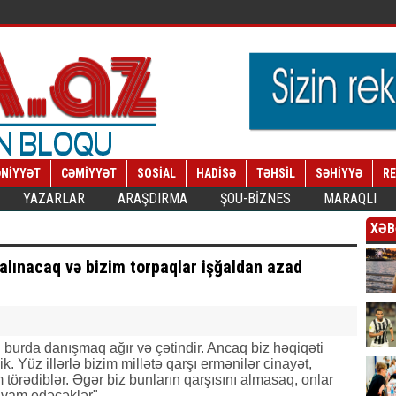
NİYYƏT
CƏMİYYƏT
SOSİAL
HADİSƏ
TƏHSİL
SƏHİYYƏ
R
YAZARLAR
ARAŞDIRMA
ŞOU-BİZNES
MARAQLI
XƏB
 alınacaq və bizim torpaqlar işğaldan azad
 burda danışmaq ağır və çətindir. Ancaq biz həqiqəti
k. Yüz illərlə bizim millətə qarşı ermənilər cinayət,
 törədiblər. Əgər biz bunların qarşısını almasaq, onlar
vam edəcəklər".