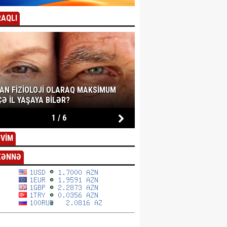
AQLI
SAN FIZIOLOJI OLARAQ MAKSIMUM
Ə IL YAŞAYA BILƏR?
1
/
6
VİM
ZƏNNƏ