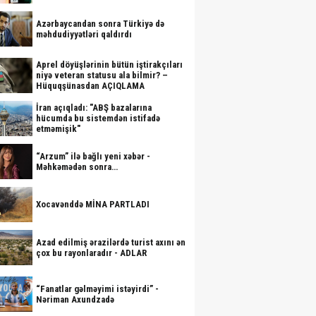
Azərbaycandan sonra Türkiyə də
məhdudiyyətləri qaldırdı
Aprel döyüşlərinin bütün iştirakçıları
niyə veteran statusu ala bilmir? –
Hüquqşünasdan AÇIQLAMA
İran açıqladı: "ABŞ bazalarına
hücumda bu sistemdən istifadə
etməmişik"
“Arzum” ilə bağlı yeni xəbər -
Məhkəmədən sonra…
Xocavənddə MİNA PARTLADI
Azad edilmiş ərazilərdə turist axını ən
çox bu rayonlaradır - ADLAR
“Fanatlar gəlməyimi istəyirdi” -
Nəriman Axundzadə