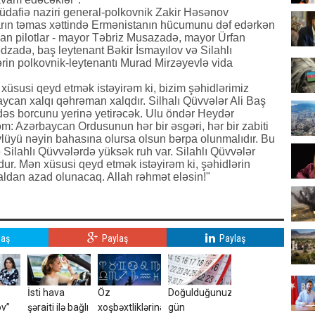
dafiə naziri general-polkovnik Zakir Həsənov
rın təmas xəttində Ermənistanın hücumunu dəf edərkən
lan pilotlar - mayor Təbriz Musazadə, mayor Ürfan
adə, baş leytenant Bəkir İsmayılov və Silahlı
rin polkovnik-leytenantı Murad Mirzəyevlə vida
xüsusi qeyd etmək istəyirəm ki, bizim şəhidlərimiz
aycan xalqı qəhrəman xalqdır. Silhalı Qüvvələr Ali Baş
 borcunu yerinə yetirəcək. Ulu öndər Heydər
rəm: Azərbaycan Ordusunun hər bir əsgəri, hər bir zabiti
övlüyü nəyin bahasına olursa olsun bərpa olunmalıdır. Bu
 Silahlı Qüvvələrdə yüksək ruh var. Silahlı Qüvvələr
ur. Mən xüsusi qeyd etmək istəyirəm ki, şəhidlərin
ğaldan azad olunacaq. Allah rəhmət eləsin!"
laş
Paylaş
Paylaş
İsti hava
Öz
Doğulduğunuz
ov”
şəraiti ilə bağlı
xoşbəxtliklərinə
gün