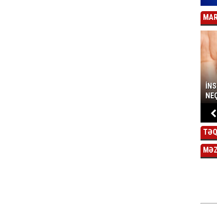
MAR
İN
NEÇ
TƏQ
MƏ