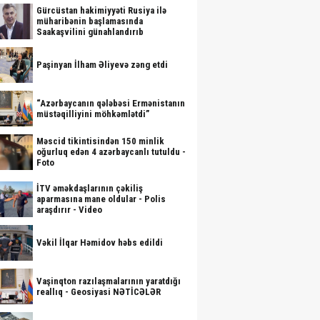
Gürcüstan hakimiyyəti Rusiya ilə
müharibənin başlamasında
Saakaşvilini günahlandırıb
Paşinyan İlham Əliyevə zəng etdi
“Azərbaycanın qələbəsi Ermənistanın
müstəqilliyini möhkəmlətdi”
Məscid tikintisindən 150 minlik
oğurluq edən 4 azərbaycanlı tutuldu -
Foto
İTV əməkdaşlarının çəkiliş
aparmasına mane oldular - Polis
araşdırır - Video
Vəkil İlqar Həmidov həbs edildi
Vaşinqton razılaşmalarının yaratdığı
reallıq - Geosiyasi NƏTİCƏLƏR