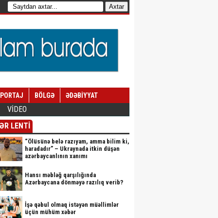
EPORTAJ
BÖLGƏ
ƏDƏBİYYAT
VİDEO
ƏR LENTİ
“Ölüsünə belə razıyam, amma bilim ki,
haradadır” – Ukraynada itkin düşən
azərbaycanlının xanımı
Hansı məbləğ qarşılığında
Azərbaycana dönməyə razılıq verib?
İşə qəbul olmaq istəyən müəllimlər
üçün mühüm xəbər