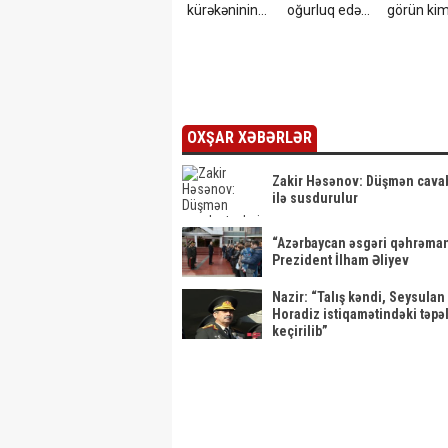
kürəkəninin
oğurluq edən
görün kim
İMPERİYASI
4
kürəkəni 
ÇÖKÜR -
azərbaycanlı
Bakının
tutuldu – Foto
mərkəzində
yandırılan
arxivlər və... -
OXŞAR XƏBƏRLƏR
ŞOK
DETALLAR
Zakir Həsənov: Düşmən cavab
ilə susdurulur
“Azərbaycan əsgəri qəhrəman
Prezident İlham Əliyev
Nazir: “Talış kəndi, Seysulan
Horadiz istiqamətindəki təpəl
keçirilib”