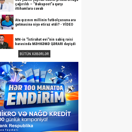
çağırıldı – “Bakupost”a qarşı
ittihamlara cavab
Ata qızının millinin futbolçusuna ərə
getməsinə niyə etiraz etdi? - VİDEO
MN-in "İstirahət evi"nin sabiq rəisi
barəsində MƏHKƏMƏ QƏRARI dəyişdi
BÜTÜN XƏBƏRLƏR