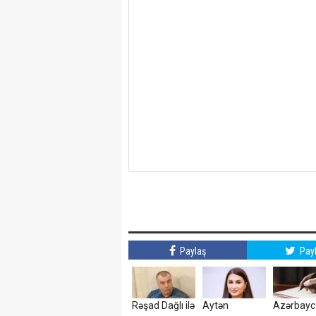
Paylaş
Pay
Rəşad Dağlı ilə
Aytən
Azərbay