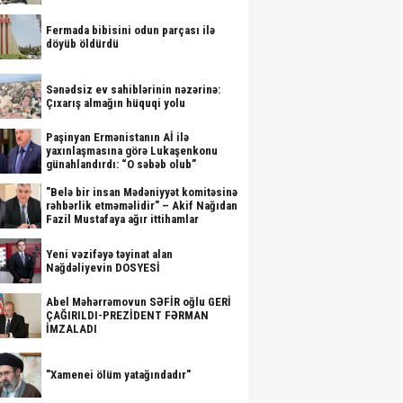
Fermada bibisini odun parçası ilə
döyüb öldürdü
Sənədsiz ev sahiblərinin nəzərinə:
Çıxarış almağın hüquqi yolu
Paşinyan Ermənistanın Aİ ilə
yaxınlaşmasına görə Lukaşenkonu
günahlandırdı: “O səbəb olub”
"Belə bir insan Mədəniyyət komitəsinə
rəhbərlik etməməlidir" – Akif Nağıdan
Fazil Mustafaya ağır ittihamlar
Yeni vəzifəyə təyinat alan
Nağdəliyevin DOSYESİ
Abel Məhərrəmovun SƏFİR oğlu GERİ
ÇAĞIRILDI-PREZİDENT FƏRMAN
İMZALADI
"Xamenei ölüm yatağındadır"