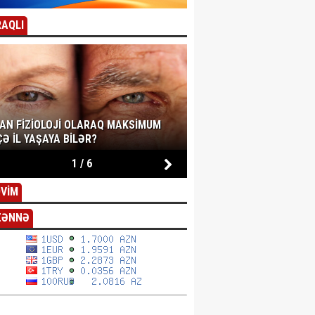
AQLI
SAN FIZIOLOJI OLARAQ MAKSIMUM
Ə IL YAŞAYA BILƏR?
1
/
6
VİM
ZƏNNƏ