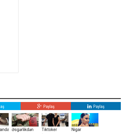
laş
Paylaş
Paylaş
canda
Əsgərlikdən
Tiktoker
Nigar