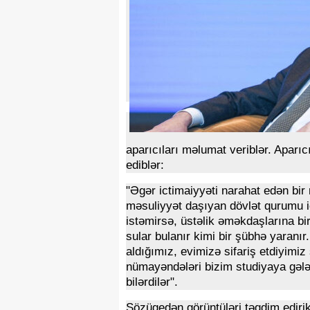
aparıcıları məlumat veriblər. Aparı
ediblər:
"Əgər ictimaiyyəti narahat edən bi
məsuliyyət daşıyan dövlət qurumu 
istəmirsə, üstəlik əməkdaşlarına bir
sular bulanır kimi bir şübhə yaranır
aldığımız, evimizə sifariş etdiyimi
nümayəndələri bizim studiyaya gələr
bilərdilər".
Sözügedən görüntüləri təqdim edirik