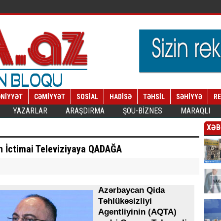
NİYYƏT
CƏMİYYƏT
SOSİAL
HADİSƏ
TƏHSİL
SƏHİYYƏ
R
YAZARLAR
ARAŞDIRMA
ŞOU-BİZNES
MARAQLI
XƏB
n İctimai Televiziyaya QADAĞA
Azərbaycan Qida
Təhlükəsizliyi
Agentliyinin (AQTA)