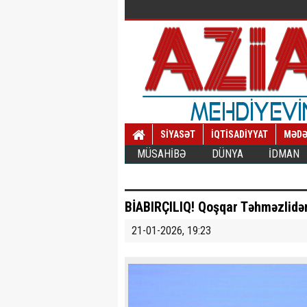
SİYASƏT
İQTİSADİYYAT
MƏDƏ
MÜSAHİBƏ
DÜNYA
İDMAN
BİABIRÇILIQ! Qoşqar Təhməzlidə
21-01-2026, 19:23