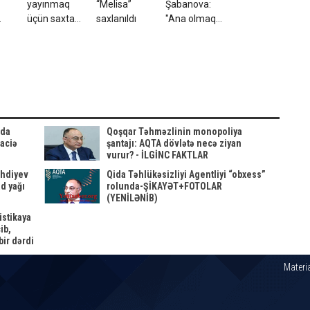
yayınmaq
“Melisa”
Şabanova:
üçün saxta
saxlanıldı
"Ana olmaq
xaricdə təhsil
şansım
AM
sənədi
yoxdur" -
verdilər, həbs
VİDEO
edildilər
ida
Qoşqar Təhməzlinin monopoliya
faciə
şantajı: AQTA dövlətə necə ziyan
vurur? - İLGİNC FAKTLAR
ehdiyev
Qida Təhlükəsizliyi Agentliyi “obxess”
d yağı
rolunda-ŞİKAYƏT+FOTOLAR
(YENİLƏNİB)
istikaya
ib,
bir dərdi
Materia