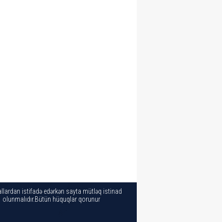
llardan istifadə edərkən sayta mütləq istinad
olunmalıdır.Bütün hüquqlar qorunur