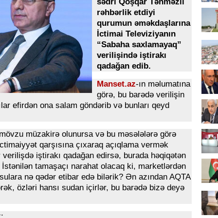
sədri Qoşqar Təhməzli
rəhbərlik etdiyi
qurumun əməkdaşlarına
İctimai Televiziyanın
“Sabaha saxlamayaq”
verilişində iştirakı
qadağan edib.
Manset.az
-ın məlumatına
görə, bu barədə verilişin
cılar efirdən ona salam göndərib və bunları qeyd
r mövzu müzakirə olunursa və bu məsələlərə görə
ictimaiyyət qarşısına çıxaraq açıqlama vermək
 verilişdə iştirakı qadağan edirsə, burada həqiqətən
. İstənilən tamaşaçı narahat olacaq ki, marketlərdən
z sulara nə qədər etibar edə bilərik? Ən azından AQTA
ək, özləri hansı sudan içirlər, bu barədə bizə deyə
: