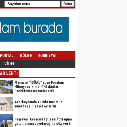
EPORTAJ
BÖLGƏ
ƏDƏBİYYAT
VİDEO
ƏR LENTİ
Masazırı "İŞĞAL" edən Fərahim
Hüseynov kimdir?-Sakinlər
Prezidentə müraciət etdi
Azərbaycanda 10 min manatlıq
əməkhaqqı ilə işçi axtarılır
Paşinyan Avrasiya İqtisadi İttifaqına
getdi, amma qayıdacağına söz verdi