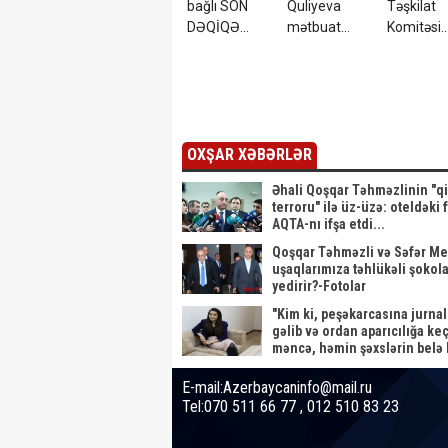
bağlı SON
Quliyeva
Təşkilat
DƏQİQƏ
mətbuat
Komitəsi
AÇIQLAMASI
katibi təyin
yaradıldı -
- Azadlığa
edildi
SƏRƏNC
çıxır?
OXŞAR XƏBƏRLƏR
Əhali Qoşqar Təhməzlinin "q
terroru" ilə üz-üzə: oteldəki 
AQTA-nı ifşa etdi...
Qoşqar Təhməzli və Səfər M
uşaqlarımıza təhlükəli şokola
yedirir?-Fotolar
"Kim ki, peşəkarcasına jurnal
gəlib və ordan aparıcılığa keç
məncə, həmin şəxslərin belə 
yoxdur"-Cəlalə Nəzəroğlu.
E-mail:Azerbaycaninfo@mail.ru
Tel:070 511 66 77 , 012 510 83 23