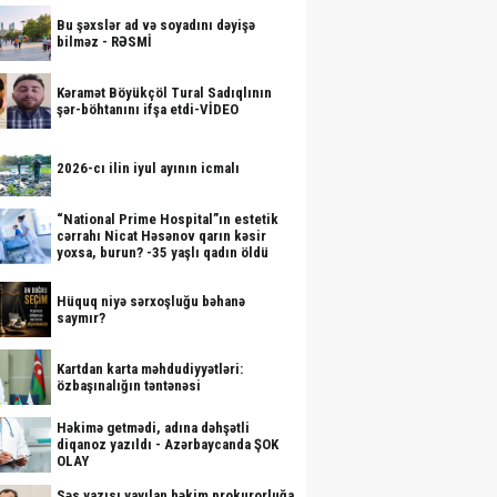
Bu şəxslər ad və soyadını dəyişə
bilməz - RƏSMİ
Kəramət Böyükçöl Tural Sadıqlının
şər-böhtanını ifşa etdi-VİDEO
2026-cı ilin iyul ayının icmalı
“National Prime Hospital”ın estetik
cərrahı Nicat Həsənov qarın kəsir
yoxsa, burun? -35 yaşlı qadın öldü
Hüquq niyə sərxoşluğu bəhanə
saymır?
Kartdan karta məhdudiyyətləri:
özbaşınalığın təntənəsi
Həkimə getmədi, adına dəhşətli
diqanoz yazıldı - Azərbaycanda ŞOK
OLAY
Səs yazısı yayılan həkim prokurorluğa