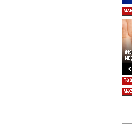
MAR
İN
NEÇ
TƏQ
MƏ