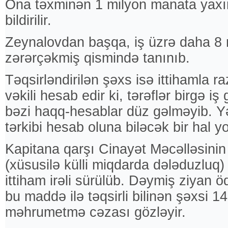
Ona təxminən 1 milyon manata yaxın
bildirilir.
Zeynalovdan başqa, iş üzrə daha 8 
zərərçəkmiş qismində tanınıb.
Təqsirləndirilən şəxs isə ittihamla r
vəkili hesab edir ki, tərəflər birgə i
bəzi haqq-hesablar düz gəlməyib. Yə
tərkibi hesab oluna biləcək bir hal y
Kapitana qarşı Cinayət Məcəlləsinin
(xüsusilə külli miqdarda dələduzluq)
ittiham irəli sürülüb. Dəymiş ziyan ö
bu maddə ilə təqsirli bilinən şəxsi 1
məhrumetmə cəzası gözləyir.