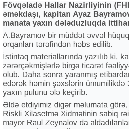
Fövqəladə Hallar Nazirliyinin (F
əməkdaşı, kapitan Ayaz Bayramo
manata yaxın dələduzluqda ittiha
A.Bayramov bir müddət əvvəl hüqu
orqanları tərəfindən həbs edilib.
İstintaq materiallarında yazılıb ki, k
zərərçəkmişlərlə birgə ticarət fəaliyy
olub. Daha sonra yaranmış etibardan
edərək həmin şəxslərin ümumilikdə 
yaxın pulunu ələ keçirib.
Əldə etdiyimiz digər məlumata görə
Riskli Xilasetmə Xidmətinin sabiq rə
mayor Raul Zeynalov da aldadılanlar