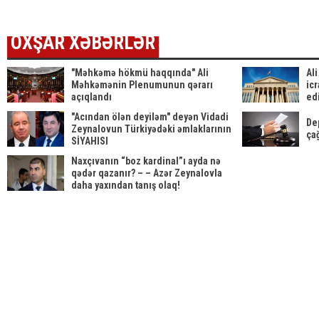
OXŞAR XƏBƏRLƏR
"Məhkəmə hökmü haqqında" Ali
Al
Məhkəmənin Plenumunun qərarı
ic
açıqlandı
ed
qə
"Acından ölən deyiləm" deyən Vidadi
De
Zeynalovun Türkiyədəki əmlaklarının
ça
SİYAHISI
Naxçıvanın “boz kardinal”ı ayda nə
qədər qazanır? – – Azər Zeynalovla
daha yaxından tanış olaq!