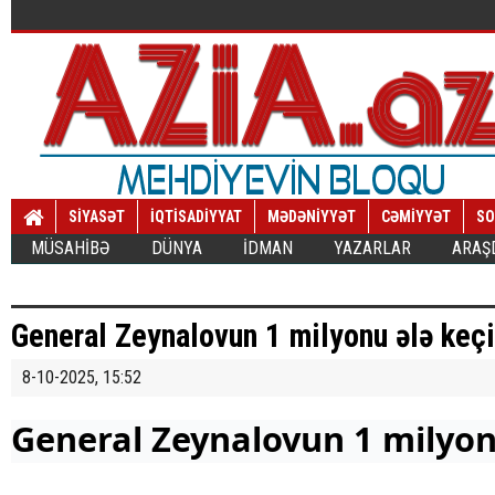
SİYASƏT
İQTİSADİYYAT
MƏDƏNİYYƏT
CƏMİYYƏT
SO
MÜSAHİBƏ
DÜNYA
İDMAN
YAZARLAR
ARAŞ
General Zeynalovun 1 milyonu ələ keçi
8-10-2025, 15:52
General Zeynalovun 1 milyonu