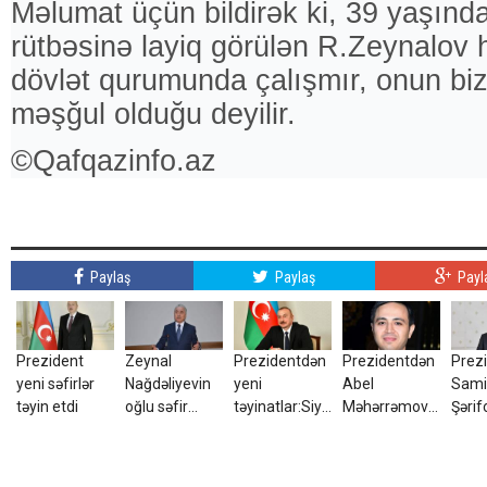
Məlumat üçün bildirək ki, 39 yaşınd
rütbəsinə layiq görülən R.Zeynalov 
dövlət qurumunda çalışmır, onun bizn
məşğul olduğu deyilir.
©Qafqazinfo.az
Paylaş
Paylaş
Payl
Prezident
Zeynal
Prezidentdən
Prezidentdən
Prez
yeni səfirlər
Nağdəliyevin
yeni
Abel
Sami
təyin etdi
oğlu səfir
təyinatlar:Siyahıda
Məhərrəmovun
Şərif
təyin olundu
kimlər var?
oğlu ilə bağlı
SƏR
SƏRƏNCAM