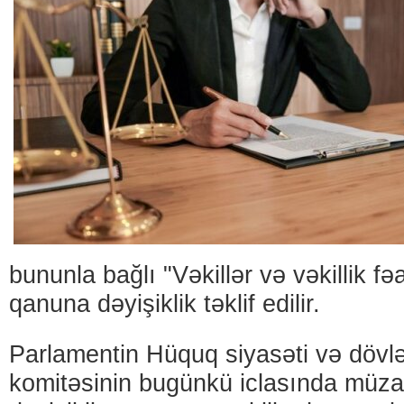
bununla bağlı "Vəkillər və vəkillik fə
qanuna dəyişiklik təklif edilir.
Parlamentin Hüquq siyasəti və dövl
komitəsinin bugünkü iclasında müzak