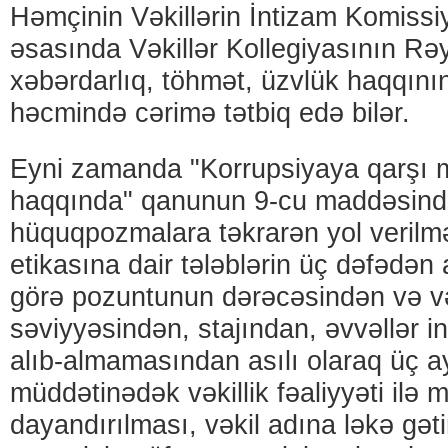
Həmçinin Vəkillərin İntizam Komissiy
əsasında Vəkillər Kollegiyasının Rə
xəbərdarlıq, töhmət, üzvlük haqqının
həcmində cərimə tətbiq edə bilər.
Eyni zamanda "Korrupsiyaya qarşı 
haqqında" qanunun 9-cu maddəsində
hüquqpozmalara təkrarən yol verilmə
etikasına dair tələblərin üç dəfədən
görə pozuntunun dərəcəsindən və və
səviyyəsindən, stajından, əvvəllər i
alıb-almamasından asılı olaraq üç ay
müddətinədək vəkillik fəaliyyəti ilə
dayandırılması, vəkil adına ləkə gəti