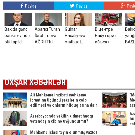
Paylaş
Paylaş
Payl
Bakıda gənc
Aparıcı Turan
Gülnar
В центре
Bakı
bankir evində
İbrahimova
Hacalıyeva
Баку горит
yanğ
ölü tapıldı
AĞRI İTKİ
mətbuat
объект
BAŞ
katibi təyin
olundu
OXŞAR XƏBƏRLƏR
Ali Məhkəmə inzibati məhkəmə
"M
icraatına üçüncü şəxslərin cəlb
Mə
edilməsi və onların hüquqlarına dair
aç
qərardad qəbul etdi
Az
Azərbaycanda vəkilin xidmət haqqı
hü
vətəndaşın cibinə uyğundurmu?
sa
sa
Məhkəmə iclası təyin olunmuş vaxtda