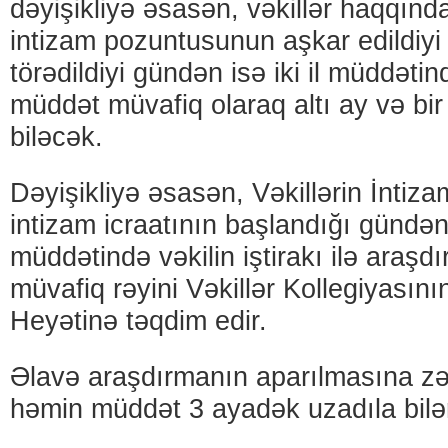
dəyişikliyə əsasən, vəkillər haqqınd
intizam pozuntusunun aşkar edildiyi 
törədildiyi gündən isə iki il müddəti
müddət müvafiq olaraq altı ay və bir i
biləcək.
Dəyişikliyə əsasən, Vəkillərin İntiz
intizam icraatının başlandığı gündə
müddətində vəkilin iştirakı ilə araşd
müvafiq rəyini Vəkillər Kollegiyasın
Heyətinə təqdim edir.
Əlavə araşdırmanın aparılmasına zə
həmin müddət 3 ayadək uzadıla bilə