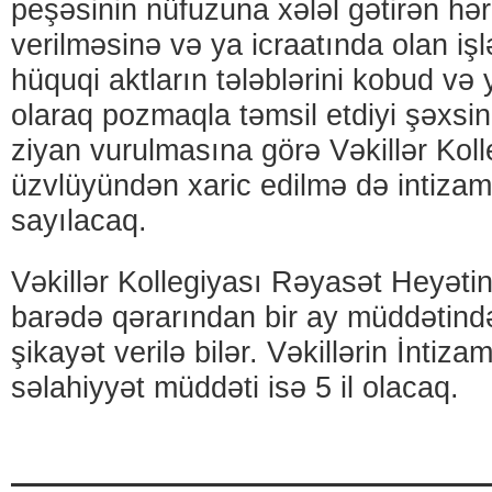
peşəsinin nüfuzuna xələl gətirən hər
verilməsinə və ya icraatında olan işl
hüquqi aktların tələblərini kobud v
olaraq pozmaqla təmsil etdiyi şəxsi
ziyan vurulmasına görə Vəkillər Koll
üzvlüyündən xaric edilmə də intizam
sayılacaq.
Vəkillər Kollegiyası Rəyasət Heyətin
barədə qərarından bir ay müddəti
şikayət verilə bilər. Vəkillərin İntiz
səlahiyyət müddəti isə 5 il olacaq.