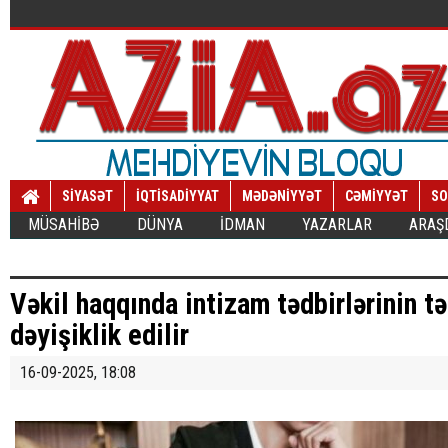
SİYASƏT
İQTİSADİYYAT
MƏDƏNİYYƏT
CƏMİYYƏT
SO
MÜSAHİBƏ
DÜNYA
İDMAN
YAZARLAR
ARAŞ
Vəkil haqqında intizam tədbirlərinin t
dəyişiklik edilir
16-09-2025, 18:08