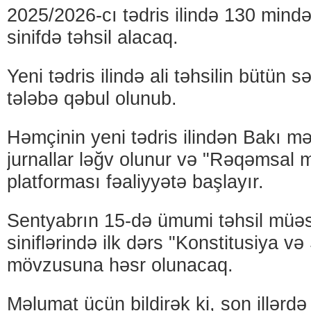
2025/2026-cı tədris ilində 130 mind
sinifdə təhsil alacaq.
Yeni tədris ilində ali təhsilin bütün 
tələbə qəbul olunub.
Həmçinin yeni tədris ilindən Bakı m
jurnallar ləğv olunur və "Rəqəmsal 
platforması fəaliyyətə başlayır.
Sentyabrın 15-də ümumi təhsil müəss
siniflərində ilk dərs "Konstitusiya və 
mövzusuna həsr olunacaq.
Məlumat üçün bildirək ki, son illərd