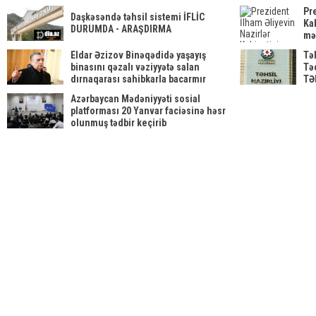
DETALLAR
Pr
Daşkəsəndə təhsil sistemi İFLİC
Kab
DURUMDA - ARAŞDIRMA
mə
Eldar Əzizov Binəqədidə yaşayış
Təh
binasını qəzalı vəziyyətə salan
Tə
dırnaqarası sahibkarla bacarmır
TƏ
Azərbaycan Mədəniyyəti sosial
platforması 20 Yanvar faciəsinə həsr
olunmuş tədbir keçirib