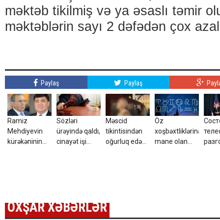
məktəb tikilmiş və ya əsaslı təmir o
məktəblərin sayı 2 dəfədən çox azal
Paylaş
Paylaş
Payl
Ramiz
Sözləri
Məscid
Öz
Сост
Mehdiyevin
ürəyində qaldı,
tikintisindən
xoşbəxtliklərinə
тел
kürəkəninin
cinayət işi
oğurluq edən
mane olan
разг
İMPERİYASI
açıldı - Qaxda
4
bürclər
меж
ÇÖKÜR -
gənc oğlanın
azərbaycanlı
През
Bakının
sevgi bəlası
tutuldu – Foto
Иль
mərkəzində
Алие
yandırılan
През
arxivlər və... -
OXŞAR XƏBƏRLƏR
Дон
ŞOK
Тра