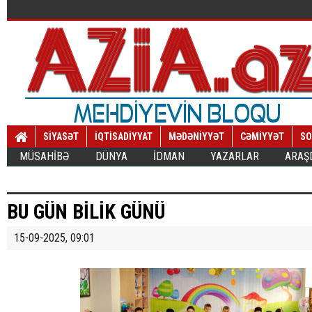
SİYASƏT
İQTİSADİYYAT
MƏDƏNİYYƏT
CƏMİYYƏT
SO
MÜSAHİBƏ
DÜNYA
İDMAN
YAZARLAR
ARAŞ
BU GÜN BİLİK GÜNÜ
15-09-2025, 09:01