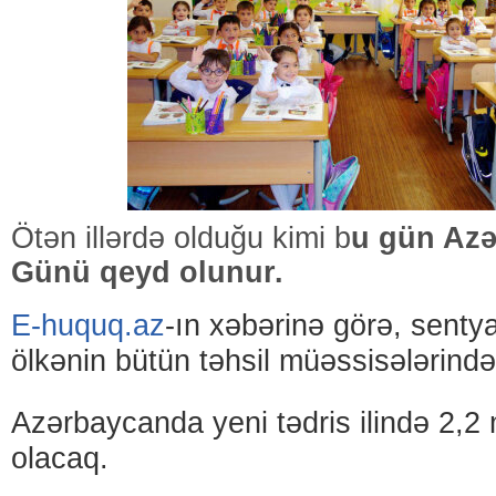
Ötən illərdə olduğu kimi b
u gün Azə
Günü qeyd olunur.
E-huquq.az
-ın xəbərinə görə, senty
ölkənin bütün təhsil müəssisələrində 
Azərbaycanda yeni tədris ilində 2,2 
olacaq.