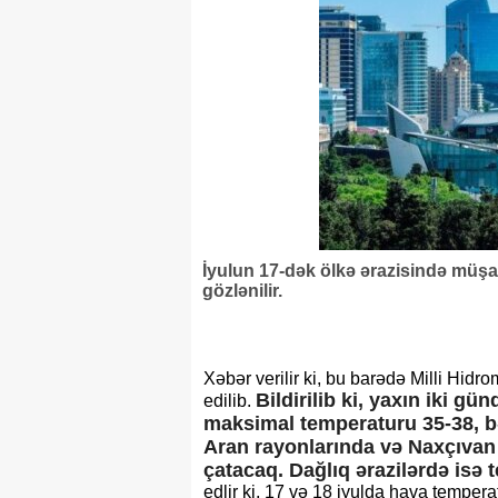
İyulun 17-dək ölkə ərazisində müşa
gözlənilir.
Xəbər verilir ki, bu barədə Milli Hi
Bildirilib ki, yaxın iki 
edilib.
maksimal temperaturu 35-38, bə
Aran rayonlarında və Naxçıvan 
çatacaq. Dağlıq ərazilərdə isə
edlir ki, 17 və 18 iyulda hava temper