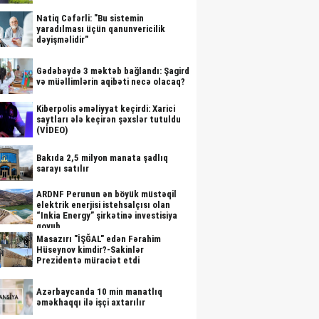
Natiq Cəfərli: "Bu sistemin
yaradılması üçün qanunvericilik
dəyişməlidir"
Gədəbəydə 3 məktəb bağlandı: Şagird
və müəllimlərin aqibəti necə olacaq?
Kiberpolis əməliyyat keçirdi: Xarici
saytları ələ keçirən şəxslər tutuldu
(VİDEO)
Bakıda 2,5 milyon manata şadlıq
sarayı satılır
ARDNF Perunun ən böyük müstəqil
elektrik enerjisi istehsalçısı olan
“Inkia Energy” şirkətinə investisiya
qoyub
Masazırı "İŞĞAL" edən Fərahim
Hüseynov kimdir?-Sakinlər
Prezidentə müraciət etdi
Azərbaycanda 10 min manatlıq
əməkhaqqı ilə işçi axtarılır