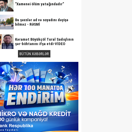
"Xamenei ölüm yatağındadır"
Bu şəxslər ad və soyadını dəyişə
bilməz - RƏSMİ
Kəramət Böyükçöl Tural Sadıqlının
şər-böhtanını ifşa etdi-VİDEO
BÜTÜN XƏBƏRLƏR