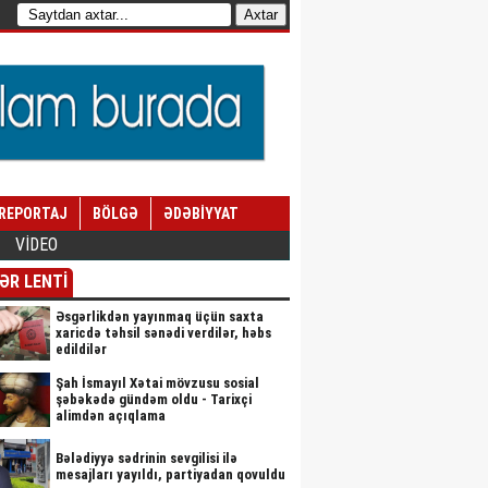
REPORTAJ
BÖLGƏ
ƏDƏBİYYAT
VİDEO
ƏR LENTİ
Əsgərlikdən yayınmaq üçün saxta
xaricdə təhsil sənədi verdilər, həbs
edildilər
Şah İsmayıl Xətai mövzusu sosial
şəbəkədə gündəm oldu - Tarixçi
alimdən açıqlama
Bələdiyyə sədrinin sevgilisi ilə
mesajları yayıldı, partiyadan qovuldu