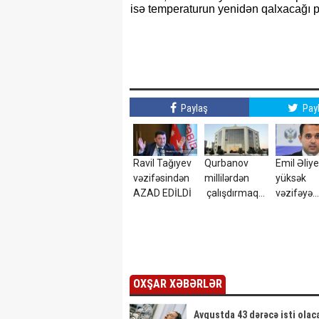
isə temperaturun yenidən qalxacağı pr
Paylaş
Pay
Ravil Tağıyev
Qurbanov
Emil Əliy
vəzifəsindən
millilərdən
yüksək
AZAD EDİLDİ
çalışdırmaq
vəzifəyə
istəyir - AFFA-
TƏYİN ED
ya sənəd verdi
OXŞAR XƏBƏRLƏR
Avqustda 43 dərəcə isti olac