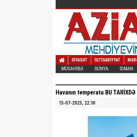
SİYASƏT
İQTİSADİYYAT
MƏD
MÜSAHİBƏ
DÜNYA
İDMAN
Havanın temperatu BU TARİXDƏ
15-07-2025, 22:30