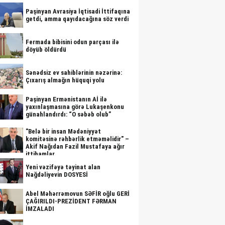
Paşinyan Avrasiya İqtisadi İttifaqına
getdi, amma qayıdacağına söz verdi
Fermada bibisini odun parçası ilə
döyüb öldürdü
Sənədsiz ev sahiblərinin nəzərinə:
Çıxarış almağın hüquqi yolu
Paşinyan Ermənistanın Aİ ilə
yaxınlaşmasına görə Lukaşenkonu
günahlandırdı: “O səbəb olub”
"Belə bir insan Mədəniyyət
komitəsinə rəhbərlik etməməlidir" –
Akif Nağıdan Fazil Mustafaya ağır
ittihamlar
Yeni vəzifəyə təyinat alan
Nağdəliyevin DOSYESİ
Abel Məhərrəmovun SƏFİR oğlu GERİ
ÇAĞIRILDI-PREZİDENT FƏRMAN
İMZALADI