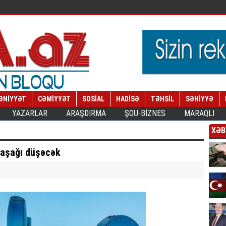
ƏNİYYƏT
CƏMİYYƏT
SOSİAL
HADİSƏ
TƏHSİL
SƏHİYYƏ
YAZARLAR
ARAŞDIRMA
ŞOU-BİZNES
MARAQLI
XƏB
 aşağı düşəcək