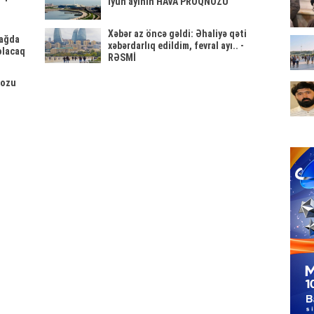
İyun ayının HAVA PROQNOZU
Xəbər az öncə gəldi: Əhaliyə qəti
bağda
xəbərdarlıq edildim, fevral ayı.. -
olacaq
RƏSMİ
nozu