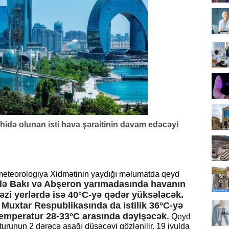
hidə olunan isti hava şəraitinin davam edəcəyi
drometeorologiya Xidmətinin yaydığı məlumatda qeyd
gündə Bakı və Abşeron yarımadasında havanın
zi yerlərdə isə 40°C-yə qədər yüksələcək.
Muxtar Respublikasında da istilik 36°C-yə
 temperatur 28-33°C arasında dəyişəcək.
Qeyd
aturunun 2 dərəcə aşağı düşəcəyi gözlənilir. 19 iyulda