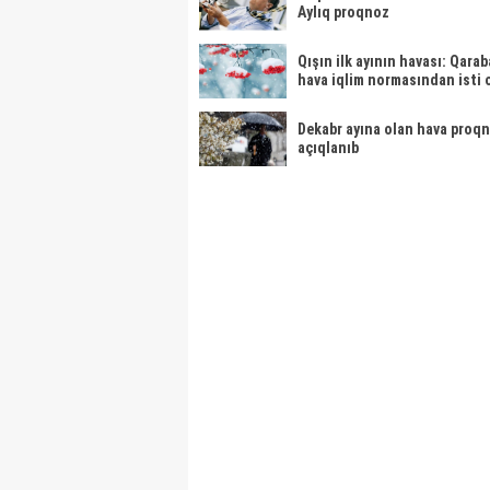
Aylıq proqnoz
Qışın ilk ayının havası: Qara
hava iqlim normasından isti 
Dekabr ayına olan hava proq
açıqlanıb