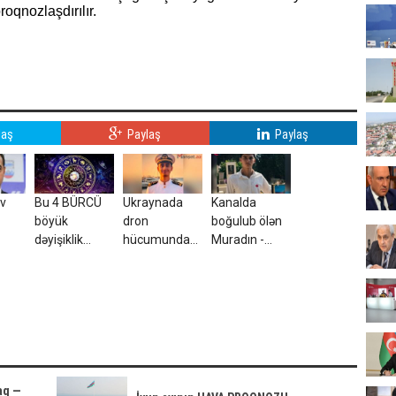
oqnozlaşdırılır.
laş
Paylaş
Paylaş
ev
Bu 4 BÜRCÜ
Ukraynada
Kanalda
böyük
dron
boğulub ölən
dəyişiklik
hücumunda
Muradın -
İLDİ
gözləyir
yaralanan
Fotosu
azərbaycanlı
tələbə VƏFAT
ETDİ
aq —