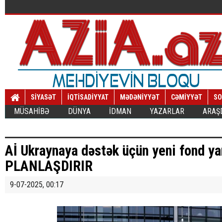
SİYASƏT
İQTİSADİYYAT
MƏDƏNİYYƏT
CƏMİYYƏT
SO
MÜSAHİBƏ
DÜNYA
İDMAN
YAZARLAR
ARAŞ
Aİ Ukraynaya dəstək üçün yeni fond y
PLANLAŞDIRIR
9-07-2025, 00:17