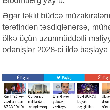
Bloomberg yayıb.
Əgər təklif büdcə müzakirələri
tərəfindən təsdiqlənərsə, müh
ölkə üçün uzunmüddətli maliy
ödənişlər 2028-ci ildə başlaya b
Paylaş
Paylaş
Payl
Ravil Tağıyev
Qurbanov
Emil Əliyev
Bu 4 BÜRCÜ
Ukra
vəzifəsindən
millilərdən
yüksək
böyük
dron
AZAD EDİLDİ
çalışdırmaq
vəzifəyə
dəyişiklik
hüc