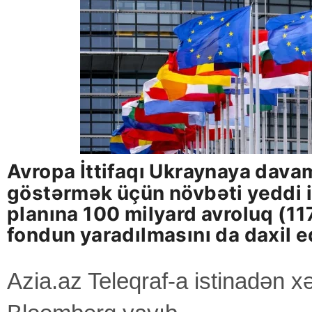
Avropa İttifaqı Ukraynaya dava
göstərmək üçün növbəti yeddi i
planına 100 milyard avroluq (117
fondun yaradılmasını da daxil ed
Azia.az Teleqraf-a istinadən xə