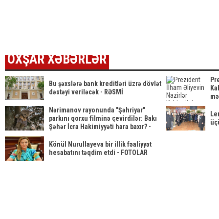
istəyir - AFFA-
TƏYİN EDİLDİ
gözləyir
yara
ya sənəd verdi
azər
tələ
ETDİ
OXŞAR XƏBƏRLƏR
Pr
Bu şəxslərə bank kreditləri üzrə dövlət
Kab
dəstəyi veriləcək - RƏSMİ
mə
Nərimanov rayonunda "Şəhriyar"
Ler
parkını qorxu filminə çevirdilər: Bakı
üçü
Şəhər İcra Hakimiyyəti hara baxır? -
FOTOLAR
Könül Nurullayeva bir illik fəaliyyət
hesabatını təqdim etdi - FOTOLAR