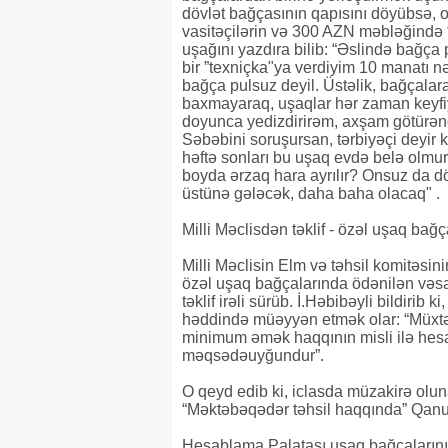
dövlət bağçasının qapısını döyübsə, o
vasitəçilərin və 300 AZN məbləğində 
uşağını yazdıra bilib: “Əslində bağça
bir ”texniçka"ya verdiyim 10 manatı n
bağça pulsuz deyil. Üstəlik, bağçalar
baxmayaraq, uşaqlar hər zaman keyfiy
doyunca yedizdirirəm, axşam götürəndə
Səbəbini soruşursan, tərbiyəçi deyir k
həftə sonları bu uşaq evdə belə olmur
boyda ərzaq hara ayrılır? Onsuz da dö
üstünə gələcək, daha baha olacaq" .
Milli Məclisdən təklif - özəl uşaq b
Milli Məclisin Elm və təhsil komitəsin
özəl uşaq bağçalarında ödənilən vəsa
təklif irəli sürüb. İ.Həbibəyli bildir
həddində müəyyən etmək olar: “Müxtəli
minimum əmək haqqının misli ilə he
məqsədəuyğundur”.
O qeyd edib ki, iclasda müzakirə olu
“Məktəbəqədər təhsil haqqında” Qanun
Hesablama Palatası uşaq bağçalarını 