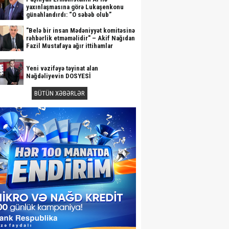
yaxınlaşmasına görə Lukaşenkonu
günahlandırdı: “O səbəb olub”
"Belə bir insan Mədəniyyət komitəsinə
rəhbərlik etməməlidir" – Akif Nağıdan
Fazil Mustafaya ağır ittihamlar
Yeni vəzifəyə təyinat alan
Nağdəliyevin DOSYESİ
BÜTÜN XƏBƏRLƏR