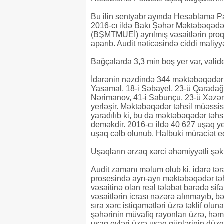
Bu ilin sentyabr ayında Hesablama Pal
2016-cı ildə Bakı Şəhər Məktəbəqədər
(BŞMTMUEİ) ayrılmış vəsaitlərin proqno
aparıb. Audit nəticəsində ciddi maliyy
Bağçalarda 3,3 min boş yer var, valide
İdarənin nəzdində 344 məktəbəqədər tə
Yasamal, 18-i Səbayel, 23-ü Qaradağ,
Nərimanov, 41-i Sabunçu, 23-ü Xəzər, 
yerləşir. Məktəbəqədər təhsil müəssi
yaradılıb ki, bu da məktəbəqədər təhs
deməkdir. 2016-cı ildə 40 627 uşaq 
uşaq cəlb olunub. Halbuki müraciət ed
Uşaqların ərzaq xərci əhəmiyyətli şəkil
Audit zamanı məlum olub ki, idarə tər
prosesində ayrı-ayrı məktəbəqədər tə
vəsaitinə olan real tələbat barədə sifa
vəsaitlərin icrası nəzərə alınmayıb, bəz
sıra xərc istiqamətləri üzrə təklif ol
şəhərinin müvafiq rayonları üzrə, hə
uşaq evləri üzrə uşaq günlərinin dü