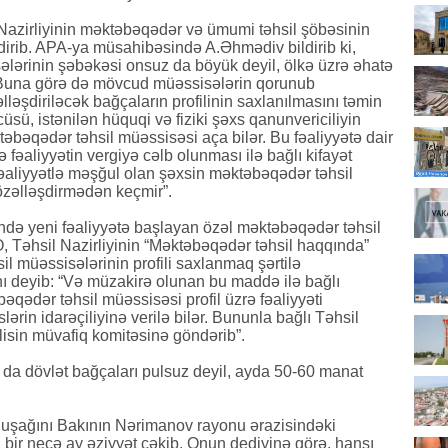
 Nazirliyinin məktəbəqədər və ümumi təhsil şöbəsinin
dirib. APA-ya müsahibəsində A.Əhmədiv bildirib ki,
lərinin şəbəkəsi onsuz da böyük deyil, ölkə üzrə əhatə
: “Buna görə də mövcud müəssisələrin qorunub
əlləşdiriləcək bağçaların profilinin saxlanılmasını təmin
sü, istənilən hüquqi və fiziki şəxs qanunvericiliyin
əbəqədər təhsil müəssisəsi aça bilər. Bu fəaliyyətə dair
ə fəaliyyətin vergiyə cəlb olunması ilə bağlı kifayət
 fəaliyyətlə məşğul olan şəxsin məktəbəqədər təhsil
özəlləşdirmədən keçmir”.
ndə yeni fəaliyyətə başlayan özəl məktəbəqədər təhsil
, Təhsil Nazirliyinin “Məktəbəqədər təhsil haqqında”
 müəssisələrinin profili saxlanmaq şərtilə
ını deyib: “Və müzakirə olunan bu maddə ilə bağlı
əqədər təhsil müəssisəsi profil üzrə fəaliyyəti
lərin idarəçiliyinə verilə bilər. Bununla bağlı Təhsil
əclisin müvafiq komitəsinə göndərib”.
 da dövlət bağçaları pulsuz deyil, ayda 50-60 manat
 uşağını Bakının Nərimanov rayonu ərazisindəki
 bir neçə ay əziyyət çəkib. Onun dediyinə görə, hansı