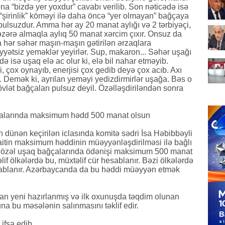
na “bizdə yer yoxdur” cavabı verilib. Son nəticədə isə
“şirinlik” köməyi ilə daha öncə “yer olmayan” bağçaya
 pulsuzdur. Amma hər ay 20 manat aylığı və 2 tərbiyəçi,
əzərə almaqla aylıq 50 manat xərcim çıxır. Onsuz da
a hər səhər maşın-maşın gətirilən ərzaqlara
yətsiz yeməklər yeyirlər. Sup, makaron... Səhər uşağı
 isə uşaq elə ac olur ki, elə bil nahar etməyib.
i, çox oynayıb, enerjisi çox gedib deyə çox acıb. Axı
. Demək ki, ayrılan yeməyi yedizdirmirlər uşağa. Bəs o
vlət bağçaları pulsuz deyil. Özəlləşdiriləndən sonra
ağçalarında maksimum hədd 500 manat olsun
in dünən keçirilən iclasında komitə sədri İsa Həbibbəyli
itin maksimum həddinin müəyyənləşdirilməsi ilə bağlı
ib ki, özəl uşaq bağçalarında ödənişi maksimum 500 manat
f ölkələrdə bu, müxtəlif cür hesablanır. Bəzi ölkələrdə
sablanır. Azərbaycanda da bu həddi müəyyən etmək
nan yeni hazırlanmış və ilk oxunuşda təqdim olunan
a bu məsələnin salınmasını təklif edir.
ifşa edib