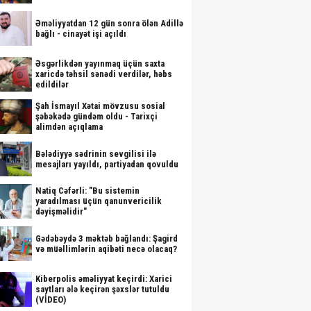
Əməliyyatdan 12 gün sonra ölən Adillə
bağlı - cinayət işi açıldı
Əsgərlikdən yayınmaq üçün saxta
xaricdə təhsil sənədi verdilər, həbs
edildilər
Şah İsmayıl Xətai mövzusu sosial
şəbəkədə gündəm oldu - Tarixçi
alimdən açıqlama
Bələdiyyə sədrinin sevgilisi ilə
mesajları yayıldı, partiyadan qovuldu
Natiq Cəfərli: "Bu sistemin
yaradılması üçün qanunvericilik
dəyişməlidir"
Gədəbəydə 3 məktəb bağlandı: Şagird
və müəllimlərin aqibəti necə olacaq?
Kiberpolis əməliyyat keçirdi: Xarici
saytları ələ keçirən şəxslər tutuldu
(VİDEO)