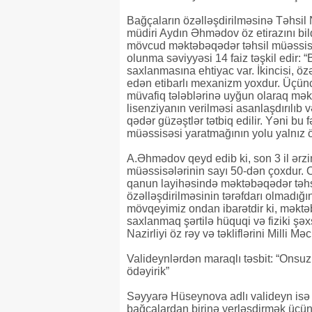
Bağçaların özəlləşdirilməsinə Təhsil
müdiri Aydın Əhmədov öz etirazını bil
mövcud məktəbəqədər təhsil müəssisə
olunma səviyyəsi 14 faiz təşkil edir
saxlanmasına ehtiyac var. İkincisi, öz
edən etibarlı mexanizm yoxdur. Üçüncü
müvafiq tələblərinə uyğun olaraq məkt
lisenziyanın verilməsi asanlaşdırılıb v
qədər güzəştlər tətbiq edilir. Yəni bu
müəssisəsi yaratmağının yolu yalnız 
A.Əhmədov qeyd edib ki, son 3 il ərzi
müəssisələrinin sayı 50-dən çoxdur. O
qanun layihəsində məktəbəqədər təhsil
özəlləşdirilməsinin tərəfdarı olmadığ
mövqeyimiz ondan ibarətdir ki, məktəb
saxlanmaq şərtilə hüquqi və fiziki şəxs
Nazirliyi öz rəy və təkliflərini Milli M
Valideynlərdən maraqlı təsbit: “Onsuz
ödəyirik”
Səyyarə Hüseynova adlı valideyn isə
bağçalardan birinə yerləşdirmək üçün