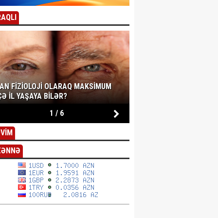
AQLI
SAN FIZIOLOJI OLARAQ MAKSIMUM
Ə IL YAŞAYA BILƏR?
1
/
6
VİM
ZƏNNƏ