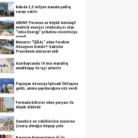
Bakıda 2,5 milyon manata şadlıq
sarayı satılır
ARDNF Perunun ən böyük müstəqil
elektrik enerjisi istehsalçısı olan
“Inkia Energy” şirkətinə investisiya
qoyub
Masazırı "İŞĞAL" edən Fərahim
Hüseynov kimdir?-Sakinlər
Prezidentə müraciət etdi
Azərbaycanda 10 min manatlıq
əməkhaqqı ilə işçi axtarılır
Paşinyan Avrasiya İqtisadi İttifaqına
getdi, amma qayıdacağına söz verdi
Fermada bibisini odun parçası ilə
döyüb öldürdü
Sənədsiz ev sahiblərinin nəzərinə:
Çıxarış almağın hüquqi yolu
Paşinyan Ermənistanın Aİ ilə