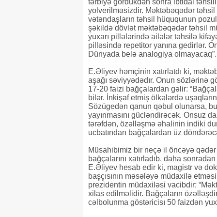
tərbiyə gördükdən sonra ibtidai təhsili
yolverilməsizdir. Məktəbəqədər təhsil 
vətəndaşların təhsil hüququnun pozulma
şəkildə dövlət məktəbəqədər təhsil mü
yuxarı pillələrində ailələr təhsilə kifay
pilləsində repetitor yanına gedirlər. 
Dünyada belə analogiya olmayacaq”.
E.Əliyev həmçinin xatırlatdı ki, məktə
aşağı səviyyədədır. Onun sözlərinə görə
17-20 faizi bağçalardan gəlir: “Bağça
bilər. İnkişaf etmiş ölkələrdə uşaqlar
Sözügedən qanun qəbul olunarsa, bu,
yayınmasını gücləndirəcək. Onsuz da 
tərəfdən, özəlləşmə əhalinin indiki d
ucbatından bağçalardan üz döndərəc
Müsahibimiz bir neçə il öncəyə qədər
bağçalarını xatırladıb, daha sonradan o
E.Əliyev hesab edir ki, magistr və do
başçısının məsələyə müdaxilə etməsi
prezidentin müdaxiləsi vacibdir: “Mək
xilas edilməlidir. Bağçaların özəlləşdi
cəlbolunma göstəricisı 50 faizdən yu