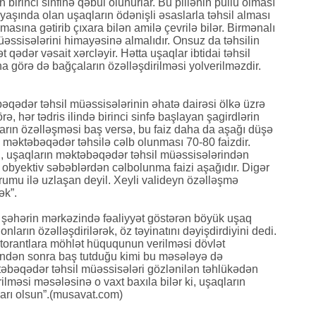
n birinci sinfinə qəbul olunurlar. Bu pillənin pullu olması
yaşında olan uşaqların ödənişli əsaslarla təhsil alması
sına gətirib çıxara bilən amilə çevrilə bilər. Birmənalı
əssisələrini himayəsinə almalıdır. Onsuz da təhsilin
ət qədər vəsait xərcləyir. Hətta uşaqlar ibtidai təhsil
Ona görə də bağçaların özəlləşdirilməsi yolverilməzdir.
bəqədər təhsil müəssisələrinin əhatə dairəsi ölkə üzrə
, hər tədris ilində birinci sinfə başlayan şagirdlərin
ların özəlləşməsi baş versə, bu faiz daha da aşağı düşə
ın məktəbəqədər təhsilə cəlb olunması 70-80 faizdir.
 uşaqların məktəbəqədər təhsil müəssisələrindən
obyektiv səbəblərdən cəlbolunma faizi aşağıdır. Digər
urumu ilə uzlaşan deyil. Xeyli valideyn özəlləşmə
ək”.
 şəhərin mərkəzində fəaliyyət göstərən böyük uşaq
nların özəlləşdirilərək, öz təyinatını dəyişdirdiyini dedi.
ktorantlara möhlət hüququnun verilməsi dövlət
ndən sonra baş tutduğu kimi bu məsələyə də
təbəqədər təhsil müəssisələri gözlənilən təhlükədən
rilməsi məsələsinə o vaxt baxıla bilər ki, uşaqların
xarı olsun”.(musavat.com)