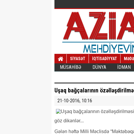
SİYASƏT
İQTİSADİYYAT
MƏDƏ
MÜSAHİBƏ
DÜNYA
İDMAN
Uşaq bağçalarının özəlləşdirilmə
21-10-2016, 10:16
göz dikənlər...
Gələn həftə Milli Məclisdə “Məktəbə