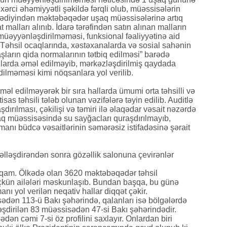
xərci əhəmiyyətli şəkildə fərqli olub, müəssisələrin
nilmədiyindən məktəbəqədər uşaq müəssisələrinə artıq
t malları alınıb. İdarə tərəfindən satın alınan malların
müəyyənləşdirilməməsi, funksional fəaliyyətinə aid
 “Təhsil ocaqlarında, xəstəxanalarda və sosial sahənin
şların qida normalarının tətbiq edilməsi” barədə
hallarda əməl edilməyib, mərkəzləşdirilmiş qaydada
dilməməsi kimi nöqsanlara yol verilib.
məl edilməyərək bir sıra hallarda ümumi orta təhsilli və
tisas təhsili tələb olunan vəzifələrə təyin edilib. Auditlə
ırılması, çəkilişi və təmiri ilə əlaqədar vəsait nəzərdə
q müəssisəsində su sayğacları quraşdırılmayıb,
manı büdcə vəsaitlərinin səmərəsiz istifadəsinə şərait
əlləşdirəndən sonra gözəllik salonuna çevirənlər
məqam. Ölkədə olan 3620 məktəbəqədər təhsil
kün ailələri məskunlaşıb. Bundan başqa, bu günə
nı yol verilən neqativ hallar diqqət çəkir.
ədən 113-ü Bakı şəhərində, qalanları isə bölgələrdə
ləşdirilən 83 müəssisədən 47-si Bakı şəhərindədir.
ən cəmi 7-si öz profilini saxlayır. Onlardan biri