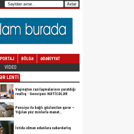
EPORTAJ
BÖLGƏ
ƏDƏBİYYAT
VİDEO
ƏR LENTİ
Vaşinqton razılaşmalarının yaratdığı
reallıq - Geosiyasi NƏTİCƏLƏR
Pensiya ilə bağlı gözlənilən qərar –
Yığılan yüz minlərlə manat…
İstidə idman edənlərə xəbərdarlıq