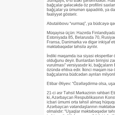
Sumqayıt, 6-sı Bakı şəhərindədir. Ha
bağçalar gələcəkdə öz profilini saxlam
bağçalar ya ümumən qapadılıb, ya da 
fəaliyyət göstərir.
Abutalıbovu “vurmaq”, ya büdcəyə qə
Müqayisə üçün: Hazırda Finlandiyada
Estoniyada 85, Belarusda 70, Rusiyada
Fransa, Danimarka və digər inkişaf et
məktəbəqədər təhsilə ayrılır.
İndiki məqamda isə siyasi ekspertlər 
olduğunu deyir. Bunlardan birinjisi
vurulması” versiyasıdır ki, bağçaların
özündə ehtiva edir. İkinci məqam isə
bağçalarına büdcədən ayrılan milyonla
Etibar Əliyev: “Özəlləşdirmə olsa, u
21-ci əsr Təhsil Mərkəzinin rəhbəri Et
ki, Azərbaycan Respublikasının Konsti
icbari ümumi orta təhsil almaq hüququ
Azərbaycan vətəndaşlarının məktəbəq
olmalıdır: “Uşaqlar məktəbəqədər təh