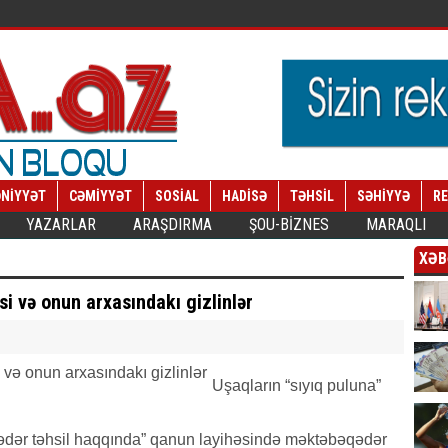
NİYYƏT
CƏMİYYƏT
SOSİAL
HADİSƏ
TƏHSİL
SƏHİYYƏ
R
YAZARLAR
ARAŞDIRMA
ŞOU-BİZNES
MARAQLI
XƏB
si və onun arxasındakı gizlinlər
Uşaqların “sıyıq puluna”
qədər təhsil haqqında” qanun layihəsində məktəbəqədər