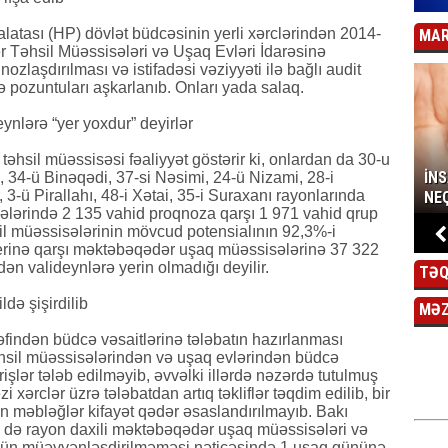
atası (HP) dövlət büdcəsinin yerli xərclərindən 2014-
MAR
 Təhsil Müəssisələri və Uşaq Evləri İdarəsinə
zlaşdırılması və istifadəsi vəziyyəti ilə bağlı audit
ə pozuntuları aşkarlanıb. Onları yada salaq.
ynlərə “yer yoxdur” deyirlər
hsil müəssisəsi fəaliyyət göstərir ki, onlardan da 30-u
İN
 34-ü Binəqədi, 37-si Nəsimi, 24-ü Nizami, 28-i
3-ü Pirallahı, 48-i Xətai, 35-i Suraxanı rayonlarında
NEÇ
sələrində 2 135 vahid proqnoza qarşı 1 971 vahid qrup
il müəssisələrinin mövcud potensialının 92,3%-i
yerinə qarşı məktəbəqədər uşaq müəssisələrinə 37 322
ən valideynlərə yerin olmadığı deyilir.
TƏQ
də şişirdilib
MƏ
əfindən büdcə vəsaitlərinə tələbatın hazırlanması
hsil müəssisələrindən və uşaq evlərindən büdcə
rişlər tələb edilməyib, əvvəlki illərdə nəzərdə tutulmuş
i xərclər üzrə tələbatdan artıq təkliflər təqdim edilib, bir
unan məbləğlər kifayət qədər əsaslandırılmayıb. Bakı
m də rayon daxili məktəbəqədər uşaq müəssisələri və
zgün müəyyənləşdirilməməsi nəticəsində 1 uşaq gününə