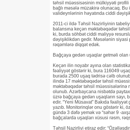
təhsil müəssisəsinin mülkiyyəti profili
bağlı məsələ müzakirə olunacaq. Bu i
valideynlərinin həyatında ciddi dəyişik
2011-ci ildə Təhsil Nazirliyinin tabel
balansına keçən məktəbəqədər təhsil m
ki, burda söhbət ciddi maliyyə resursl
dəyişiklikdən gedir. Məsələnin siyasi
rəqəmlərə diqqət edək.
Bağçaya gedən uşaqlar getməli olan uş
Keçən ilin noyabr ayına olan statist
fəaliyyət göstərir ki, bura 116049 uşa
burada 2500 uşaq tədrisə cəlb olunub. 
ilində 17 məktəbəqədər təhsil müəssisəs
məktəbəqədər təhsil müəssisələrinə m
olunub. Azərbaycana nisbətdə paytaxtd
üzrə bağçaya gedən uşaqların sayı, ba
edir. “Yeni Müsavat” Bakıda fəaliyyət 
yazıb. Monitorinqlər onu göstərir ki, 
gündə 3 dəfə yemək və “səhər 9 -axşa
bağçalarda uşaqları xüsusi rəsm, rəqs
Təhsil Nazirliyi etiraz edir: “Özəlləşdir