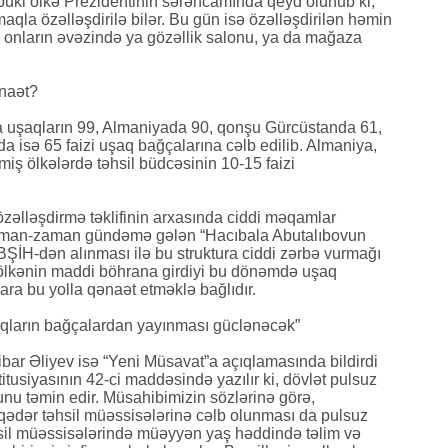
lbuki ölkə Prezidentinin sərəncamında qeyd olunub ki,
aqla özəlləşdirilə bilər. Bu gün isə özəlləşdirilən həmin
onların əvəzində ya gözəllik salonu, ya da mağaza
naət?
 uşaqların 99, Almaniyada 90, qonşu Gürcüstanda 61,
 isə 65 faizi uşaq bağçalarına cəlb edilib. Almaniya,
miş ölkələrdə təhsil büdcəsinin 10-15 faizi
özəlləşdirmə təklifinin arxasında ciddi məqamlar
 zaman-zaman gündəmə gələn “Hacıbala Abutalıbovun
 BŞİH-dən alınması ilə bu struktura ciddi zərbə vurmağı
 ölkənin maddi böhrana girdiyi bu dönəmdə uşaq
ra bu yolla qənaət etməklə bağlıdır.
şaqların bağçalardan yayınması güclənəcək”
ibar Əliyev isə “Yeni Müsavat”a açıqlamasında bildirdi
tusiyasının 42-ci maddəsində yazılır ki, dövlət pulsuz
nu təmin edir. Müsahibimizin sözlərinə görə,
ədər təhsil müəssisələrinə cəlb olunması da pulsuz
sil müəssisələrində müəyyən yaş həddində təlim və