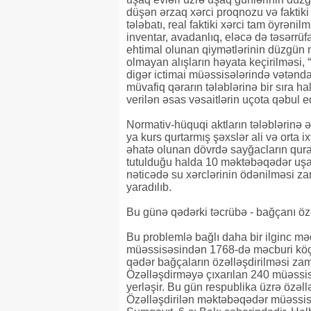
düşən ərzaq xərci proqnozu və faktiki 
tələbatı, real faktiki xərci tam öyrə
inventar, avadanlıq, eləcə də təsərrüfa
ehtimal olunan qiymətlərinin düzgün 
olmayan alışların həyata keçirilməsi,
digər ictimai müəssisələrində vətənda
müvafiq qərarın tələblərinə bir sıra 
verilən əsas vəsaitlərin uçota qəbul e
Normativ-hüquqi aktların tələblərinə ə
ya kurs qurtarmış şəxslər ali və orta ix
əhatə olunan dövrdə sayğacların quraşd
tutulduğu halda 10 məktəbəqədər uşa
nəticədə su xərclərinin ödənilməsi za
yaradılıb.
Bu günə qədərki təcrübə - bağçanı öz
Bu problemlə bağlı daha bir ilginc 
müəssisəsindən 1768-də məcburi köç
qədər bağçaların özəlləşdirilməsi zama
Özəlləşdirməyə çıxarılan 240 müəssis
yerləşir. Bu gün respublika üzrə özəl
Özəlləşdirilən məktəbəqədər müəssisəd