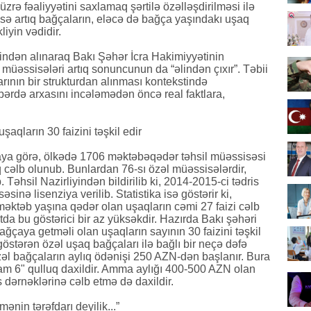
 üzrə fəaliyyətini saxlamaq şərtilə özəlləşdirilməsi ilə
sə artıq bağçaların, eləcə də bağça yaşındakı uşaq
liyin vədidir.
iyindən alınaraq Bakı Şəhər İcra Hakimiyyətinin
üəssisələri artıq sonuncunun da “əlindən çıxır”. Təbii
arının bir strukturdan alınması kontekstində
 pərdə arxasını incələmədən öncə real faktlara,
aqların 30 faizini təşkil edir
ikaya görə, ölkədə 1706 məktəbəqədər təhsil müəssisəsi
q cəlb olunub. Bunlardan 76-sı özəl müəssisələrdir,
Təhsil Nazirliyindən bildirilib ki, 2014-2015-ci tədris
inə lisenziya verilib. Statistika isə göstərir ki,
əktəb yaşına qədər olan uşaqların cəmi 27 faizi cəlb
a bu göstərici bir az yüksəkdir. Hazırda Bakı şəhəri
ğçaya getməli olan uşaqların sayının 30 faizini təşkil
göstərən özəl uşaq bağçaları ilə bağlı bir neçə dəfə
özəl bağçaların aylıq ödənişi 250 AZN-dən başlanır. Bura
m 6" qulluq daxildir. Amma aylığı 400-500 AZN olan
 dərnəklərinə cəlb etmə də daxildir.
mənin tərəfdarı deyilik...”