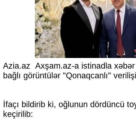
Azia.az Axşam.az-a istinadla xəbər 
bağlı görüntülər "Qonaqcanlı" verili
İfaçı bildirib ki, oğlunun dördüncü t
keçirilib: