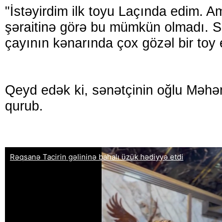
"İstəyirdim ilk toyu Laçında edim. 
şəraitinə görə bu mümkün olmadı. 
çayının kənarında çox gözəl bir toy e
Qeyd edək ki, sənətçinin oğlu Məhə
qurub.