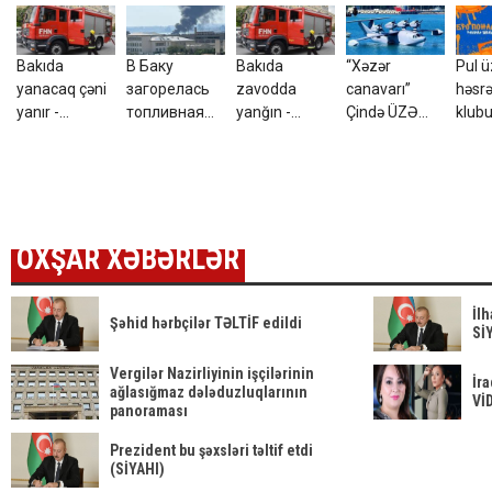
Bakıda
В Баку
Bakıda
“Xəzər
Pul 
yanacaq çəni
загорелась
zavodda
canavarı”
həsrə
yanır -
топливная
yanğın -
Çində ÜZƏ
klub
FOTO+VİDEO
цистерна -
VİDEO
ÇIXDI - ABŞ
Şeyd
ВИДЕО
kəşfiyyatı
verə
ŞOKDA
OXŞAR XƏBƏRLƏR
İl
Şəhid hərbçilər TƏLTİF edildi
Sİ
Vergilər Nazirliyinin işçilərinin
İra
ağlasığmaz dələduzluqlarının
Vİ
panoraması
Prezident bu şəxsləri təltif etdi
(SİYAHI)