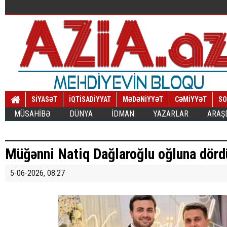
SİYASƏT
İQTİSADİYYAT
MƏDƏNİYYƏT
CƏMİYYƏT
SO
MÜSAHİBƏ
DÜNYA
İDMAN
YAZARLAR
ARAŞ
Müğənni Natiq Dağlaroğlu oğluna dörd
5-06-2026, 08:27