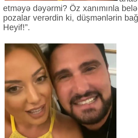
etməyə dəyərmi? Öz xanımınla belə
pozalar verərdin ki, düşmənlərin bağr
Heyif!”.