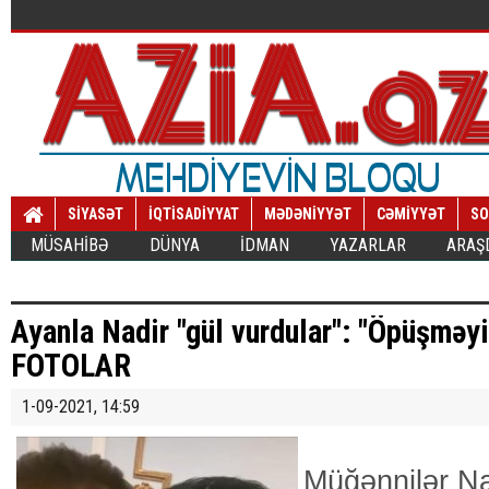
SİYASƏT
İQTİSADİYYAT
MƏDƏNİYYƏT
CƏMİYYƏT
SO
MÜSAHİBƏ
DÜNYA
İDMAN
YAZARLAR
ARAŞ
Ayanla Nadir "gül vurdular": "Öpüşməyi
FOTOLAR
1-09-2021, 14:59
Müğənnilər Na