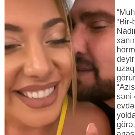
“Muh
“Bir-
Nadir
xanı
hörmə
deyi
uzaq
görü
“Azis
səni 
evdə
yold
görə,
anas