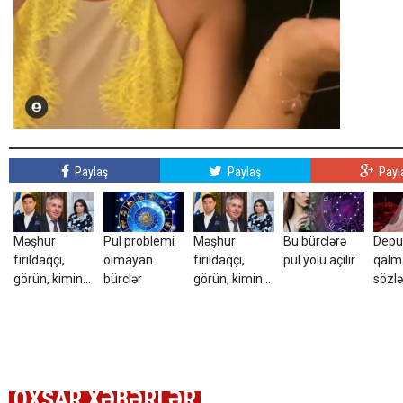
Paylaş
Paylaş
Payl
Məşhur
Pul problemi
Məşhur
Bu bürclərə
Depu
fırıldaqçı,
olmayan
fırıldaqçı,
pul yolu açılır
qalma
görün, kimin
bürclər
görün, kimin
sözlə
kürəkəni imiş?
kürəkəni imiş?
yoxdu
etmə
inte
mahnı
OXŞAR XƏBƏRLƏR