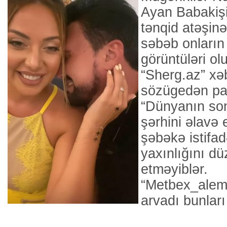
Ayan Babakişi
tənqid atəşinə
səbəb onların
görüntüləri ol
“Sherg.az” xəb
sözügedən pa
“Dünyanın son
şərhini əlavə 
şəbəkə istifad
yaxınlığını d
etməyiblər.
“Metbex_alemi
arvadı bunlar