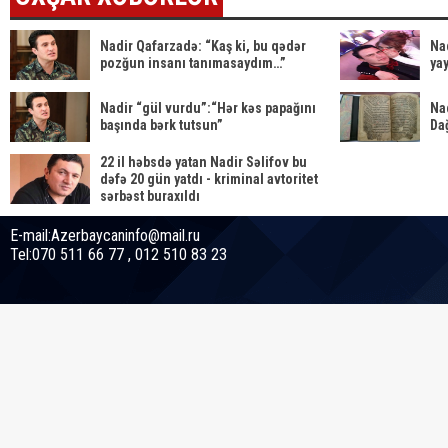
Nadir Qafarzadə: “Kaş ki, bu qədər
Na
pozğun insanı tanımasaydım…”
ya
Nadir “gül vurdu”:“Hər kəs papağını
Na
başında bərk tutsun”
Dağ
22 il həbsdə yatan Nadir Səlifov bu
dəfə 20 gün yatdı - kriminal avtoritet
sərbəst buraxıldı
E-mail:Azerbaycaninfo@mail.ru
Tel:070 511 66 77 , 012 510 83 23