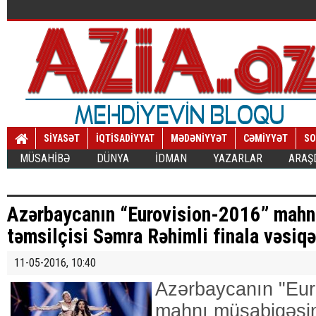
SİYASƏT
İQTİSADİYYAT
MƏDƏNİYYƏT
CƏMİYYƏT
SO
MÜSAHİBƏ
DÜNYA
İDMAN
YAZARLAR
ARAŞ
Azərbaycanın “Eurovision-2016” mahn
təmsilçisi Səmra Rəhimli finala vəsiq
11-05-2016, 10:40
Azərbaycanın "Eur
mahnı müsabiqəsin