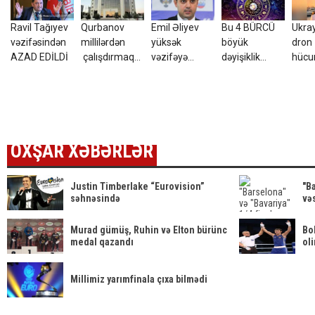
Ravil Tağıyev
Qurbanov
Emil Əliyev
Bu 4 BÜRCÜ
Ukra
vəzifəsindən
millilərdən
yüksək
böyük
dron
AZAD EDİLDİ
çalışdırmaq
vəzifəyə
dəyişiklik
hüc
istəyir - AFFA-
TƏYİN EDİLDİ
gözləyir
yara
ya sənəd verdi
azər
tələ
ETDİ
OXŞAR XƏBƏRLƏR
Justin Timberlake “Eurovision”
"Ba
səhnəsində
və
Murad gümüş, Ruhin və Elton bürünc
Bo
medal qazandı
ol
Millimiz yarımfinala çıxa bilmədi