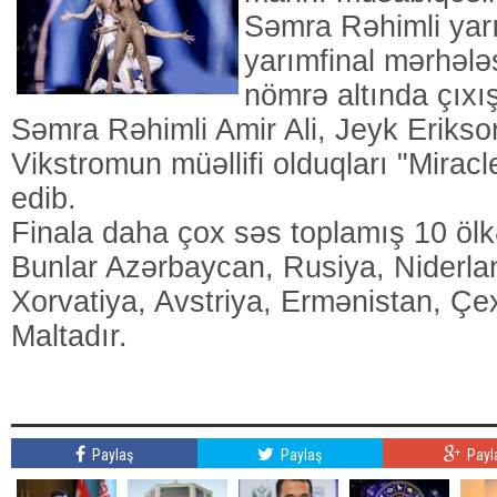
Səmra Rəhimli yarı
yarımfinal mərhəl
nömrə altında çıxış
Səmra Rəhimli Amir Ali, Jeyk Erikso
Vikstromun müəllifi olduqları "Miracl
edib.
Finala daha çox səs toplamış 10 öl
Bunlar Azərbaycan, Rusiya, Niderla
Xorvatiya, Avstriya, Ermənistan, Çex
Maltadır.
Paylaş
Paylaş
Payl