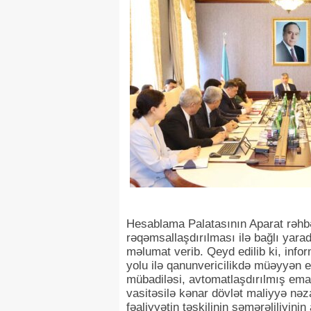
Hesablama Palatasının Aparat rəhbə
rəqəmsallaşdırılması ilə bağlı yara
məlumat verib. Qeyd edilib ki, info
yolu ilə qanunvericilikdə müəyyən e
mübadiləsi, avtomatlaşdırılmış emalı,
vasitəsilə kənar dövlət maliyyə nəza
fəaliyyətin təşkilinin səmərəliliyini