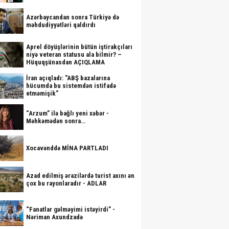
Azərbaycandan sonra Türkiyə də
məhdudiyyətləri qaldırdı
Aprel döyüşlərinin bütün iştirakçıları
niyə veteran statusu ala bilmir? –
Hüquqşünasdan AÇIQLAMA
İran açıqladı: "ABŞ bazalarına
hücumda bu sistemdən istifadə
etməmişik"
“Arzum” ilə bağlı yeni xəbər -
Məhkəmədən sonra…
Xocavənddə MİNA PARTLADI
Azad edilmiş ərazilərdə turist axını ən
çox bu rayonlaradır - ADLAR
“Fanatlar gəlməyimi istəyirdi” -
Nəriman Axundzadə