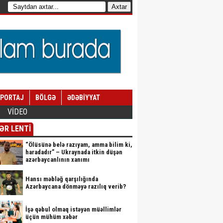
EPORTAJ
BÖLGƏ
ƏDƏBİYYAT
VİDEO
ƏR LENTİ
“Ölüsünə belə razıyam, amma bilim ki,
haradadır” – Ukraynada itkin düşən
azərbaycanlının xanımı
Hansı məbləğ qarşılığında
Azərbaycana dönməyə razılıq verib?
İşə qəbul olmaq istəyən müəllimlər
üçün mühüm xəbər