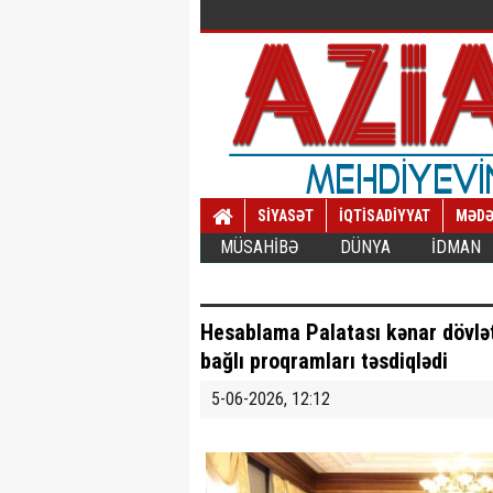
SİYASƏT
İQTİSADİYYAT
MƏDƏ
MÜSAHİBƏ
DÜNYA
İDMAN
Hesablama Palatası kənar dövlət 
bağlı proqramları təsdiqlədi
5-06-2026, 12:12