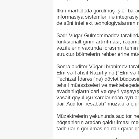
İlkin mərhələdə görülmüş işlər bar
informasiya sistemləri ilə inteqrasi
də süni intellekt texnologiyalarının
Sədr Vüqar Gülməmmədov tərəfindən 
funksionallığının artırılması, rəqə
vəzifələrin vaxtında icrasının təmin 
struktur bölmələrin rəhbərlərinə müva
Sonra auditor Vüqar İbrahimov tərə
Elm və Təhsil Nazirliyinə (“Elm və T
Təchizat İdarəsi”nə) dövlət büdcəs
təhsil müəssisələri və məktəbəqədər 
avadanlıqların cari və qeyri yaşayış
vəsait qoyuluşu xərclərindən ayrıla
dair Auditor hesabatı” müzakirə olu
Müzakirələrin yekununda auditor he
nöqsanların aradan qaldırılması məq
tədbirlərin görülməsinə dair qərar q