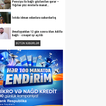
Pensiya ilə bağlı gözlənilən qərar –
Yığılan yüz minlərlə manat…
İstidə idman edənlərə xəbərdarlıq
Əməliyyatdan 12 gün sonra ölən Adillə
bağlı - cinayət işi açıldı
BÜTÜN XƏBƏRLƏR