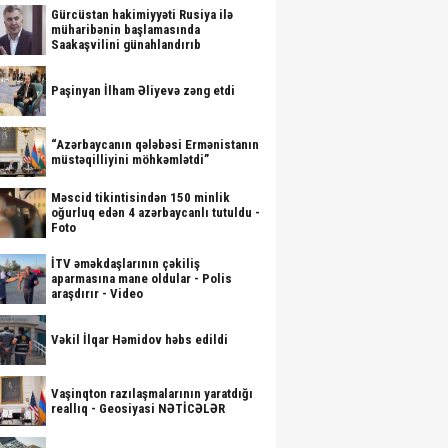
Gürcüstan hakimiyyəti Rusiya ilə
müharibənin başlamasında
Saakaşvilini günahlandırıb
Paşinyan İlham Əliyevə zəng etdi
“Azərbaycanın qələbəsi Ermənistanın
müstəqilliyini möhkəmlətdi”
Məscid tikintisindən 150 minlik
oğurluq edən 4 azərbaycanlı tutuldu -
Foto
İTV əməkdaşlarının çəkiliş
aparmasına mane oldular - Polis
araşdırır - Video
Vəkil İlqar Həmidov həbs edildi
Vaşinqton razılaşmalarının yaratdığı
reallıq - Geosiyasi NƏTİCƏLƏR