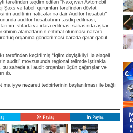
yli tərəfindən təqdim edilən “Naxçıvan Avtomobil
qi Şəxs və tabeli qurumları tərəfindən dövlət
əsinin auditinin nəticələrinə dair Auditor hesabatı”
ununda auditor hesabatının təsdiq edilməsi,
lərinin istifadə və idarə edilməsi sahəsində aşkar
rkibinin əlamətlərinin ehtimal olunması nəzərə
urorluq orqanına göndərilməsi barədə qərar qəbul
 tərəfindən keçirilmiş “İqlim dəyişikliyi ilə əlaqəli
rin auditi” mövzusunda regional təlimdə iştirakla
, bu sahədə ali audit orqanları üçün çağırışlar və
rılıb.
t maliyyə nəzarəti tədbirlərinin başlanılması ilə bağlı
laş
Paylaş
Paylaş