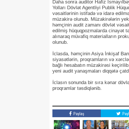
Daha sonra auditor Hafiz İsmayılbə
Yolları Dövlət Agentliyi Publik Hüqu
vəsaitlərinin istifadə və idarə edilm
müzakirə olunub. Müzakirələrin yek
həmçinin audit zamanı dövlət vəsait
edilmiş hüquqpozmalarda cinayət tə
alınaraq müvafiq materialların prok
olunub.
İclasda, həmçinin Asiya İnkişaf Bankı
siyasətlərin, proqramların və xərclə
bağlı hesabatın müzakirəsi keçirilib
yeni audit yanaşmaları diqqətə çatdı
İclasın sonunda bir sıra kənar dövlə
proqramlar təsdiqlənib.
Paylaş
Pay