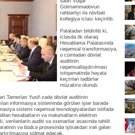
sədri Vüqar
Gülməmmədovun
rəhbərliyi ilə növbəti
kollegiya iclası keçirilib.
Palatadan bildirilib ki,
iclasda ilk olaraq
Hesablama Palatasında
rəqəmsal transformasiya,
o cümlədən dövlət
auditinin
rəqəmsallaşdırılması
istiqamətində həyata
keçirilən tədbirlər
müzakirə olunub.
ri Tamerlan Yusif-zadə dövlət auditinin
dılan informasiya sistemində görülən işlər barədə
rmasiya sistemi rəqəmsal texnologiyalardan istifadə
dilən hesabatların və məlumatların elektron
 verilənlərin auditi və ssenarilər əsasında təhlili
rətinin və büdcə prosesində iştirakdan irəli gələn
n artırılmasına xidmət edəcək.