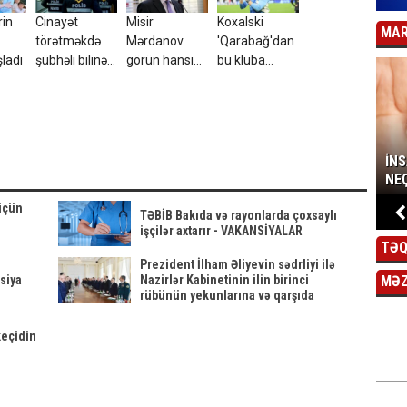
rin
Cinayət
Misir
Koxalski
MAR
törətməkdə
Mərdanov
'Qarabağ'dan
ladı
şübhəli bilinən
görün hansı
bu kluba
52 nəfər
nəsildənmiş -
transfer
saxlanıldı
6 min illik sirr...
olunur
İN
NEÇ
 üçün
TƏBİB Bakıda və rayonlarda çoxsaylı
işçilər axtarır - VAKANSİYALAR
TƏQ
unda
Prezident İlham Əliyevin sədrliyi ilə
siya
Nazirlər Kabinetinin ilin birinci
MƏ
rübünün yekunlarına və qarşıda
duran vəzifələrə həsr olunan iclası
keçirilib
keçidin