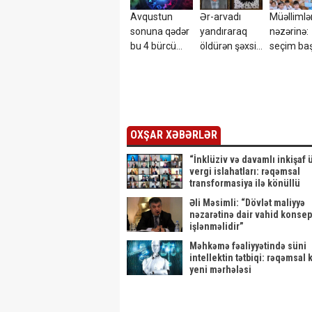
Avqustun
Ər-arvadı
Müəllimlə
sonuna qədər
yandıraraq
nəzərinə:
bu 4 bürcü
öldürən şəxsin
seçim baş
PUL
kimliyi məlum
GÖZLƏYİR
oldu -
FOTOLARI
YAYILDI
OXŞAR XƏBƏRLƏR
“İnklüziv və davamlı inkişaf
vergi islahatları: rəqəmsal
transformasiya ilə könüllü
əməletməyə doğru” mövzus
Əli Məsimli: “Dövlət maliyyə
Vergi Forumu keçirilib
nəzarətinə dair vahid konsep
işlənməlidir”
Məhkəmə fəaliyyətində süni
intellektin tətbiqi: rəqəmsal 
yeni mərhələsi