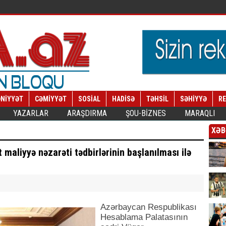
NİYYƏT
CƏMİYYƏT
SOSİAL
HADİSƏ
TƏHSİL
SƏHİYYƏ
R
YAZARLAR
ARAŞDIRMA
ŞOU-BİZNES
MARAQLI
XƏB
maliyyə nəzarəti tədbirlərinin başlanılması ilə
Azərbaycan Respublikası
Hesablama Palatasının