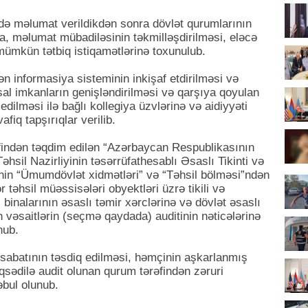
ədə məlumat verildikdən sonra dövlət qurumlarının
ya, məlumat mübadiləsinin təkmilləşdirilməsi, eləcə
 mümkün tətbiq istiqamətlərinə toxunulub.
informasiya sisteminin inkişaf etdirilməsi və
msal imkanların genişləndirilməsi və qarşıya qoyulan
edilməsi ilə bağlı kollegiya üzvlərinə və aidiyyəti
fiq tapşırıqlar verilib.
findən təqdim edilən “Azərbaycan Respublikasının
əhsil Nazirliyinin təsərrüfathesablı Əsaslı Tikinti və
inin “Ümumdövlət xidmətləri” və “Təhsil bölməsi”ndən
təhsil müəssisələri obyektləri üzrə tikili və
 binalarının əsaslı təmir xərclərinə və dövlət əsaslı
n vəsaitlərin (seçmə qaydada) auditinin nəticələrinə
nub.
sabatının təsdiq edilməsi, həmçinin aşkarlanmış
sədilə audit olunan qurum tərəfindən zəruri
əbul olunub.