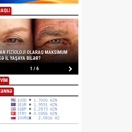
AQLI
SAN FIZIOLOJI OLARAQ MAKSIMUM
Ə IL YAŞAYA BILƏR?
1
/
6
VİM
ZƏNNƏ