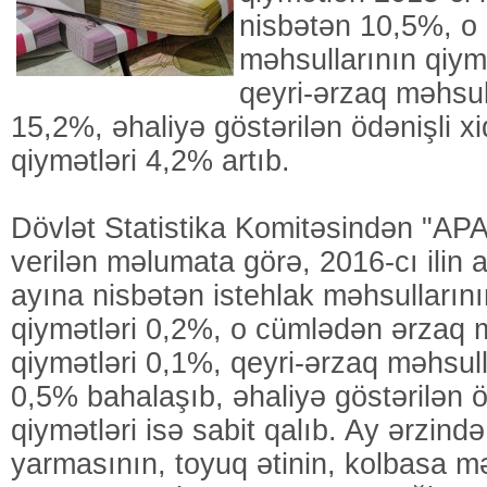
nisbətən 10,5%, o
məhsullarının qiym
qeyri-ərzaq məhsull
15,2%, əhaliyə göstərilən ödənişli xi
qiymətləri 4,2% artıb.
Dövlət Statistika Komitəsindən "A
verilən məlumata görə, 2016-cı ilin 
ayına nisbətən istehlak məhsullarını
qiymətləri 0,2%, o cümlədən ərzaq 
qiymətləri 0,1%, qeyri-ərzaq məhsull
0,5% bahalaşıb, əhaliyə göstərilən ö
qiymətləri isə sabit qalıb. Ay ərzin
yarmasının, toyuq ətinin, kolbasa mə