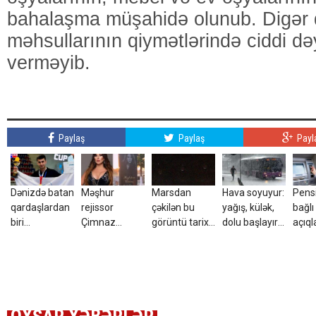
bahalaşma müşahidə olunub. Digər 
məhsullarının qiymətlərində ciddi dəy
verməyib.
Paylaş
Paylaş
Payl
Dənizdə batan
Məşhur
Marsdan
Hava soyuyur:
Pensi
qardaşlardan
rejissor
çəkilən bu
yağış, külək,
bağlı
biri
Çimnaz
görüntü tarixə
dolu başlayır
açıql
Azərbaycan
Sultanovanın
düşdü
– Tarix
Dəyiş
çempionu
məzarından
açıqlandı
edilir
imiş
video paylaşdı