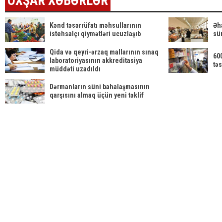
OXŞAR XƏBƏRLƏR
Kənd təsərrüfatı məhsullarının
Əh
istehsalçı qiymətləri ucuzlaşıb
sü
Qida və qeyri-ərzaq mallarının sınaq
60
laboratoriyasının akkreditasiya
tə
müddəti uzadıldı
Dərmanların süni bahalaşmasının
qarşısını almaq üçün yeni təklif