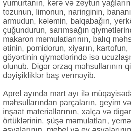
yumurtanın, kərə və zeytun yağların
tozunun, limonun, naringinin, banan
armudun, kələmin, balqabağın, yer
çuğundurun, sarımsağın qiymətləri
makaron məmulatlarının, balıq məhs
ətinin, pomidorun, xiyarın, kartofun,
göyərtinin qiymətlərində isə ucuzl
olunub. Digər ərzaq məhsullarının qi
dəyişikliklər baş verməyib.
Aprel ayında mart ayı ilə müqayisəd
məhsullarından parçaların, geyim və
inşaat materiallarının, xalça və dig
örtüklərinin, şüşə məmulatları, yemə
əşyalarının, mebel və ev əşyalarının