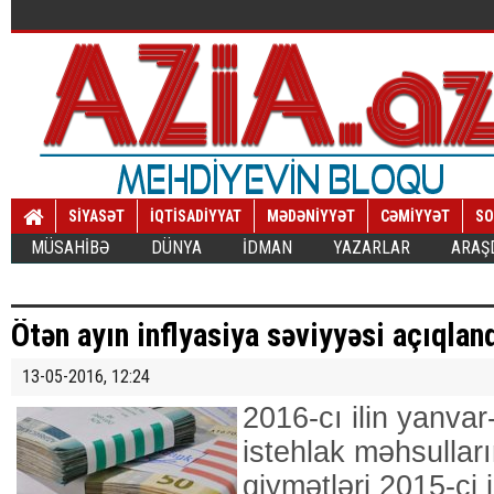
SİYASƏT
İQTİSADİYYAT
MƏDƏNİYYƏT
CƏMİYYƏT
SO
MÜSAHİBƏ
DÜNYA
İDMAN
YAZARLAR
ARAŞ
Ötən ayın inflyasiya səviyyəsi açıqlan
13-05-2016, 12:24
2016-cı ilin yanvar
istehlak məhsulları
qiymətləri 2015-ci 