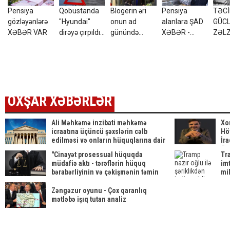
Pensiya
Qobustanda
Blogerin əri
Pensiya
TƏCİL
gözləyənlərə
"Hyundai"
onun ad
alanlara ŞAD
GÜC
XƏBƏR VAR
dirəyə çırpıldı,
günündə
XƏBƏR -
ZƏL
sürücü öldü
ölübmüş... -
Ödənildi
oldu
FOTOLAR
ölkə
OXŞAR XƏBƏRLƏR
Ali Məhkəmə inzibati məhkəmə
Xo
icraatına üçüncü şəxslərin cəlb
Hö
edilməsi və onların hüquqlarına dair
İr
qərardad qəbul etdi
Üz
"Cinayət prosessual hüquqda
Tra
müdafiə aktı - tərəflərin hüquq
im
bərabərliyinin və çəkişmənin təmin
mi
edilməsinin vacib elementi kimi"
Zəngəzur oyunu - Çox qaranlıq
mətləbə işıq tutan analiz