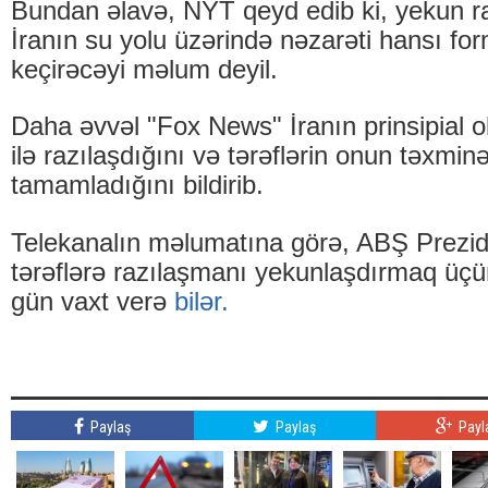
Bundan əlavə, NYT qeyd edib ki, yekun r
İranın su yolu üzərində nəzarəti hansı fo
keçirəcəyi məlum deyil.
Daha əvvəl "Fox News" İranın prinsipial ol
ilə razılaşdığını və tərəflərin onun təxmi
tamamladığını bildirib.
Telekanalın məlumatına görə, ABŞ Prezi
tərəflərə razılaşmanı yekunlaşdırmaq üçü
gün vaxt verə
bilər.
Paylaş
Paylaş
Payl