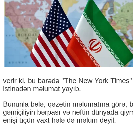
verir ki, bu barədə "The New York Times"
istinadən məlumat yayıb.
Bununla belə, qəzetin məlumatına görə,
gəmiçiliyin bərpası və neftin dünyada qi
enişi üçün vaxt hələ də məlum deyil.