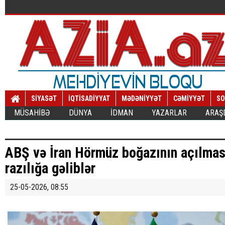
SİYASƏT
İQTİSADİYYAT
MƏDƏNİYYƏT
CƏMİYYƏT
SO
MÜSAHİBƏ
DÜNYA
İDMAN
YAZARLAR
ARAŞ
ABŞ və İran Hörmüz boğazının açılması 
razılığa gəliblər
25-05-2026, 08:55