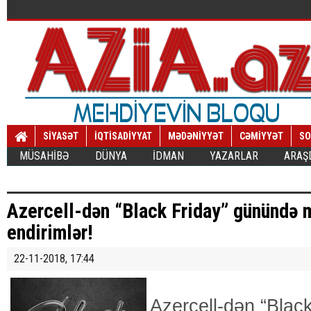
SİYASƏT
İQTİSADİYYAT
MƏDƏNİYYƏT
CƏMİYYƏT
SO
MÜSAHİBƏ
DÜNYA
İDMAN
YAZARLAR
ARAŞ
Azercell-dən “Black Friday” günündə
endirimlər!
22-11-2018, 17:44
Azercell-dən “Blac