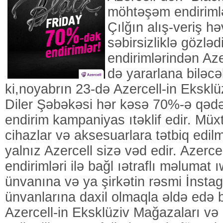
möhtəşəm endiriml
Çılğın alış-veriş h
səbirsizliklə gözləd
endirimlərindən Aze
də yararlana biləcə
ki,noyabrın 23-də Azercell-in Ekskl
Diler Şəbəkəsi hər kəsə 70%-ə qədə
endirim kampaniyas ıtəklif edir. Müxt
cihazlar və aksesuarlara tətbiq edilm
yalnız Azercell sizə vəd edir. Azercel
endirimləri ilə bağl ıətraflı məlumat
ünvanına və ya şirkətin rəsmi İnst
ünvanlarına daxil olmaqla əldə edə bi
Azercell-in Eksklüziv Mağazaları və