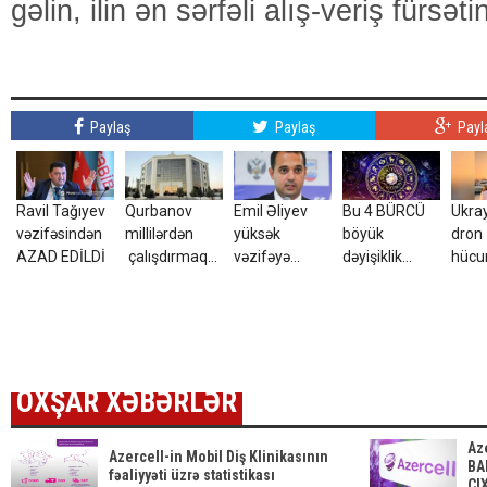
gəlin, ilin ən sərfəli alış-veriş fürsət
Paylaş
Paylaş
Payl
Ravil Tağıyev
Qurbanov
Emil Əliyev
Bu 4 BÜRCÜ
Ukra
vəzifəsindən
millilərdən
yüksək
böyük
dron
AZAD EDİLDİ
çalışdırmaq
vəzifəyə
dəyişiklik
hüc
istəyir - AFFA-
TƏYİN EDİLDİ
gözləyir
yara
ya sənəd verdi
azər
tələ
ETDİ
OXŞAR XƏBƏRLƏR
Aze
Azercell-in Mobil Diş Klinikasının
BA
fəaliyyəti üzrə statistikası
ÇI