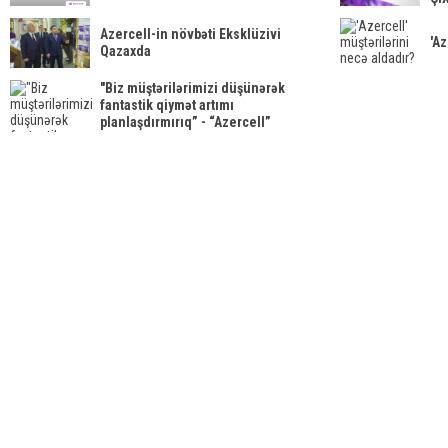
Azercell-in növbəti Eksklüzivi
'Az
Qazaxda
"Biz müştərilərimizi düşünərək
fantastik qiymət artımı
planlaşdırmırıq” - “Azercell”