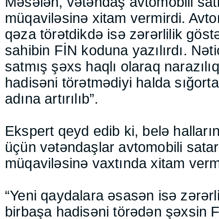
Məsələn, vətəndaş avtomobili satır
müqaviləsinə xitam vermirdi. Avto
qəza törətdikdə isə zərərlilik göstə
sahibin FİN koduna yazılırdı. Nət
satmış şəxs haqlı olaraq narazılıq 
hadisəni törətmədiyi halda sığort
adına artırılıb”.
Ekspert qeyd edib ki, belə halları
üçün vətəndaşlar avtomobili satar
müqaviləsinə vaxtında xitam verməl
“Yeni qaydalara əsasən isə zərərli
birbaşa hadisəni törədən şəxsin 