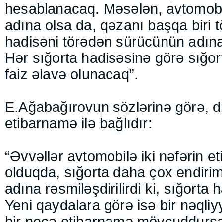
hesablanacaq. Məsələn, avtomobil
adına olsa da, qəzanı başqa biri 
hadisəni törədən sürücünün adına 
Hər sığorta hadisəsinə görə sığo
faiz əlavə olunacaq”.
E.Ağabağırovun sözlərinə görə, di
etibarnamə ilə bağlıdır:
“Əvvəllər avtomobilə iki nəfərin e
olduqda, sığorta daha çox endirim
adına rəsmiləşdirilirdi ki, sığorta
Yeni qaydalara görə isə bir nəqliy
bir neçə etibarnamə mövcuddursa