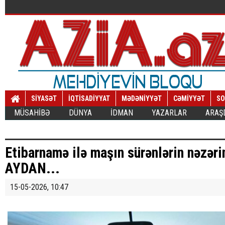
SİYASƏT
İQTİSADİYYAT
MƏDƏNİYYƏT
CƏMİYYƏT
SO
MÜSAHİBƏ
DÜNYA
İDMAN
YAZARLAR
ARAŞ
Etibarnamə ilə maşın sürənlərin nəzər
AYDAN...
15-05-2026, 10:47