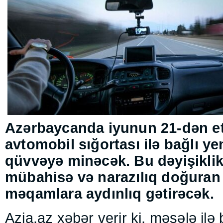
Azərbaycanda iyunun 21-dən et
avtomobil sığortası ilə bağlı ye
qüvvəyə minəcək. Bu dəyişiklik
mübahisə və narazılıq doğuran 
məqamlara aydınlıq gətirəcək.
Azia.az
xəbər verir ki, məsələ ilə 