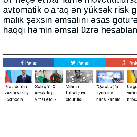
avtomatik olaraq ən yüksək risk g
malik şəxsin əmsalını əsas götür
haqqı həmin əmsal üzrə hesablan
Paylaş
Paylaş
Payl
Prezidentin
Sabiq YPX
Millinin
“Qarabağ”ın
Üç g
vəzifə verdiyi
əməkdaşı
futbolçusu
oyununa
səfir 
Fəxrəddin
vəfat etdi -
öldürüldü
hansı kanalda
həbs
İsmayılov
FOTO
baxaq?
göndə
kimdir? -
DOSYE