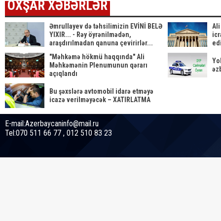
OXŞAR XƏBƏRLƏR
Əmrullayev də təhsilimizin EVİNİ BELƏ
Al
YIXIR... - Rəy öyrənilmədən,
ic
araşdırılmadan qanuna çevirirlər...
ed
qə
"Məhkəmə hökmü haqqında" Ali
Yo
Məhkəmənin Plenumunun qərarı
əz
açıqlandı
Bu şəxslərə avtomobil idarə etməyə
icazə verilməyəcək – XATIRLATMA
E-mail:Azerbaycaninfo@mail.ru
Tel:070 511 66 77 , 012 510 83 23