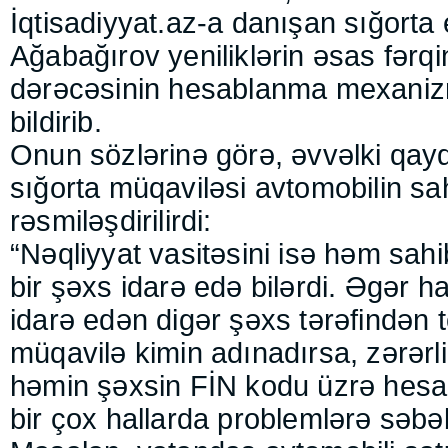
İqtisadiyyat.az-a danışan sığorta 
Ağabağırov yeniliklərin əsas fərqin
dərəcəsinin hesablanma mexaniz
bildirib.
Onun sözlərinə görə, əvvəlki qay
sığorta müqaviləsi avtomobilin sa
rəsmiləşdirilirdi:
“Nəqliyyat vasitəsini isə həm sah
bir şəxs idarə edə bilərdi. Əgər h
idarə edən digər şəxs tərəfindən t
müqavilə kimin adınadırsa, zərərlil
həmin şəxsin FİN kodu üzrə hesab
bir çox hallarda problemlərə səbə