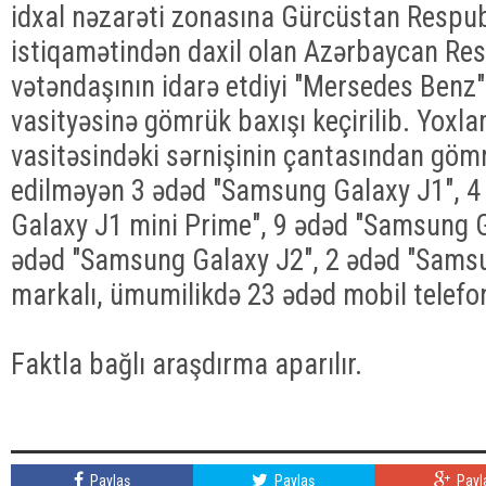
idxal nəzarəti zonasına Gürcüstan Respub
istiqamətindən daxil olan Azərbaycan Res
vətəndaşının idarə etdiyi "Mersedes Benz"
vasityəsinə gömrük baxışı keçirilib. Yoxl
vasitəsindəki sərnişinin çantasından göm
edilməyən 3 ədəd "Samsung Galaxy J1", 
Galaxy J1 mini Prime", 9 ədəd "Samsung G
ədəd "Samsung Galaxy J2", 2 ədəd "Sams
markalı, ümumilikdə 23 ədəd mobil telefon
Faktla bağlı araşdırma aparılır.
Paylaş
Paylaş
Payl