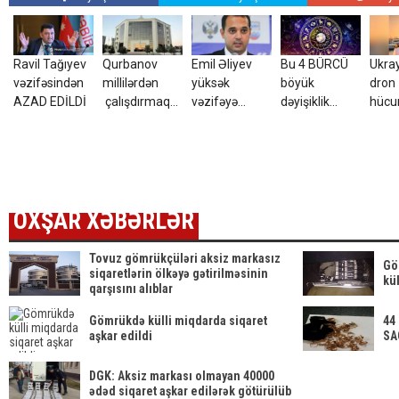
Ravil Tağıyev
Qurbanov
Emil Əliyev
Bu 4 BÜRCÜ
Ukra
vəzifəsindən
millilərdən
yüksək
böyük
dron
AZAD EDİLDİ
çalışdırmaq
vəzifəyə
dəyişiklik
hüc
istəyir - AFFA-
TƏYİN EDİLDİ
gözləyir
yara
ya sənəd verdi
azər
tələ
ETDİ
OXŞAR XƏBƏRLƏR
Tovuz gömrükçüləri aksiz markasız
Gö
siqaretlərin ölkəyə gətirilməsinin
kül
qarşısını alıblar
Gömrükdə külli miqdarda siqaret
44 
aşkar edildi
SA
DGK: Aksiz markası olmayan 40000
ədəd siqaret aşkar edilərək götürülüb