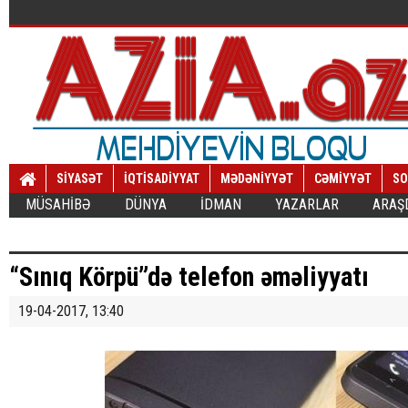
SİYASƏT
İQTİSADİYYAT
MƏDƏNİYYƏT
CƏMİYYƏT
SO
MÜSAHİBƏ
DÜNYA
İDMAN
YAZARLAR
ARAŞ
“Sınıq Körpü”də telefon əməliyyatı
19-04-2017, 13:40