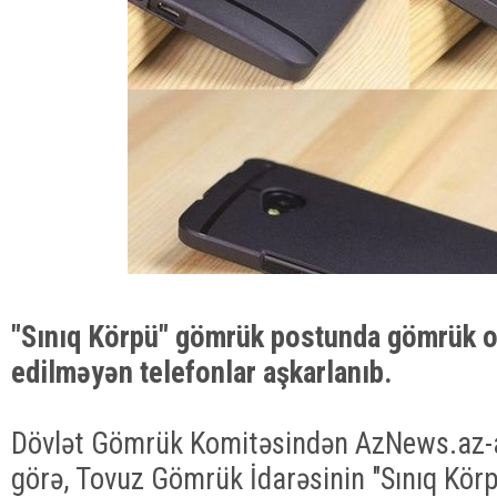
"Sınıq Körpü" gömrük postunda gömrük o
edilməyən telefonlar aşkarlanıb.
Dövlət Gömrük Komitəsindən AzNews.az-
görə, Tovuz Gömrük İdarəsinin "Sınıq Kö