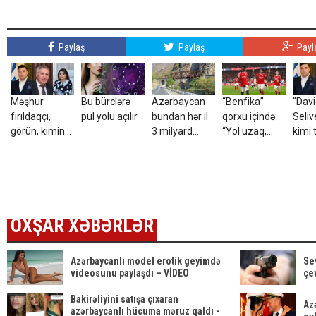
Paylaş
Paylaş
Payl
Məşhur
Bu bürclərə
Azərbaycan
“Benfika”
"Dav
fırıldaqçı,
pul yolu açılır
bundan hər il
qorxu içində:
Seliv
görün, kimin
3 milyard
“Yol uzaq,
kimi 
kürəkəni imiş?
dollar
”Sabah”
dələ
qazanacaq
arzuolunmaz
məşh
rəqibdir”
qohu
üzə ç
OXŞAR XƏBƏRLƏR
Azərbaycanlı model erotik geyimdə
Se
videosunu paylaşdı – VİDEO
çe
Bakirəliyini satışa çıxaran
Az
azərbaycanlı hücuma məruz qaldı -