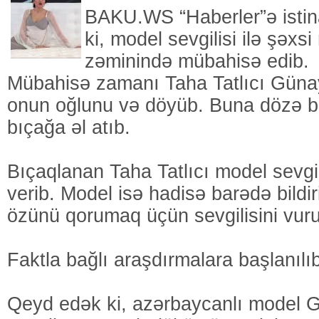
BAKU.WS “Haberler”ə istin
ki, model sevgilisi ilə şəxs
zəminində mübahisə edib.
Mübahisə zamanı Taha Tatlıcı Gün
onun oğlunu və döyüb. Buna dözə b
bıçağa əl atıb.
Bıçaqlanan Taha Tatlıcı model sevg
verib. Model isə hadisə barədə bildir
özünü qorumaq üçün sevgilisini vur
Faktla bağlı araşdırmalara başlanılı
Qeyd edək ki, azərbaycanlı model