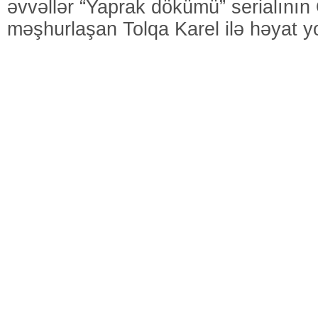
əvvəllər “Yaprak dökümü” serialının 
məşhurlaşan Tolqa Karel ilə həyat yo