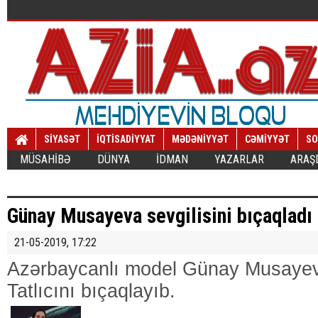
SİYASƏT
İQTİSADİYYAT
MƏDƏNİYYƏT
CƏMİYYƏT
SO
MÜSAHİBƏ
DÜNYA
İDMAN
YAZARLAR
ARAŞ
Günay Musayeva sevgilisini bıçaqladı
21-05-2019, 17:22
Azərbaycanlı model Günay Musayeva
Tatlıcını bıçaqlayıb.