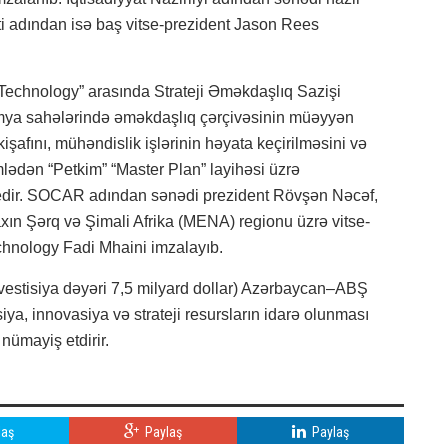
ti adından isə baş vitse-prezident Jason Rees
chnology” arasında Strateji Əməkdaşlıq Sazişi
kimya sahələrində əməkdaşlıq çərçivəsinin müəyyən
nkişafını, mühəndislik işlərinin həyata keçirilməsini və
mlədən “Petkim” “Master Plan” layihəsi üzrə
ə edir. SOCAR adından sənədi prezident Rövşən Nəcəf,
ın Şərq və Şimali Afrika (MENA) regionu üzrə vitse-
chnology Fadi Mhaini imzalayıb.
vestisiya dəyəri 7,5 milyard dollar) Azərbaycan–ABŞ
siya, innovasiya və strateji resursların idarə olunması
nümayiş etdirir.
laş
Paylaş
Paylaş