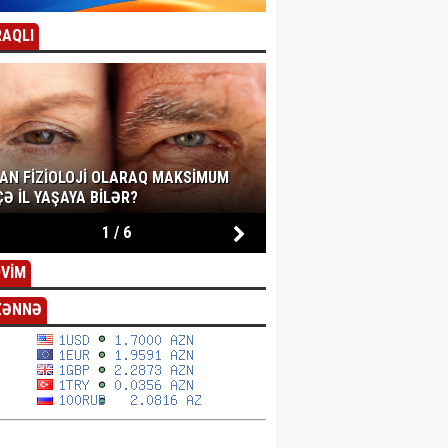
AQLI
SAN FIZIOLOJI OLARAQ MAKSIMUM
Ə IL YAŞAYA BILƏR?
1
/
6
VİM
ZƏNNƏ