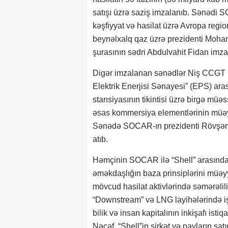
satışı üzrə saziş imzalanıb. Sənədi 
kəşfiyyat və hasilat üzrə Avropa regi
beynəlxalq qaz üzrə prezidenti Moham
şurasının sədri Abdulvahit Fidan imzal
Digər imzalanan sənədlər Niş CCGT la
Elektrik Enerjisi Sənayesi” (EPS) ara
stansiyasının tikintisi üzrə birgə müə
əsas kommersiya elementlərinin müəyy
Sənədə SOCAR-ın prezidenti Rövşən 
atıb.
Həmçinin SOCAR ilə “Shell” arasında e
əməkdaşlığın baza prinsiplərini m
mövcud hasilat aktivlərində səmərəliliy
“Downstream” və LNG layihələrində işti
bilik və insan kapitalının inkişafı is
Nəcəf, “Shell”in şirkət və payların satı