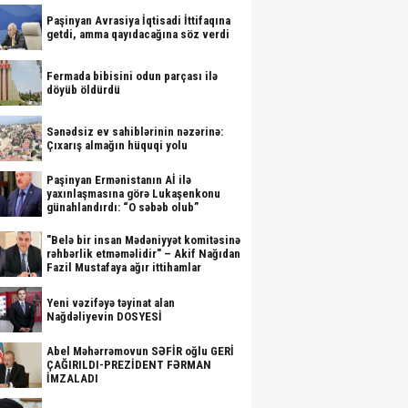
Paşinyan Avrasiya İqtisadi İttifaqına
getdi, amma qayıdacağına söz verdi
Fermada bibisini odun parçası ilə
döyüb öldürdü
Sənədsiz ev sahiblərinin nəzərinə:
Çıxarış almağın hüquqi yolu
Paşinyan Ermənistanın Aİ ilə
yaxınlaşmasına görə Lukaşenkonu
günahlandırdı: “O səbəb olub”
"Belə bir insan Mədəniyyət komitəsinə
rəhbərlik etməməlidir" – Akif Nağıdan
Fazil Mustafaya ağır ittihamlar
Yeni vəzifəyə təyinat alan
Nağdəliyevin DOSYESİ
Abel Məhərrəmovun SƏFİR oğlu GERİ
ÇAĞIRILDI-PREZİDENT FƏRMAN
İMZALADI