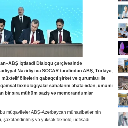
ycan–ABŞ İqtisadi Dialoqu çərçivəsində
adiyyat Nazirliyi və SOCAR tərəfindən ABŞ, Türkiyə,
üxtəlif ölkələrin qabaqcıl şirkət və qurumları ilə
ə rəqəmsal texnologiyalar sahələrini əhatə edən, ümumi
olan bir sıra mühüm saziş və memorandumlar
n bu müqavilələr ABŞ-Azərbaycan münasibətlərinin
i, şaxələndirilmiş və yüksək texnoloji iqtisadi