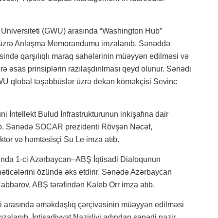
niversiteti (GWU) arasında “Washington Hub”
q üzrə Anlaşma Memorandumu imzalanıb. Sənəddə
sində qarşılıqlı maraq sahələrinin müəyyən edilməsi və
zrə əsas prinsiplərin razılaşdırılması qeyd olunur. Sənədi
 qlobal təşəbbüslər üzrə dekan köməkçisi Sevinc
İntellekt Bulud İnfrastrukturunun inkişafına dair
ıb. Sənədə SOCAR prezidenti Rövşən Nəcəf,
ektor və həmtəsisçi Su Le imza atıb.
nda 1-ci Azərbaycan–ABŞ İqtisadi Dialoqunun
 nəticələrini özündə əks etdirir. Sənədə Azərbaycan
 Cabbarov, ABŞ tərəfindən Kaleb Orr imza atıb.
rkəti arasında əməkdaşlıq çərçivəsinin müəyyən edilməsi
anıb. İqtisadiyyat Nazirliyi adından sənədi nazir