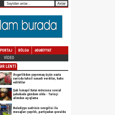
EPORTAJ
BÖLGƏ
ƏDƏBİYYAT
VİDEO
ƏR LENTİ
Əsgərlikdən yayınmaq üçün saxta
xaricdə təhsil sənədi verdilər, həbs
edildilər
Şah İsmayıl Xətai mövzusu sosial
şəbəkədə gündəm oldu - Tarixçi
alimdən açıqlama
Bələdiyyə sədrinin sevgilisi ilə
mesajları yayıldı, partiyadan qovuldu