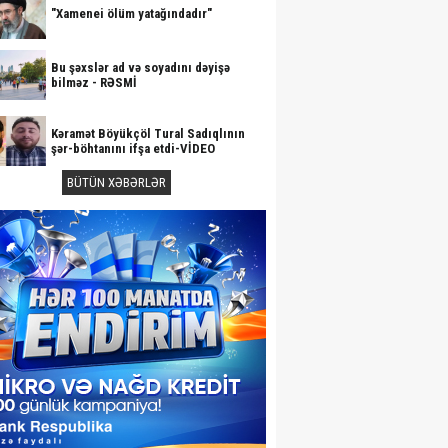
"Xamenei ölüm yatağındadır"
Bu şəxslər ad və soyadını dəyişə
bilməz - RƏSMİ
Kəramət Böyükçöl Tural Sadıqlının
şər-böhtanını ifşa etdi-VİDEO
BÜTÜN XƏBƏRLƏR