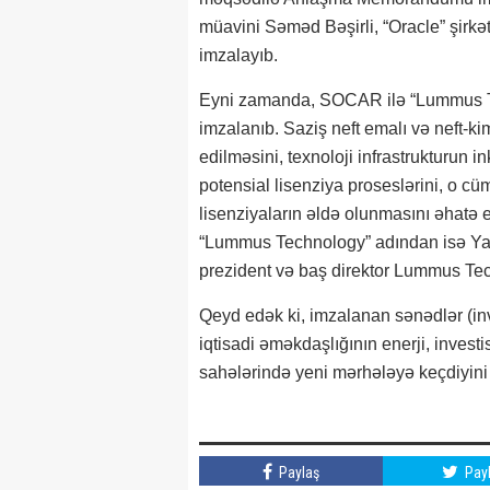
müavini Səməd Bəşirli, “Oracle” şirkə
imzalayıb.
Eyni zamanda, SOCAR ilə “Lummus Te
imzalanıb. Saziş neft emalı və neft-
edilməsini, texnoloji infrastrukturun i
potensial lisenziya proseslərini, o cü
lisenziyaların əldə olunmasını əhat
“Lummus Technology” adından isə Yax
prezident və baş direktor Lummus Te
Qeyd edək ki, imzalanan sənədlər (in
iqtisadi əməkdaşlığının enerji, investi
sahələrində yeni mərhələyə keçdiyini 
Paylaş
Pay