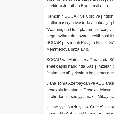
direktoru Jonathan Bar təmsil edib.
Həmçinin SOCAR və Corc Vaşinqton U
platforması çərçivəsində əməkdaşlı
“Washington Hub” platforması çərçivə
birgə layihələrin həyata keçirilməsi ü
SOCAR prezidenti Rövşən Nəcəf, GWU
Məmmədova imzalayıb.
SOCAR və “Haimaker.ai” arasında Süni 
əməkdaşlıq haqqında Saziş imzalan
“Haimaker.ai” şirkətinin baş icraçı dir
Daha sonra Azərbaycan və ABŞ arası
protokolu imzalanıb. Protokol iclasın
tərəfindən iqtisadiyyat naziri Mikayıl
İqtisadiyyat Nazirliyi ilə “Oracle” şi
məqsədilə Anlaşma Memorandumu imzal