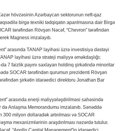
əzər hövzəsinin Azərbaycan sektorunun neft-qaz
əqsədilə birgə texniki tədqiqatın aparılmasına dair Birgə
OCAR tərəfindən Rövşən Nəcəf, “Chevron” tərəfindən
r Derek Magness imzalayıb.
” arasında TANAP layihəsi üzrə investisiya dəstəyi
NAP layihəsi üzrə strateji maliyyə əməkdaşlığı;
 7 faizlik payını saxlayan holdinq şirkətində minoritar
 Sənədə SOCAR tərəfindən qurumun prezidenti Rövşən
əfindən şirkətin idarəedici direktoru Jonathan Bar
” arasında enerji maliyyələşdirilməsi sahəsində
air də Anlaşma Memorandumu imzalanıb. Sənəddə
300 milyon dollaradək artırılması və SOCAR
ləşmə mexanizmlərinin araşdırılması nəzərdə tutulur.
əcəf, “Apollo Capital Management”in idarəedici