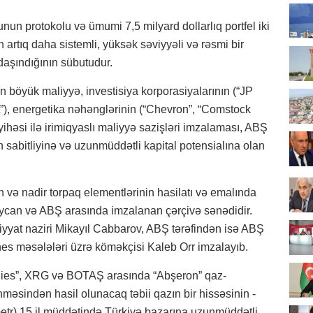
un protokolu və ümumi 7,5 milyard dollarlıq portfel iki
n artıq daha sistemli, yüksək səviyyəli və rəsmi bir
daşındığının sübutudur.
 böyük maliyyə, investisiya korporasiyalarının (“JP
), energetika nəhənglərinin (“Chevron”, “Comstock
si ilə irimiqyaslı maliyyə sazişləri imzalaması, ABŞ
n sabitliyinə və uzunmüddətli kapital potensialına olan
ın və nadir torpaq elementlərinin hasilatı və emalında
baycan və ABŞ arasında imzalanan çərçivə sənədidir.
iyyat naziri Mikayıl Cabbarov, ABŞ tərəfindən isə ABŞ
iznes məsələləri üzrə köməkçisi Kaleb Orr imzalayıb.
ies”, XRG və BOTAŞ arasında “Abşeron” qaz-
məsindən hasil olunacaq təbii qazın bir hissəsinin -
 metr) 15 il müddətində Türkiyə bazarına uzunmüddətli