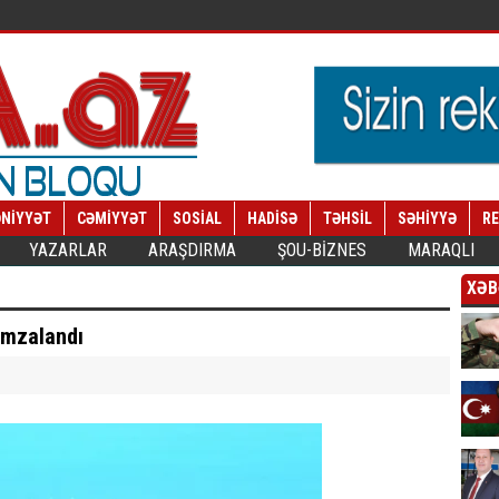
NİYYƏT
CƏMİYYƏT
SOSİAL
HADİSƏ
TƏHSİL
SƏHİYYƏ
R
YAZARLAR
ARAŞDIRMA
ŞOU-BİZNES
MARAQLI
XƏB
 imzalandı