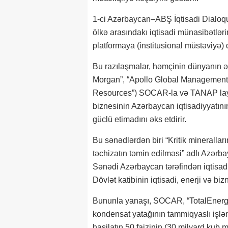
1-ci Azərbaycan–ABŞ İqtisadi Dialoqun
ölkə arasındakı iqtisadi münasibətləri
platformaya (institusional müstəviyə) 
Bu razılaşmalar, həmçinin dünyanın ən
Morgan”, “Apollo Global Management”
Resources”) SOCAR-la və TANAP layihə
biznesinin Azərbaycan iqtisadiyyatını
güclü etimadını əks etdirir.
Bu sənədlərdən biri “Kritik minerallar
təchizatın təmin edilməsi” adlı Azər
Sənədi Azərbaycan tərəfindən iqtisad
Dövlət katibinin iqtisadi, enerji və b
Bununla yanaşı, SOCAR, “TotalEnerg
kondensat yatağının tammiqyaslı işlən
hasilatın 50 faizinin (30 milyard kub