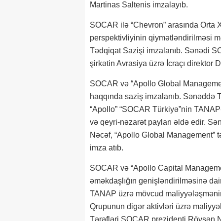
Martinas Saltenis imzalayıb.
SOCAR ilə “Chevron” arasında Orta X
perspektivliyinin qiymətləndirilməsi m
Tədqiqat Sazişi imzalanıb. Sənədi S
şirkətin Avrasiya üzrə İcraçı direkto
SOCAR və “Apollo Global Management
haqqında saziş imzalanıb. Sənəddə TA
“Apollo” “SOCAR Türkiyə”nin TANAP-da
və qeyri-nəzarət payları əldə edir.
Nəcəf, “Apollo Global Management” tər
imza atıb.
SOCAR və “Apollo Capital Management
əməkdaşlığın genişləndirilməsinə d
TANAP üzrə mövcud maliyyələşmənin 
Qrupunun digər aktivləri üzrə maliyyə
Tərəfləri SOCAR prezidenti Rövşən N