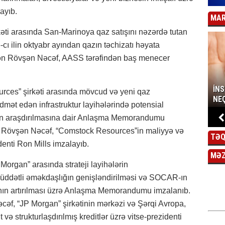
ayıb.
MAR
i arasında San-Marinoya qaz satışını nəzərdə tutan
cı ilin oktyabr ayından qazın təchizatı həyata
ən Rövşən Nəcəf, AASS tərəfindən baş menecer
İN
ces” şirkəti arasında mövcud və yeni qaz
NEÇ
dmət edən infrastruktur layihələrində potensial
nın araşdırılmasına dair Anlaşma Memorandumu
 Rövşən Nəcəf, “Comstock Resources”in maliyyə və
TƏQ
denti Ron Mills imzalayıb.
MƏ
organ” arasında strateji layihələrin
üddətli əməkdaşlığın genişləndirilməsi və SOCAR-ın
ının artırılması üzrə Anlaşma Memorandumu imzalanıb.
f, “JP Morgan” şirkətinin mərkəzi və Şərqi Avropa,
və strukturlaşdırılmış kreditlər üzrə vitse-prezidenti