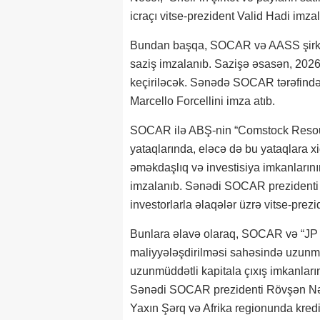
icraçı vitse-prezident Valid Hadi imzal
Bundan başqa, SOCAR və AASS şirkət
saziş imzalanıb. Sazişə əsasən, 2026-
keçiriləcək. Sənədə SOCAR tərəfind
Marcello Forcellini imza atıb.
SOCAR ilə ABŞ-nin “Comstock Resour
yataqlarında, eləcə də bu yataqlara xi
əməkdaşlıq və investisiya imkanları
imzalanıb. Sənədi SOCAR prezidenti
investorlarla əlaqələr üzrə vitse-prezi
Bunlara əlavə olaraq, SOCAR və “JP M
maliyyələşdirilməsi sahəsində uzunm
uzunmüddətli kapitala çıxış imkanlar
Sənədi SOCAR prezidenti Rövşən Nəcə
Yaxın Şərq və Afrika regionunda kredit 