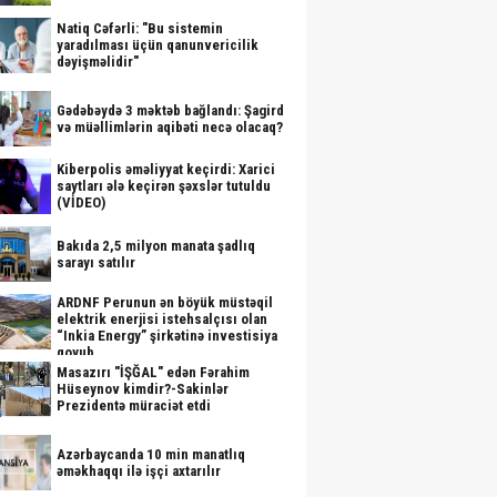
Natiq Cəfərli: "Bu sistemin
yaradılması üçün qanunvericilik
dəyişməlidir"
Gədəbəydə 3 məktəb bağlandı: Şagird
və müəllimlərin aqibəti necə olacaq?
Kiberpolis əməliyyat keçirdi: Xarici
saytları ələ keçirən şəxslər tutuldu
(VİDEO)
Bakıda 2,5 milyon manata şadlıq
sarayı satılır
ARDNF Perunun ən böyük müstəqil
elektrik enerjisi istehsalçısı olan
“Inkia Energy” şirkətinə investisiya
qoyub
Masazırı "İŞĞAL" edən Fərahim
Hüseynov kimdir?-Sakinlər
Prezidentə müraciət etdi
Azərbaycanda 10 min manatlıq
əməkhaqqı ilə işçi axtarılır