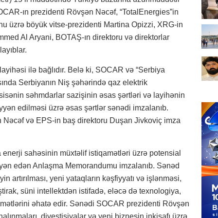
SOCAR-ın prezidenti Rövşən Nəcəf, “TotalEnergies”in
onu üzrə böyük vitse-prezidenti Martina Opizzi, XRG-in
med Al Aryani, BOTAŞ-ın direktoru və direktorlar
ayıblar.
yihəsi ilə bağlıdır. Belə ki, SOCAR və “Serbiya
sında Serbiyanın Niş şəhərində qaz elektrik
ssisənin səhmdarlar sazişinin əsas şərtləri və layihənin
ən edilməsi üzrə əsas şərtlər sənədi imzalanıb.
Nəcəf və EPS-in baş direktoru Duşan Jivkoviç imza
nerji sahəsinin müxtəlif istiqamətləri üzrə potensial
üəyyən edən Anlaşma Memorandumu imzalanıb. Sənəd
in artırılması, yeni yataqların kəşfiyyatı və işlənməsi,
rak, süni intellektdən istifadə, eləcə də texnologiya,
tiqamətlərini əhatə edir. Sənədi SOCAR prezidenti Rövşən
nalınmaları, divestisiyalar və yeni biznesin inkişafı üzrə