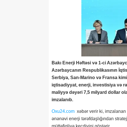
Bakı Enerji Həftəsi və 1-ci Azərba
Azərbaycanın Respublikasının İqtis
Serbiya, San-Marino və Fransa kimi m
iqtisadiyyat, enerji, investisiya v
maliyyə dəyəri 7,5 milyard dollar 
imzalanıb.
Oxu24.com
xəbər verir ki, imzalana
ənənəvi enerji tərəfdaşlığından stratej
müttəfiqliyə keçdiyini göstərir.