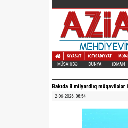
SİYASƏT
İQTİSADİYYAT
MƏDƏ
MÜSAHİBƏ
DÜNYA
İDMAN
Bakıda 8 milyardlıq müqavilələr
2-06-2026, 08:54