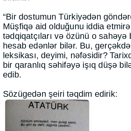
“Bir dostumun Türkiyədən göndərd
Müşfiqə aid olduğunu iddia etmirə
tədqiqatçıları və özünü o sahəyə 
hesab edənlər bilər. Bu, gerçəkd
leksikası, deyimi, nəfəsidir? Tari
bir qaranlıq səhifəyə işıq düşə bil
edib.
Sözügedən şeiri təqdim edirik: