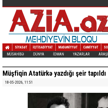
SİYASƏT
İQTİSADİYYAT
MƏDƏNİYYƏT
CƏMİYYƏT
SO
MÜSAHİBƏ
DÜNYA
İDMAN
YAZARLAR
ARAŞ
Müşfiqin Atatürkə yazdığı şeir tapıldı
18-05-2026, 11:51