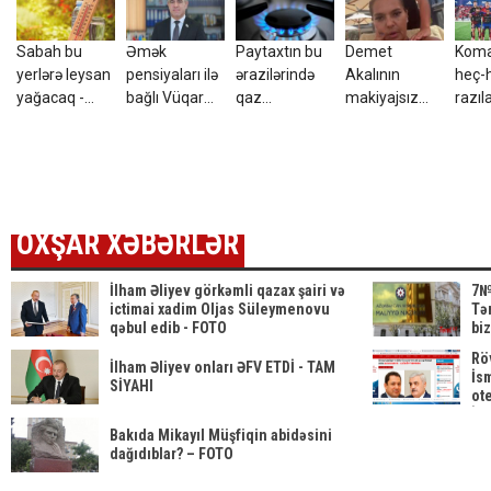
Sabah bu
Əmək
Paytaxtın bu
Demet
Koma
yerlərə leysan
pensiyaları ilə
ərazilərində
Akalının
heç-
yağacaq -
bağlı Vüqar
qaz
makiyajsız
razıl
hava
Bayramovdan
olmayacaq
halı - VİDEO
Mahir 
PROQNOZU
açıqlama
OXŞAR XƏBƏRLƏR
İlham Əliyev görkəmli qazax şairi və
7№-
ictimai xadim Oljas Süleymenovu
Tər
qəbul edib - FOTO
biz
Rö
İlham Əliyev onları ƏFV ETDİ - TAM
İsm
SİYAHI
ot
İD
Bakıda Mikayıl Müşfiqin abidəsini
dağıdıblar? – FOTO