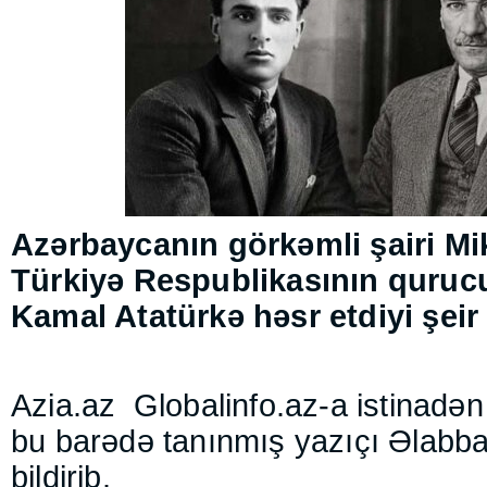
Azərbaycanın görkəmli şairi Mi
Türkiyə Respublikasının quruc
Kamal Atatürkə həsr etdiyi şeir
Azia.az
Globalinfo.az-a istinadən 
bu barədə tanınmış yazıçı Əlabb
bildirib.