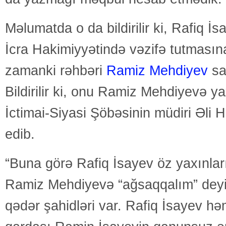
Məlumatda o da bildirilir ki, Rafiq İ
İcra Hakimiyyətində vəzifə tutması
zamanki rəhbəri
Ramiz Mehdiyev
sa
Bildirilir ki, onu Ramiz Mehdiyevə ya
İctimai-Siyasi Şöbəsinin müdiri Əli
edib.
“Buna görə Rafiq İsayev öz yaxınlar
Ramiz Mehdiyevə “ağsaqqalım” deyir
qədər şahidləri var. Rafiq İsayev 