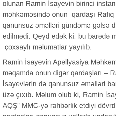
olunan Ramin İsayevin birinci instan
məhkəməsində onun qardaşı Rafiq 
qanunsuz əməlləri gündəmə gəlsə 
edilmədi. Qeyd edək ki, bu barədə 
çoxsaylı məlumatlar yayılıb.
Ramin İsayevin Apellyasiya Məhkəm
məqamda onun digər qardaşları – R
İsayevlərin də qanunsuz əməlləri bar
üzə çıxıb. Məlum olub ki, Ramin İ
AQŞ” MMC-yə rəhbərlik etdiyi dövr