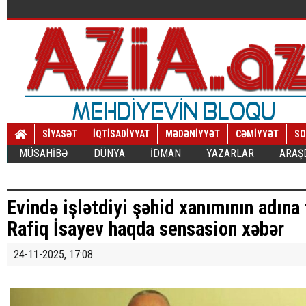
SİYASƏT
İQTİSADİYYAT
MƏDƏNİYYƏT
CƏMİYYƏT
SO
MÜSAHİBƏ
DÜNYA
İDMAN
YAZARLAR
ARAŞ
Evində işlətdiyi şəhid xanımının adına
Rafiq İsayev haqda sensasion xəbər
24-11-2025, 17:08