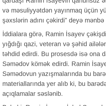
qardaşı Ramin İsayevin qanunsuz əm
və məsuliyyətdən yayınmaq üçün yük
şəxslərin adını çəkirdi” deyə mənbə b
İddialara görə, Ramin İsayev çəkişdiy
yığdığı qazi, veteran və şəhid ailələri
təhdid edirdi. Bu prosesdə isə ona d
Səmədov kömək edirdi. Ramin İsaye
Səmədovun yazışmalarında bu barədə
materiallarında yer alıb ki, bu bar
açıqlamalar səslənib.