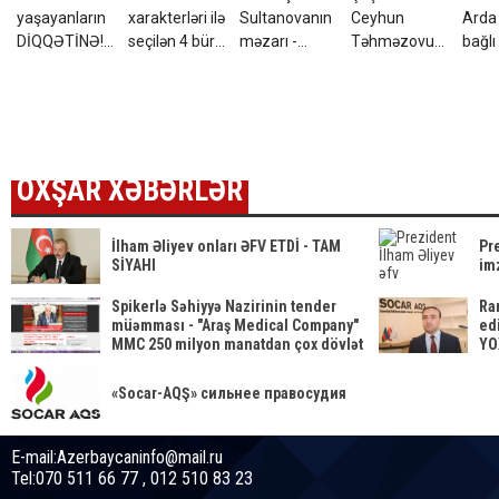
yaşayanların
xarakterləri ilə
Sultanovanın
Ceyhun
Arda 
DİQQƏTİNƏ!7
seçilən 4 bürc:
məzarı -
Təhməzovun
bağlı
avqust 2026-
Onları
VİDEO
atası
qərar
cı il saat
fikrindən
dünyasını
00:00-dan
döndərmək
dəyişdi
etibarən...
çətindir
OXŞAR XƏBƏRLƏR
İlham Əliyev onları ƏFV ETDİ - TAM
Pr
SİYAHI
im
Spikerlə Səhiyyə Nazirinin tender
Ra
müəmması - "Araş Medical Company"
ed
MMC 250 milyon manatdan çox dövlət
YO
satınalmalarına necə sahib
çıxıb...SİYAHI
«Socar-AQŞ» сильнее правосудия
E-mail:Azerbaycaninfo@mail.ru
Tel:070 511 66 77 , 012 510 83 23