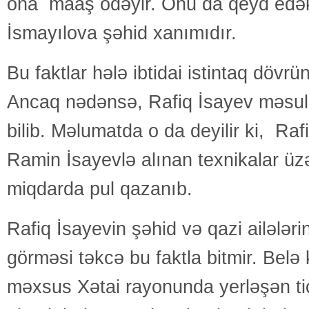
ona maaş ödəyir. Onu da qeyd edək
İsmayılova şəhid xanımıdır.
Bu faktlar hələ ibtidai istintaq dövrü
Ancaq nədənsə, Rafiq İsayev məsul
bilib. Məlumatda o da deyilir ki, Ra
Ramin İsayevlə alınan texnikalar üz
miqdarda pul qazanıb.
Rafiq İsayevin şəhid və qazi ailələri
görməsi təkcə bu faktla bitmir. Belə 
məxsus Xətai rayonunda yerləşən ti