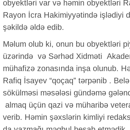
obyektləri var və həmin obyektləri R
Rayon İcra Hakimiyyətində işlədiyi
şəkildə əldə edib.
Məlum olub ki, onun bu obyektləri pi
üzərində və Sərhəd Xidməti Akade
mühafizə zonasında inşa olunub. H
Rafiq İsayev “qoçaq” tərpənib . Belə 
sökülməsi məsələsi gündəmə gələnd
almaq üçün qazi və müharibə veter
verib. Həmin şəxslərin kimliyi redaks
da yazmağı məqbul hesab etmədik.