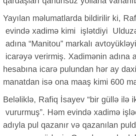
qardaşları qanunsuz yollarla varlanı
Yayılan məlumatlarda bildirilir ki, Ra
evində xadimə kimi işlətdiyi Ulduz
adına “Manitou” markalı avtoyükləyi
icarəyə verirmiş. Xadimənin adına 
hesabına icarə pulundan hər ay daxi
manatdan isə ona maaş kimi 600 ma
Beləliklə, Rafiq İsayev “bir güllə ilə 
vururmuş”. Həm evində xadimə işlə
adıyla pul qazanır və qazanılan pu