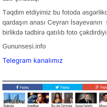
Təqdim etdiyimiz bu fotoda əsgərlik
qardaşın anası Ceyran İsayevanın şə
birlikdə tədbirə qatılıb foto çəkdirdiy
Gununsesi.info
Telegram kanalımız
Paylaş
Paylaş
Payl
Bakıda
İnadkar
Bu da Çimnaz
Şuşa fatehi
Mour