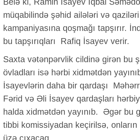
Belə ki, Ramin İsayev İqbal Səmədo
müqabilində şəhid ailələri və qaziləri
kampaniyasına qoşmağı tapşırır. İn
bu tapşırıqları Rafiq İsayev verir.
Saxta vətənpərvlik cildinə girən bu ş
övladları isə hərbi xidmətdən yayınıb
İsayevlərin daha bir qardaşı Məhərr
Fərid və Əli İsayev qardaşları hərbiy
halda xidmətdən yayınıb. Əgər bu g
tibbi komissiyadan keçirilsə, onları
üzə çıxacaq.