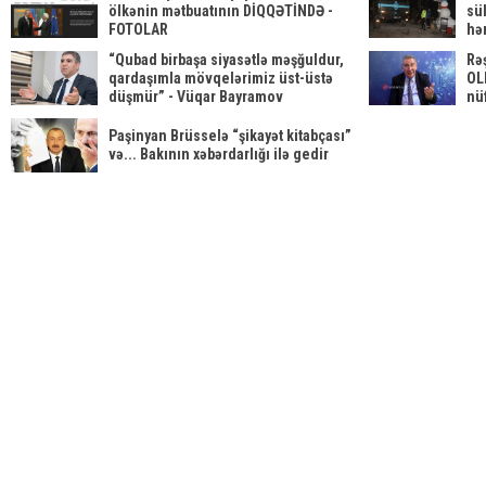
ölkənin mətbuatının DİQQƏTİNDƏ -
sü
FOTOLAR
hər
YE
“Qubad birbaşa siyasətlə məşğuldur,
Rə
qardaşımla mövqelərimiz üst-üstə
OL
düşmür” - Vüqar Bayramov
nü
Paşinyan Brüsselə “şikayət kitabçası”
və... Bakının xəbərdarlığı ilə gedir