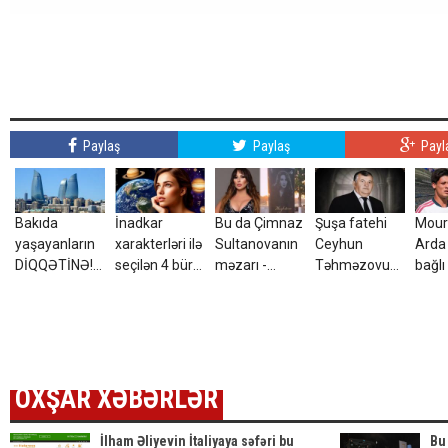
Paylaş
Paylaş
Payl
Bakıda
İnadkar
Bu da Çimnaz
Şuşa fatehi
Mour
yaşayanların
xarakterləri ilə
Sultanovanın
Ceyhun
Arda 
DİQQƏTİNƏ!7
seçilən 4 bürc:
məzarı -
Təhməzovun
bağlı
avqust 2026-
Onları
VİDEO
atası
qərar
cı il saat
fikrindən
dünyasını
00:00-dan
döndərmək
dəyişdi
etibarən...
çətindir
OXŞAR XƏBƏRLƏR
İlham Əliyevin İtaliyaya səfəri bu
Bu