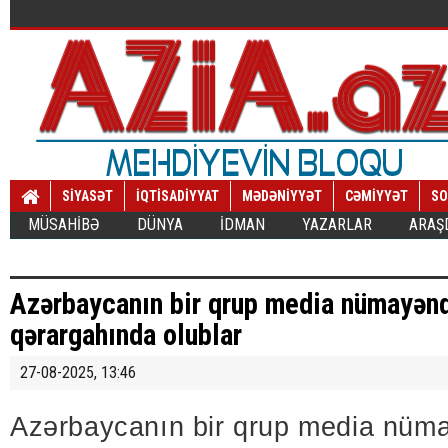
SİYASƏT
İQTİSADİYYAT
MƏDƏNİYYƏT
CƏMİYYƏT
SO
MÜSAHİBƏ
DÜNYA
İDMAN
YAZARLAR
ARAŞ
Azərbaycanın bir qrup media nümayən
qərargahında olublar
27-08-2025, 13:46
Azərbaycanın bir qrup media nüm