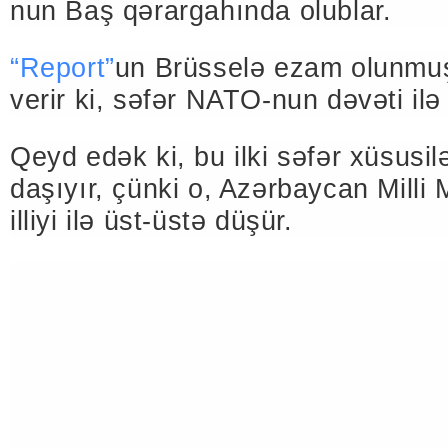
nun Baş qərargahında olublar.
“Report”
un Brüsselə ezam olunmu
verir ki, səfər NATO-nun dəvəti ilə
Qeyd edək ki, bu ilki səfər xüsusi
daşıyır, çünki o, Azərbaycan Milli
illiyi ilə üst-üstə düşür.