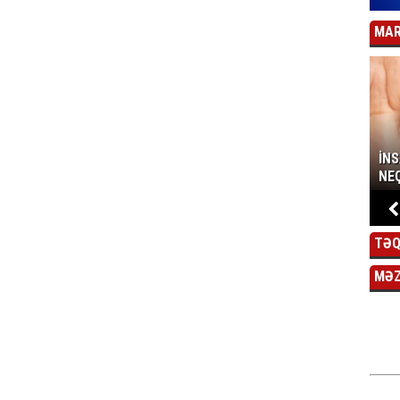
MAR
İN
NEÇ
TƏQ
MƏ