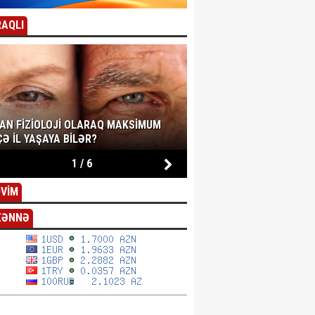
AQLI
SAN FIZIOLOJI OLARAQ MAKSIMUM
Ə IL YAŞAYA BILƏR?
1
/
6
VİM
ZƏNNƏ