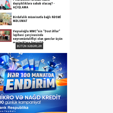
dəyişikliklərə səbəb olacaq? -
AÇIQLAMA
Birdəfəlik müavinətlə bağlı RƏSMİ
MƏLUMAT
Veysəloğlu MMC”nin “Dost Əllər”
layihəsi çərçivəsində
neyromüxtəlifliyi olan gənclər üçün
masterklass keçirilib
BÜTÜN XƏBƏRLƏR