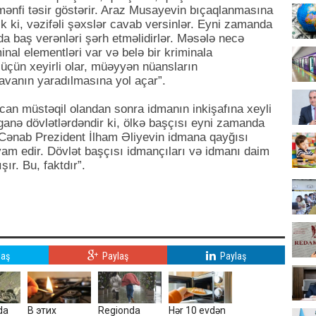
 mənfi təsir göstərir. Araz Musayevin bıçaqlanmasına
k ki, vəzifəli şəxslər cavab versinlər. Eyni zamanda
da baş verənləri şərh etməlidirlər. Məsələ necə
inal elementləri var və belə bir kriminala
üçün xeyirli olar, müəyyən nüansların
avanın yaradılmasına yol açar”.
ycan müstəqil olandan sonra idmanın inkişafına xeyli
ganə dövlətlərdəndir ki, ölkə başçısı eyni zamanda
. Cənab Prezident İlham Əliyevin idmana qayğısı
vam edir. Dövlət başçısı idmançıları və idmanı daim
şır. Bu, faktdır”.
laş
Paylaş
Paylaş
da
В этих
Regionda
Hər 10 evdən