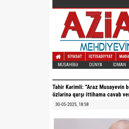
SİYASƏT
İQTİSADİYYAT
MƏDƏ
MÜSAHİBƏ
DÜNYA
İDMAN
Tahir Kərimli: “Araz Musayevin b
özlərinə qarşı ittihama cavab ve
30-05-2025, 18:58