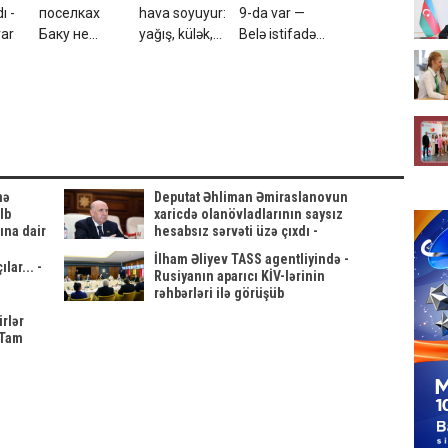
ı -
поселках
hava soyuyur:
9-da var —
var
Баку не
yağış, külək,
Belə istifadə
будет газа
dolu başlayır
ediləndə ağır
– Tarix
xəstəlik
açıqlandı
yarada bilər
mə
Deputat Əhliman Əmiraslanovun
lb
xaricdə olanövladlarının saysız
ına dair
hesabsız sərvəti üzə çıxdı -
FOTO/Sənələr
İlham Əliyev TASS agentliyində -
ar... -
Rusiyanın aparıcı KİV-lərinin
rəhbərləri ilə görüşüb
rlər
 Tam