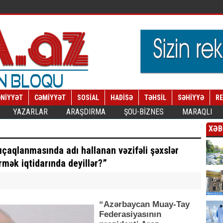
NİYYƏT
CƏMİYYƏT
SOSİAL
HADİSƏ
TƏHSİL
SƏHİYYƏ
R
YAZARLAR
ARAŞDIRMA
ŞOU-BİZNES
MARAQLI
XƏB
ıçaqlanmasında adı hallanan vəzifəli şəxslər
rmək iqtidarında deyillər?”
“Azərbaycan Muay-Tay
Federasiyasının