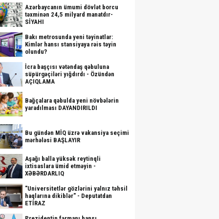
Azərbaycanın ümumi dövlət borcu
təxminən 24,5 milyard manatdır-
SİYAHI
Bakı metrosunda yeni təyinatlar:
Kimlər hansı stansiyaya rəis təyin
olundu?
İcra başçısı vətəndaş qəbuluna
süpürgəçiləri yığdırdı - Özündən
AÇIQLAMA
Bağçalara qəbulda yeni növbələrin
yaradılması DAYANDIRILDI
Bu gündən MİQ üzrə vakansiya seçimi
mərhələsi BAŞLAYIR
Aşağı balla yüksək reytinqli
ixtisaslara ümid etməyin -
XƏBƏRDARLIQ
"Universitetlər gözlərini yalnız təhsil
haqlarına dikiblər" - Deputatdan
ETİRAZ
Prezidentin fərmanı hansı