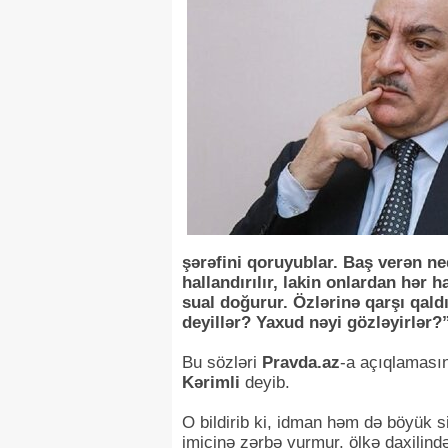
şərəfini qoruyublar. Baş verən neq
hallandırılır, lakin onlardan hər
sual doğurur. Özlərinə qarşı qald
deyillər? Yaxud nəyi gözləyirlər?
Bu sözləri
Pravda.az
-a açıqlamasın
Kərimli
deyib.
O bildirib ki, idman həm də böyük s
imicinə zərbə vurmur, ölkə daxilində