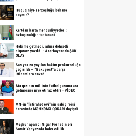
Hüquq niyə sərxoşluğu bəhanə
saymır?
Kartdan karta məhdudiyyətləri:
özbaşınalığın təntənəsi
Həkimə getmədi, adına dəhşətli
diqanoz yazıldı - Azərbaycanda ŞOK
OLAY
Səs yazısı yayılan həkim prokurorluğa
çağırıldı – “Bakupost”a qarşı
ittihamlara cavab
Ata qızının millinin futbolçusuna ərə
getməsinə niyə etiraz etdi? - VİDEO
MN-in "İstirahət evi"nin sabiq rəisi
barəsində MƏHKƏMƏ QƏRARI dəyişdi
Məşhur aparıcı Nigar Fərhadın əri
Samir Yəhyazadə həbs edilib