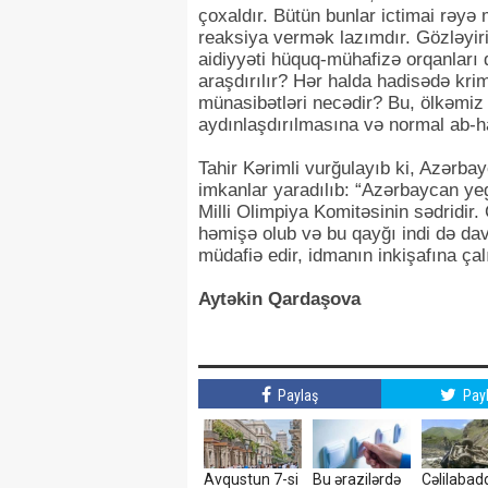
çoxaldır. Bütün bunlar ictimai rəyə
reaksiya vermək lazımdır. Gözləyiri
aidiyyəti hüquq-mühafizə orqanları 
araşdırılır? Hər halda hadisədə krim
münasibətləri necədir? Bu, ölkəmiz 
aydınlaşdırılmasına və normal ab-h
Tahir Kərimli vurğulayıb ki, Azərba
imkanlar yaradılıb: “Azərbaycan ye
Milli Olimpiya Komitəsinin sədridir
həmişə olub və bu qayğı indi də da
müdafiə edir, idmanın inkişafına çalı
Aytəkin Qardaşova
Paylaş
Pay
Avqustun 7-si
Bu ərazilərdə
Cəlilabad