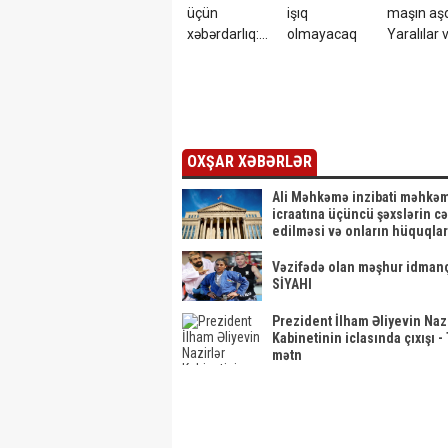
üçün
işıq
maşın aşd
xəbərdarlıq:
olmayacaq
Yaralılar 
Bu insanlar
ehtiyatlı olsun
OXŞAR XƏBƏRLƏR
Ali Məhkəmə inzibati məhkə
icraatına üçüncü şəxslərin cə
edilməsi və onların hüquqlar
qərardad qəbul etdi
Vəzifədə olan məşhur idmançıl
SİYAHI
Prezident İlham Əliyevin Nazi
Kabinetinin iclasında çıxışı -
mətn