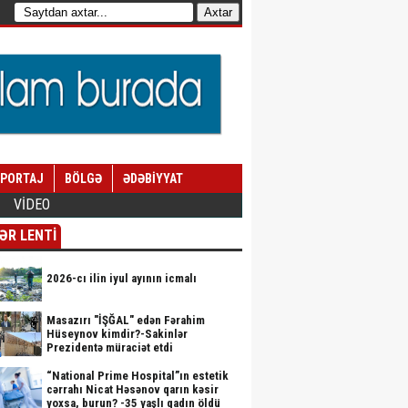
EPORTAJ
BÖLGƏ
ƏDƏBİYYAT
VİDEO
ƏR LENTİ
2026-cı ilin iyul ayının icmalı
Masazırı "İŞĞAL" edən Fərahim
Hüseynov kimdir?-Sakinlər
Prezidentə müraciət etdi
“National Prime Hospital”ın estetik
cərrahı Nicat Həsənov qarın kəsir
yoxsa, burun? -35 yaşlı qadın öldü