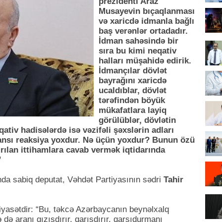
prezidenti Araz
Musayevin bıçaqlanması
və xaricdə idmanla bağlı
baş verənlər ortadadır.
İdman sahəsində bir
sıra bu kimi neqativ
halları müşahidə edirik.
İdmançılar dövlət
bayrağını xaricdə
ucaldıblar, dövlət
tərəfindən böyük
mükafatlara layiq
görülüblər, dövlətin
ativ hadisələrdə isə vəzifəli şəxslərin adları
 hansı reaksiya yoxdur. Nə üçün yoxdur? Bunun özü
ırılan ittihamlara cavab vermək iqtidarında
”
da sabiq deputat, Vəhdət Partiyasının sədri
Tahir
iyasətdir: “Bu, təkcə Azərbaycanın beynəlxalq
 də aranı qızışdırır, qarışdırır, qarşıdurmanı