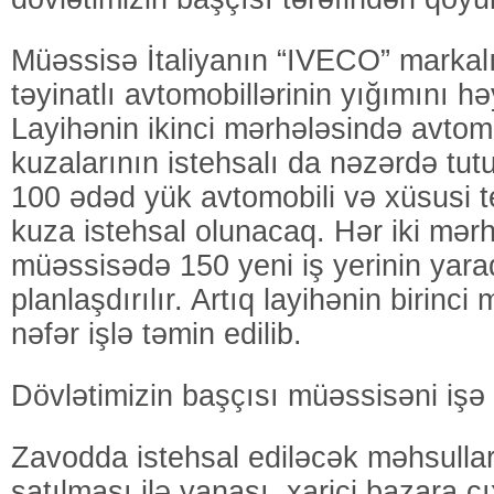
Müəssisə İtaliyanın “IVECO” markal
təyinatlı avtomobillərinin yığımını h
Layihənin ikinci mərhələsində avtomo
kuzalarının istehsalı da nəzərdə tut
100 ədəd yük avtomobili və xüsusi 
kuza istehsal olunacaq. Hər iki mər
müəssisədə 150 yeni iş yerinin yara
planlaşdırılır. Artıq layihənin birinci
nəfər işlə təmin edilib.
Dövlətimizin başçısı müəssisəni işə 
Zavodda istehsal ediləcək məhsullar
satılması ilə yanaşı, xarici bazara ç