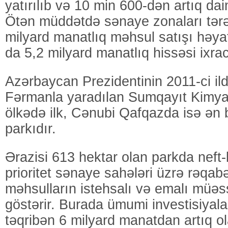
yatırılıb və 10 min 600-dən artıq daim
Ötən müddətdə sənaye zonaları tərə
milyard manatlıq məhsul satışı həyat
da 5,2 milyard manatlıq hissəsi ixrac
Azərbaycan Prezidentinin 2011-ci il
Fərmanla yaradılan Sumqayıt Kimy
ölkədə ilk, Cənubi Qafqazda isə ən
parkıdır.
Ərazisi 613 hektar olan parkda neft
prioritet sənaye sahələri üzrə rəqabə
məhsulların istehsalı və emalı müəss
göstərir. Burada ümumi investisiyal
təqribən 6 milyard manatdan artıq ol