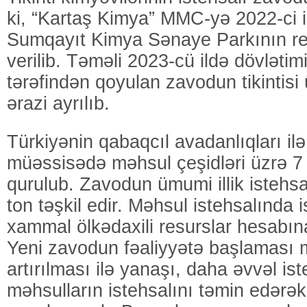
ki, “Kartaş Kimya” MMC-yə 2022-ci i
Sumqayıt Kimya Sənaye Parkının rez
verilib. Təməli 2023-cü ildə dövlətim
tərəfindən qoyulan zavodun tikintisi
ərazi ayrılıb.
Türkiyənin qabaqcıl avadanlıqları il
müəssisədə məhsul çeşidləri üzrə 7 i
qurulub. Zavodun ümumi illik istehs
ton təşkil edir. Məhsul istehsalında 
xammal ölkədaxili resurslar hesabın
Yeni zavodun fəaliyyətə başlaması 
artırılması ilə yanaşı, daha əvvəl i
məhsulların istehsalını təmin edərək 