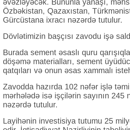
əvəzləyəcək. Bununla yanaşı, məhsu
Özbəkistan, Qazaxıstan, Türkmənis
Gürcüstana ixracı nəzərdə tutulur.
Dövlətimizin başçısı zavodu işə sald
Burada sement əsaslı quru qarışıqlar
döşəmə materialları, sement üyüdücü
qatqıları və onun əsas xammalı iste
Zavodda hazırda 102 nəfər işlə təmin
mərhələdə isə işçilərin sayının 245 
nəzərdə tutulur.
Layihənin investisiya tutumu 25 mily