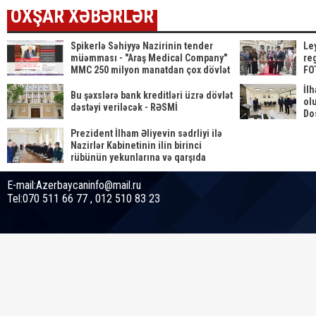
OXŞAR XƏBƏRLƏR
Spikerlə Səhiyyə Nazirinin tender
Le
müəmması - "Araş Medical Company"
reg
MMC 250 milyon manatdan çox dövlət
FO
satınalmalarına necə sahib
İl
çıxıb...SİYAHI
Bu şəxslərə bank kreditləri üzrə dövlət
ol
dəstəyi veriləcək - RƏSMİ
Do
Prezident İlham Əliyevin sədrliyi ilə
Nazirlər Kabinetinin ilin birinci
rübünün yekunlarına və qarşıda
duran vəzifələrə həsr olunan iclası
keçirilib
E-mail:Azerbaycaninfo@mail.ru
Tel:070 511 66 77 , 012 510 83 23