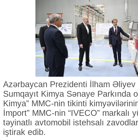
Azərbaycan Prezidenti İlham Əliyev 
Sumqayıt Kimya Sənaye Parkında ol
Kimya” MMC-nin tikinti kimyəvilərini
İmport” MMC-nin “IVECO” markalı y
təyinatlı avtomobil istehsalı zavodla
iştirak edib.