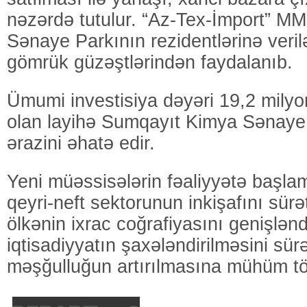
nəzərdə tutulur. “Az-Tex-İmport” M
Sənaye Parkının rezidentlərinə veril
gömrük güzəştlərindən faydalanıb.
Ümumi investisiya dəyəri 19,2 mily
olan layihə Sumqayıt Kimya Sənaye
ərazini əhatə edir.
Yeni müəssisələrin fəaliyyətə başla
qeyri-neft sektorunun inkişafını sürə
ölkənin ixrac coğrafiyasını genişlən
iqtisadiyyatın şaxələndirilməsini sür
məşğulluğun artırılmasına mühüm tö