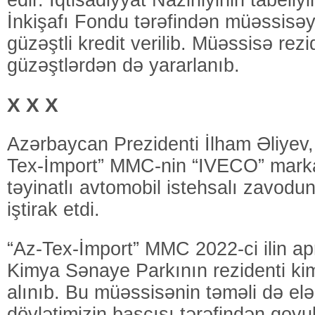
edir. İqtisadiyyat Nazirliyinin tabeli
İnkişafı Fondu tərəfindən müəssisə
güzəştli kredit verilib. Müəssisə rezi
güzəştlərdən də yararlanıb.
X X X
Azərbaycan Prezidenti İlham Əliyev,
Tex-İmport” MMC-nin “IVECO” marka
təyinatlı avtomobil istehsalı zavodu
iştirak etdi.
“Az-Tex-İmport” MMC 2022-ci ilin a
Kimya Sənaye Parkının rezidenti ki
alınıb. Bu müəssisənin təməli də elə
dövlətimizin başçısı tərəfindən qoyu