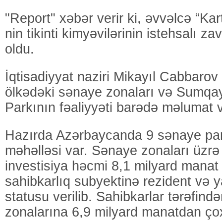
"Report" xəbər verir ki, əvvəlcə “K
nin tikinti kimyəvilərinin istehsalı z
oldu.
İqtisadiyyat naziri Mikayıl Cabbarov
ölkədəki sənaye zonaları və Sumqa
Parkının fəaliyyəti barədə məlumat v
Hazırda Azərbaycanda 9 sənaye par
məhəlləsi var. Sənaye zonaları üzr
investisiya həcmi 8,1 milyard manat
sahibkarlıq subyektinə rezident və y
statusu verilib. Sahibkarlar tərəfin
zonalarına 6,9 milyard manatdan çox