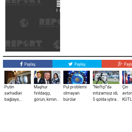
Paylaş
Paylaş
Payl
Putin
Məşhur
Pul problemi
“Neftçi”də
Çin
sərhədləri
fırıldaqçı,
olmayan
intizamsız idi,
avtom
bağlayır,
görün, kimin
bürclər
5 qolda iştirak
KÜTL
səfərbərliyə
kürəkəni imiş?
etdi, 3 illik
sırad
hazırlaşır -
müqavilə
ŞOK
İDDİA
bağladı