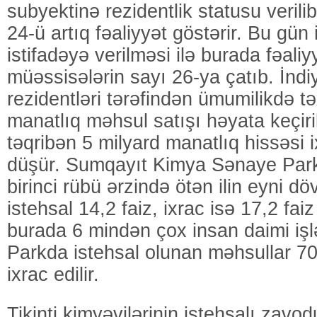
subyektinə rezidentlik statusu verili
24-ü artıq fəaliyyət göstərir. Bu gün
istifadəyə verilməsi ilə burada fəali
müəssisələrin sayı 26-ya çatıb. İnd
rezidentləri tərəfindən ümumilikdə t
manatlıq məhsul satışı həyata keçiri
təqribən 5 milyard manatlıq hissəsi 
düşür. Sumqayıt Kimya Sənaye Parkı
birinci rübü ərzində ötən ilin eyni d
istehsal 14,2 faiz, ixrac isə 17,2 fai
burada 6 mindən çox insan daimi işl
Parkda istehsal olunan məhsullar 7
ixrac edilir.
Tikinti kimyəvilərinin istehsalı zavodu 