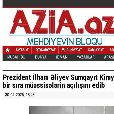
SİYASƏT
İQTİSADİYYAT
MƏDƏNİYYƏT
CƏMİYYƏT
SO
MÜSAHİBƏ
DÜNYA
İDMAN
YAZARLAR
ARAŞ
Prezident İlham Əliyev Sumqayıt Kim
bir sıra müəssisələrin açılışını edib
30-04-2025, 18:28