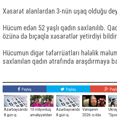
Xəsarət alanlardan 3-nün uşaq olduğu deyi
Hücum edən 52 yaşlı qadın saxlanılıb. Q
özünə də bıçaqla xəsarətlər yetirdiyi bildiri
Hücumun digər təfərrüatları hələlik məlum 
saxlanılan qadın ətrafında araşdırmaya b
Paylaş
Paylaş
Payl
Azərbaycanda
10 milyonluq
Azərbaycanda
Vanqanın
Ukray
8 gün iş
əməliyyatdan
8 gün iş
2026-cı ildə
“Spo