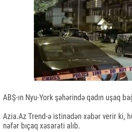
ABŞ-ın Nyu-York şəhərində qadın uşaq ba
Azia.Az Trend-ə istinadən xəbər verir ki,
nəfər bıçaq xəsarəti alıb.