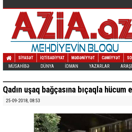
SİYASƏT
İQTİSADİYYAT
MƏDƏNİYYƏT
CƏMİYYƏT
SO
MÜSAHİBƏ
DÜNYA
İDMAN
YAZARLAR
ARAŞ
Qadın uşaq bağçasına bıçaqla hücum et
25-09-2018, 08:53