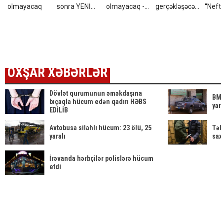
olmayacaq
sonra YENİ
olmayacaq -
gerçəkləşəcəyi
“Neft
GÖRÜNÜŞÜ
HƏMİN
iddia olunan
yayd
gündəm oldu -
TARİXLƏR
hansı
XƏB
FOTOLAR
proqnozları
təsdi
var?
OXŞAR XƏBƏRLƏR
Dövlət qurumunun əməkdaşına
BM
bıçaqla hücum edən qadın HƏBS
yar
EDİLİB
Avtobusa silahlı hücum: 23 ölü, 25
Tə
yaralı
sax
İrəvanda hərbçilər polislərə hücum
etdi